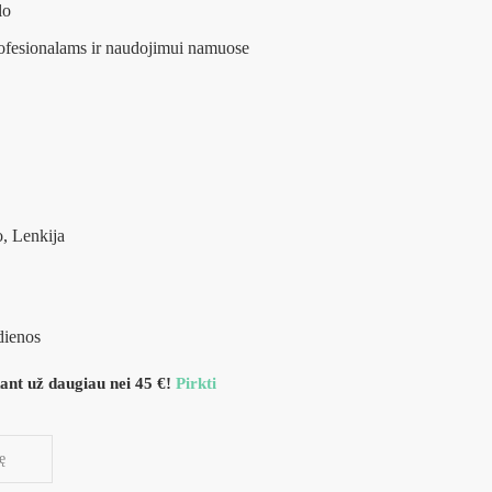
lo
rofesionalams ir naudojimui namuose
, Lenkija
dienos
nt už daugiau nei 45 €!
Pirkti