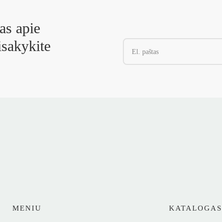
as apie
isakykite
MENIU
KATALOGA