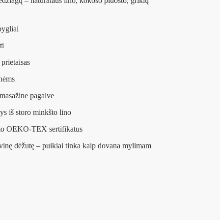
džiagų – natūralaus lino, kokoso pluošto, grikių
pygliai
ti
prietaisas
onėms
masažine pagalve
s iš storo minkšto lino
mo OEKO-TEX sertifikatus
vinę dėžutę – puikiai tinka kaip dovana mylimam