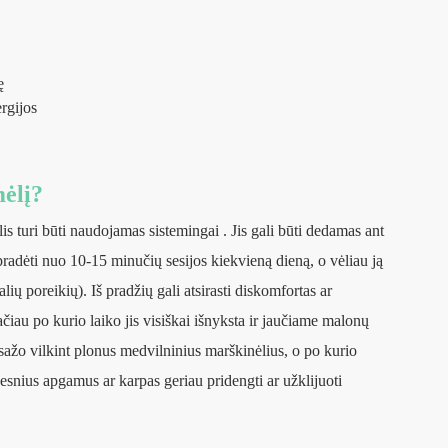
ę
rgijos
ėlį?
turi būti naudojamas sistemingai . Jis gali būti dedamas ant
pradėti nuo 10-15 minučių sesijos kiekvieną dieną, o vėliau ją
ių poreikių). Iš pradžių gali atsirasti diskomfortas ar
čiau po kurio laiko jis visiškai išnyksta ir jaučiame malonų
sažo vilkint plonus medvilninius marškinėlius, o po kurio
desnius apgamus ar karpas geriau pridengti ar užklijuoti