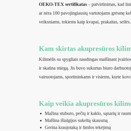
OEKO-TEX sertifikatas
– patvirtinimas, kad lin
ar nėra 100 pavojingiausių vartotojams grėsmę kel
veiksniams, tokiems kaip kvapai, prakaitas, seilės.
Kam skirtas akupresūros kilim
Kilimėlis su spygliais
naudingas malšinant įvairios
ir skatina miegą. Jis buvo sukurtas biuro darbuot
vairuotojams, sportininkams ir visiems, kurie kovo
Kaip veikia akupresūros kilim
Mažina stuburo, pečių ir kaklo, sąnarių ir rau
Malšina išialgijos sukeltą skausmą
Gerina kraujotaką ir limfos tekėjimą