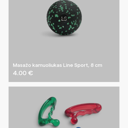
Masažo kamuoliukas Line Sport, 8 cm
4.00
€