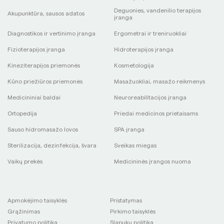
Deguonies, vandenilio terapijos
Akupunktūra, sausos adatos
įranga
Diagnostikos ir vertinimo įranga
Ergometrai ir treniruokliai
Fizioterapijos įranga
Hidroterapijos įranga
Kineziterapijos priemonės
Kosmetologija
Kūno priežiūros priemonės
Masažuokliai, masažo reikmenys
Medicininiai baldai
Neuroreabilitacijos įranga
Ortopedija
Priedai medicinos prietaisams
Sauso hidromasažo lovos
SPA įranga
Sterilizacija, dezinfekcija, švara
Sveikas miegas
Vaikų prekės
Medicininės įrangos nuoma
Apmokėjimo taisyklės
Pristatymas
Grąžinimas
Pirkimo taisyklės
Privatumo politika
Slapukų politika