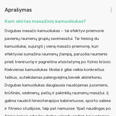
Aprašymas
Kam skirtas masažinis kamuoliukas?
Dvigubas masažo kamuoliukas – tai efektyvi priemonė
pavienių raumenų grupių savimasažui. Tai tiesiog du
kamuoliukai, sujungti į vieną masažo priemonę, kuri
efektyviai sumažina raumenų įtampą, paruošia raumenis
prieš treniruotę ir pagreitina atsistatymą po fizinio krūvio.
Kiekvienas kamuoliukas tiksliai ir giliai veikia konkrečius
taškus, suteikdamas palengvėjimą beveik akimirksniu.
Dvigubas kamuoliukas daugiausia naudojamas juosmens,
krūtinės, sėdmenų, pečių ir pakinklių raumenų masažui. Jį
galima naudoti kineziterapijos kabinetuose, sporto salėse
ir fitneso studijose, taip pat namuose. Ypač naudingas po