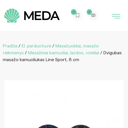
0
0
Pradžia
/
El. parduotuvė
/
Masažuokliai, masažo
reikmenys
/
Masažiniai kamuoliai, lazdos, voleliai
/ Dvigubas
masažo kamuoliukas Line Sport, 8 cm