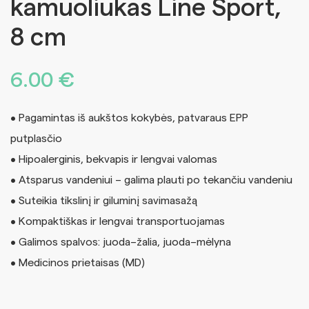
kamuoliukas Line Sport,
8 cm
6.00
€
• Pagamintas iš aukštos kokybės, patvaraus EPP
putplasčio
• Hipoalerginis, bekvapis ir lengvai valomas
• Atsparus vandeniui – galima plauti po tekančiu vandeniu
• Suteikia tikslinį ir giluminį savimasažą
• Kompaktiškas ir lengvai transportuojamas
• Galimos spalvos: juoda–žalia, juoda–mėlyna
• Medicinos prietaisas (MD)