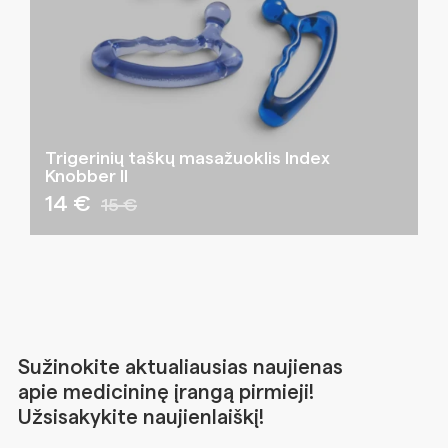
Trigerinių taškų masažuoklis Index
Knobber II
14 €
15 €
Sužinokite aktualiausias naujienas
apie medicininę įrangą pirmieji!
Užsisakykite naujienlaiškį!