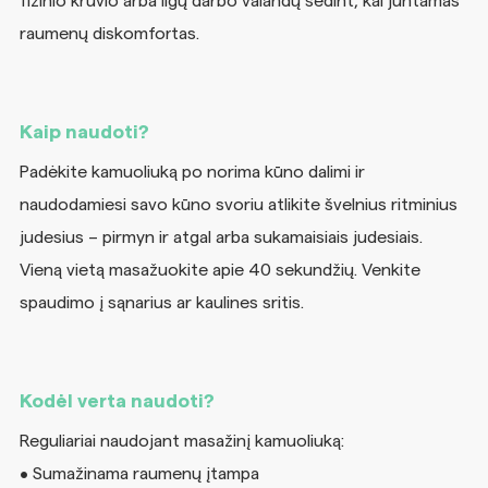
fizinio krūvio arba ilgų darbo valandų sėdint, kai juntamas
raumenų diskomfortas.
Kaip naudoti?
Padėkite kamuoliuką po norima kūno dalimi ir
naudodamiesi savo kūno svoriu atlikite švelnius ritminius
judesius – pirmyn ir atgal arba sukamaisiais judesiais.
Vieną vietą masažuokite apie 40 sekundžių. Venkite
spaudimo į sąnarius ar kaulines sritis.
Kodėl verta naudoti?
Reguliariai naudojant masažinį kamuoliuką:
• Sumažinama raumenų įtampa