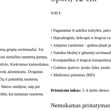
9.00
€
• Pagamintas iš aukštos kokybės, patv
• Hipoalerginis, bekvapis ir lengvai v
• Atsparus vandeniui – galima plauti 
enų grupių savimasažui. Tai
• Suteikia tikslinį ir giluminį savimasa
yviai sumažina raumenų įtampą,
• Kompaktiškas ir lengvai transportuo
o krūvio. Kiekvienas kamuoliukas
• Galimos spalvos: juoda–žalia, juod
beveik akimirksniu. Dvigubas
• Medicinos prietaisas (MD)
ių ir pakinklių raumenų
fitneso studijose, taip pat
Pristatymo laikas:
2–4 darbo dienos
ėdint, kai juntamas raumenų
Nemokamas pristatymas p