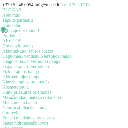
+370 5 246 0054
info@meda.lt
I-V: 8.30 - 17.00
BLOGAS
Apie mus
Tapkite partneriu
Kontaktai
0
Produktai
AKCIJOS
Dovanų kuponas
Akupunktūra, sausos adatos
Deguonies, vandenilio terapijos įranga
Diagnostikos ir vertinimo įranga
Ergometrai ir treniruokliai
Fizioterapijos įranga
Hidroterapijos įranga
Kineziterapijos priemonės
Kosmetologija
Kūno priežiūros priemonės
Masažuokliai, masažo reikmenys
Medicininiai baldai
Neuroreabilitacijos įranga
Ortopedija
Priedai medicinos prietaisams
Sauso hidromasažo lovos