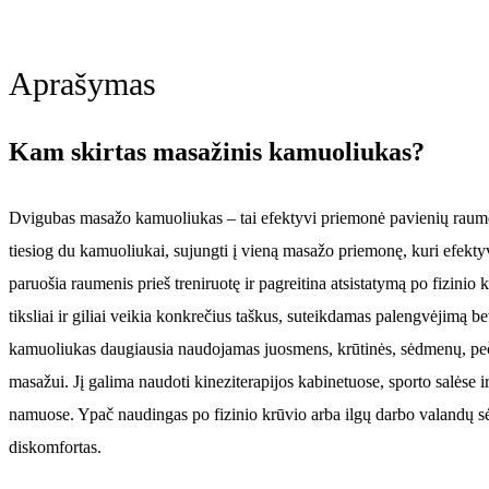
Aprašymas
Kam skirtas masažinis kamuoliukas?
Dvigubas masažo kamuoliukas – tai efektyvi priemonė pavienių raum
tiesiog du kamuoliukai, sujungti į vieną masažo priemonę, kuri efekt
paruošia raumenis prieš treniruotę ir pagreitina atsistatymą po fizini
tiksliai ir giliai veikia konkrečius taškus, suteikdamas palengvėjimą 
kamuoliukas daugiausia naudojamas juosmens, krūtinės, sėdmenų, peč
masažui. Jį galima naudoti kineziterapijos kabinetuose, sporto salėse ir 
namuose. Ypač naudingas po fizinio krūvio arba ilgų darbo valandų s
diskomfortas.