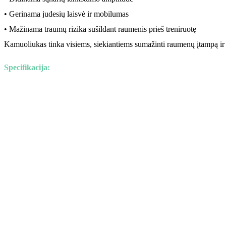
• Gerinama judesių laisvė ir mobilumas
• Mažinama traumų rizika sušildant raumenis prieš treniruotę
Kamuoliukas tinka visiems, siekiantiems sumažinti raumenų įtampą ir p
Specifikacija: