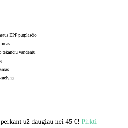
araus EPP putplasčio
alomas
po tekančiu vandeniu
žą
jamas
a–mėlyna
erkant už daugiau nei 45 €!
Pirkti