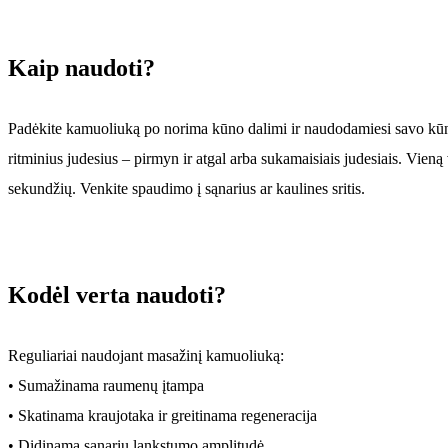
Kaip naudoti?
Padėkite kamuoliuką po norima kūno dalimi ir naudodamiesi savo kūno
ritminius judesius – pirmyn ir atgal arba sukamaisiais judesiais. Vieną
sekundžių. Venkite spaudimo į sąnarius ar kaulines sritis.
Kodėl verta naudoti?
Reguliariai naudojant masažinį kamuoliuką:
• Sumažinama raumenų įtampa
• Skatinama kraujotaka ir greitinama regeneracija
• Didinama sąnarių lankstumo amplitudė