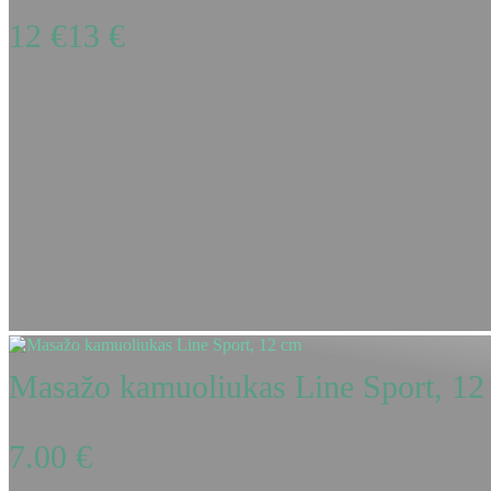
12 €
13 €
Masažo kamuoliukas Line Sport, 12
7.00
€