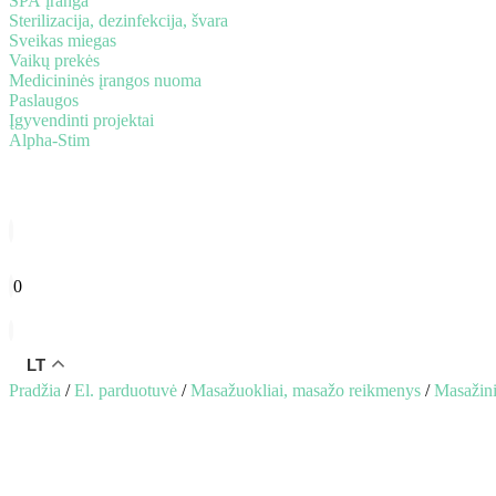
SPA įranga
Sterilizacija, dezinfekcija, švara
Sveikas miegas
Vaikų prekės
Medicininės įrangos nuoma
Paslaugos
Įgyvendinti projektai
Alpha-Stim
0
LT
Pradžia
/
El. parduotuvė
/
Masažuokliai, masažo reikmenys
/
Masažinia