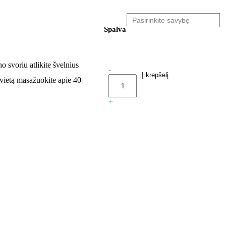
Spalva
 svoriu atlikite švelnius
Pasirinkite
-
Į krepšelį
kiekį
 vietą masažuokite apie 40
+