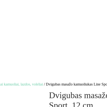
i kamuoliai, lazdos, voleliai
/ Dvigubas masažo kamuoliukas Line Spo
Dvigubas masaž
Sport, 12 cm