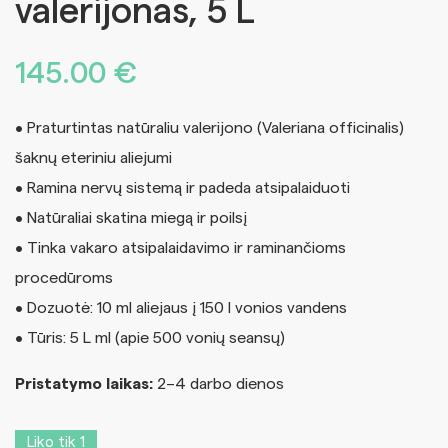
valerijonas, 5 L
145.00
€
• Praturtintas natūraliu valerijono (Valeriana officinalis)
šaknų eteriniu aliejumi
• Ramina nervų sistemą ir padeda atsipalaiduoti
• Natūraliai skatina miegą ir poilsį
• Tinka vakaro atsipalaidavimo ir raminančioms
procedūroms
• Dozuotė: 10 ml aliejaus į 150 l vonios vandens
• Tūris: 5 L ml (apie 500 vonių seansų)
Pristatymo laikas:
2–4 darbo dienos
Liko tik 1