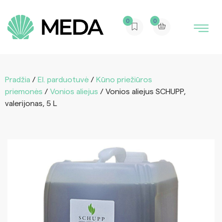
0
0
Pradžia
/
El. parduotuvė
/
Kūno priežiūros
priemonės
/
Vonios aliejus
/ Vonios aliejus SCHUPP,
valerijonas, 5 L