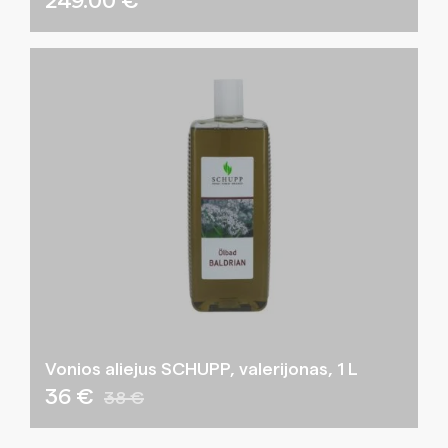
249.00
€
Vonios aliejus SCHUPP, valerijonas, 1 L
36 €
38 €