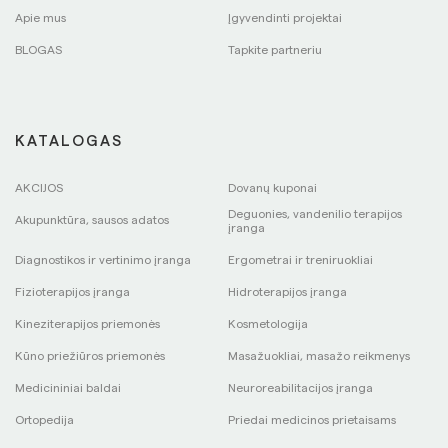
Apie mus
Įgyvendinti projektai
BLOGAS
Tapkite partneriu
KATALOGAS
AKCIJOS
Dovanų kuponai
Deguonies, vandenilio terapijos
Akupunktūra, sausos adatos
įranga
Diagnostikos ir vertinimo įranga
Ergometrai ir treniruokliai
Fizioterapijos įranga
Hidroterapijos įranga
Kineziterapijos priemonės
Kosmetologija
Kūno priežiūros priemonės
Masažuokliai, masažo reikmenys
Medicininiai baldai
Neuroreabilitacijos įranga
Ortopedija
Priedai medicinos prietaisams