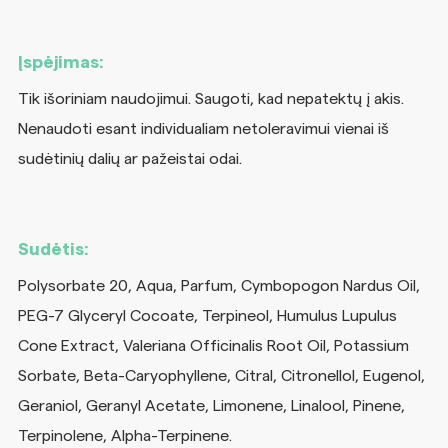
Įspėjimas:
Tik išoriniam naudojimui. Saugoti, kad nepatektų į akis.
Nenaudoti esant individualiam netoleravimui vienai iš
sudėtinių dalių ar pažeistai odai.
Sudėtis:
Polysorbate 20, Aqua, Parfum, Cymbopogon Nardus Oil,
PEG-7 Glyceryl Cocoate, Terpineol, Humulus Lupulus
Cone Extract, Valeriana Officinalis Root Oil, Potassium
Sorbate, Beta-Caryophyllene, Citral, Citronellol, Eugenol,
Geraniol, Geranyl Acetate, Limonene, Linalool, Pinene,
Terpinolene, Alpha-Terpinene.