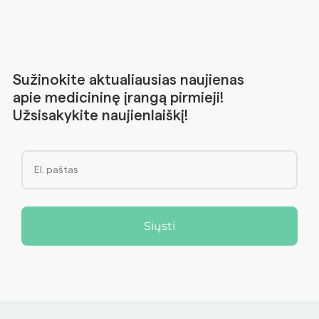
Sužinokite aktualiausias naujienas
apie medicininę įrangą pirmieji!
Užsisakykite naujienlaiškį!
Siųsti