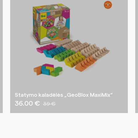
Statymo kaladėlės „GeoBlox MaxiMix“
36.00 €
39 €