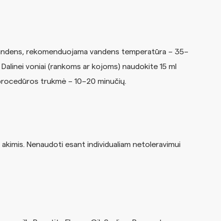
litrų vandens, rekomenduojama vandens temperatūra – 35–
alinei voniai (rankoms ar kojoms) naudokite 15 ml
 procedūros trukmė – 10–20 minučių.
 akimis. Nenaudoti esant individualiam netoleravimui