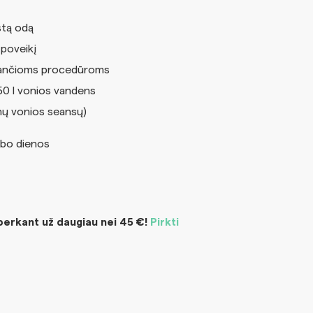
stą odą
 poveikį
minančioms procedūroms
150 l vonios vandens
lnų vonios seansų)
bo dienos
rkant už daugiau nei 45 €!
Pirkti