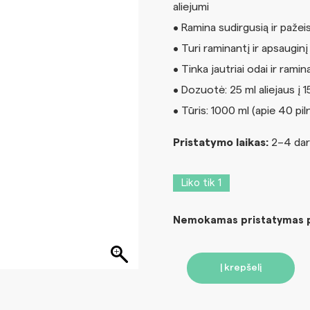
aliejumi
• Ramina sudirgusią ir pažei
• Turi raminantį ir apsauginį
• Tinka jautriai odai ir ra
• Dozuotė: 25 ml aliejaus į 
• Tūris: 1000 ml (apie 40 pi
Pristatymo laikas:
2–4 dar
Liko tik 1
Nemokamas pristatymas pe
Į krepšelį