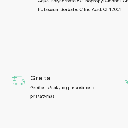
Aqua, Polysorbate 80, Isopropyl Alcohol, C
Potassium Sorbate, Citric Acid, CI 42051.
Greita
Greitas užsakymų paruošimas ir
pristatymas.