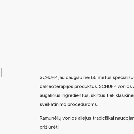
SCHUPP jau daugiau nei 85 metus specializu
balneoterapijos produktus. SCHUPP vonios al
augalinius ingredientus, skirtus tiek klasikine
sveikatinimo procedūroms.
Ramunėlių vonios aliejus tradiciškai naudojama
prižiūrėti.