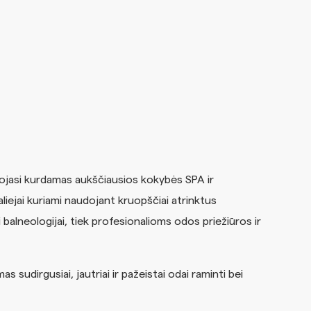
ojasi kurdamas aukščiausios kokybės SPA ir
iejai kuriami naudojant kruopščiai atrinktus
i balneologijai, tiek profesionalioms odos priežiūros ir
s sudirgusiai, jautriai ir pažeistai odai raminti bei