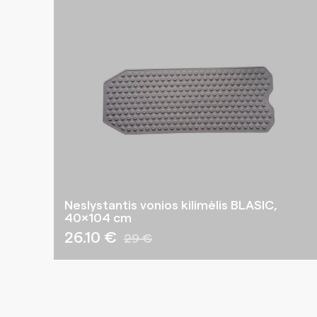
Neslystantis vonios kilimėlis BLASIC,
40×104 cm
26.10 €
29 €