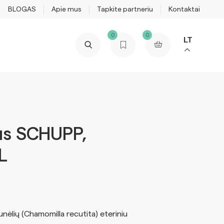
BLOGAS
Apie mus
Tapkite partneriu
Kontaktai
0
0
LT
jus SCHUPP,
L
unėlių (Chamomilla recutita) eteriniu