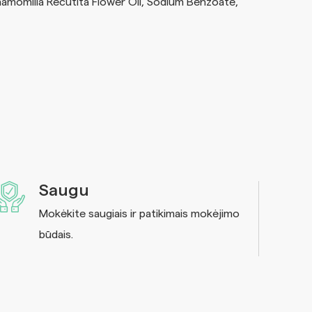
hamomilla Recutita Flower Oil, Sodium Benzoate,
Saugu
Mokėkite saugiais ir patikimais mokėjimo
būdais.