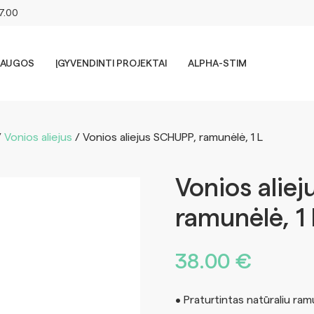
17.00
LAUGOS
ĮGYVENDINTI PROJEKTAI
ALPHA-STIM
/
Vonios aliejus
/ Vonios aliejus SCHUPP, ramunėlė, 1 L
Vonios alie
ramunėlė, 1 
38.00
€
• Praturtintas natūraliu ram