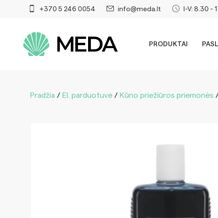
+370 5 246 0054
info@meda.lt
I-V: 8.30 - 
PRODUKTAI
PAS
Pradžia
/
El. parduotuvė
/
Kūno priežiūros priemonės