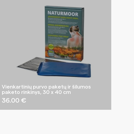
Vienkartinių purvo paketų ir šilumos
paketo rinkinys, 30 x 40 cm
36.00
€