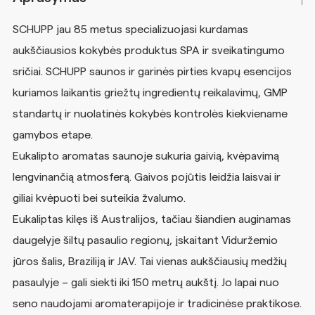
SCHUPP jau 85 metus specializuojasi kurdamas
aukščiausios kokybės produktus SPA ir sveikatingumo
sričiai. SCHUPP saunos ir garinės pirties kvapų esencijos
kuriamos laikantis griežtų ingredientų reikalavimų, GMP
standartų ir nuolatinės kokybės kontrolės kiekviename
gamybos etape.
Eukalipto aromatas saunoje sukuria gaivią, kvėpavimą
lengvinančią atmosferą. Gaivos pojūtis leidžia laisvai ir
giliai kvėpuoti bei suteikia žvalumo.
Eukaliptas kilęs iš Australijos, tačiau šiandien auginamas
daugelyje šiltų pasaulio regionų, įskaitant Viduržemio
jūros šalis, Braziliją ir JAV. Tai vienas aukščiausių medžių
pasaulyje – gali siekti iki 150 metrų aukštį. Jo lapai nuo
seno naudojami aromaterapijoje ir tradicinėse praktikose.