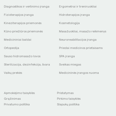
Diagnostikos ir vertinimo įranga
Ergometrai ir treniruokliai
Fizioterapijos įranga
Hidroterapijos įranga
Kineziterapijos priemonės
Kosmetologija
Kūno priežiūros priemonės
Masažuokliai, masažo reikmenys
Medicininiai baldai
Neuroreabilitacijos įranga
Ortopedija
Priedai medicinos prietaisams
Sauso hidromasažo lovos
SPA įranga
Sterilizacija, dezinfekcija, švara
Sveikas miegas
Vaikų prekės
Medicininės įrangos nuoma
Apmokėjimo taisyklės
Pristatymas
Grąžinimas
Pirkimo taisyklės
Privatumo politika
Slapukų politika