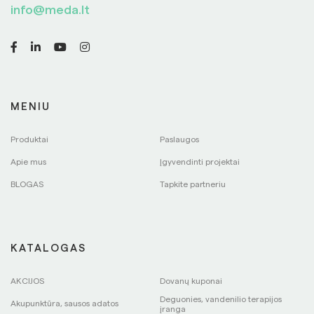
info@meda.lt
MENIU
Produktai
Paslaugos
Apie mus
Įgyvendinti projektai
BLOGAS
Tapkite partneriu
KATALOGAS
AKCIJOS
Dovanų kuponai
Deguonies, vandenilio terapijos
Akupunktūra, sausos adatos
įranga