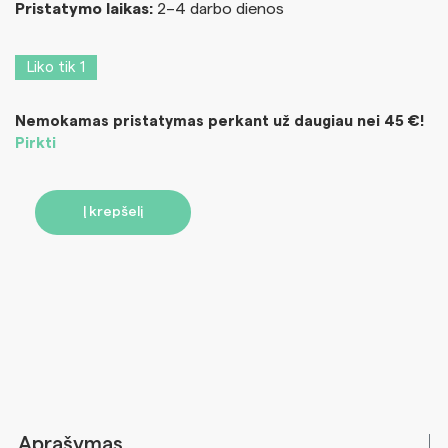
Pristatymo laikas:
2–4 darbo dienos
Liko tik 1
Nemokamas pristatymas perkant už daugiau nei 45 €!
Pirkti
Į krepšelį
Aprašymas