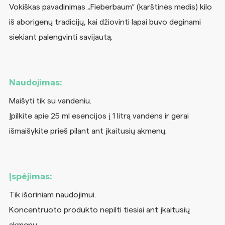
Vokiškas pavadinimas „Fieberbaum“ (karštinės medis) kilo
iš aborigenų tradicijų, kai džiovinti lapai buvo deginami
siekiant palengvinti savijautą.
Naudojimas:
Maišyti tik su vandeniu.
Įpilkite apie 25 ml esencijos į 1 litrą vandens ir gerai
išmaišykite prieš pilant ant įkaitusių akmenų.
Įspėjimas:
Tik išoriniam naudojimui.
Koncentruoto produkto nepilti tiesiai ant įkaitusių