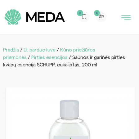
0
0
Pradžia
/
El. parduotuvė
/
Kūno priežiūros
priemonės
/
Pirties esencijos
/ Saunos ir garinės pirties
kvapų esencija SCHUPP, eukaliptas, 200 ml