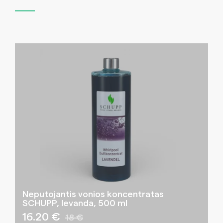
Neputojantis vonios koncentratas
SCHUPP, levanda, 500 ml
16.20 €
18 €