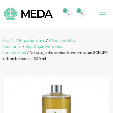
0
0
Pradžia
/
El. parduotuvė
/
Kūno priežiūros
priemonės
/
Neputojantys vonios
koncentratai
/ Neputojantis vonios koncentratas SCHUPP,
Indijos balzamas, 500 ml