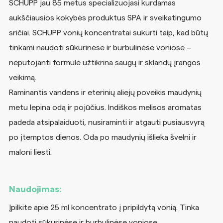
SCHUPP jau 85 metus specializuojasi kurdamas
aukščiausios kokybės produktus SPA ir sveikatingumo
sričiai. SCHUPP vonių koncentratai sukurti taip, kad būtų
tinkami naudoti sūkurinėse ir burbulinėse voniose –
neputojanti formulė užtikrina saugų ir sklandų įrangos
veikimą.
Raminantis vandens ir eterinių aliejų poveikis maudynių
metu lepina odą ir pojūčius. Indiškos melisos aromatas
padeda atsipalaiduoti, nusiraminti ir atgauti pusiausvyrą
po įtemptos dienos. Oda po maudynių išlieka švelni ir
maloni liesti.
Naudojimas:
Įpilkite apie 25 ml koncentrato į pripildytą vonią. Tinka
naudoti sūkurinėse ir burbulinėse voniose.