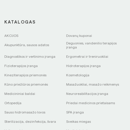
KATALOGAS
AKCIJOS
Dovanų kuponai
Deguonies, vandenilio terapijos
Akupunktūra, sausos adatos
įranga
Diagnostikos ir vertinimo įranga
Ergometrai ir treniruokliai
Fizioterapijos įranga
Hidroterapijos įranga
Kineziterapijos priemonės
Kosmetologija
Kūno priežiūros priemonės
Masažuokliai, masažo reikmenys
Medicininiai baldai
Neuroreabilitacijos įranga
Ortopedija
Priedai medicinos prietaisams
Sauso hidromasažo lovos
SPA įranga
Sterilizacija, dezinfekcija, švara
Sveikas miegas