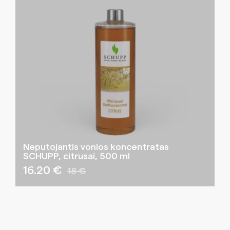
Neputojantis vonios koncentratas
SCHUPP, citrusai, 500 ml
16.20 €
18 €