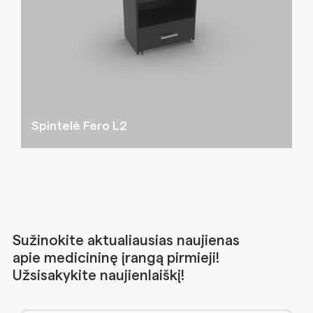
Spintelė Fero L2
Sužinokite aktualiausias naujienas
apie medicininę įrangą pirmieji!
Užsisakykite naujienlaiškį!