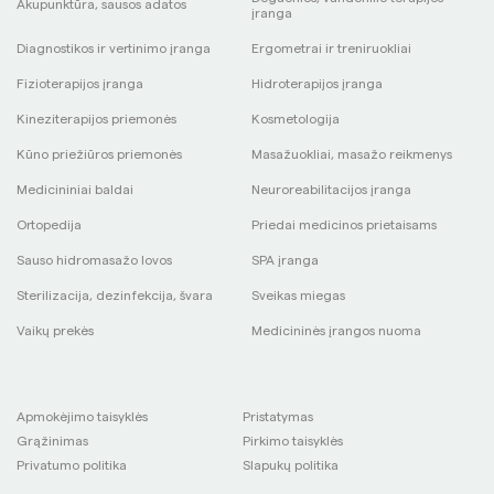
Akupunktūra, sausos adatos
įranga
Diagnostikos ir vertinimo įranga
Ergometrai ir treniruokliai
Fizioterapijos įranga
Hidroterapijos įranga
Kineziterapijos priemonės
Kosmetologija
Kūno priežiūros priemonės
Masažuokliai, masažo reikmenys
Medicininiai baldai
Neuroreabilitacijos įranga
Ortopedija
Priedai medicinos prietaisams
Sauso hidromasažo lovos
SPA įranga
Sterilizacija, dezinfekcija, švara
Sveikas miegas
Vaikų prekės
Medicininės įrangos nuoma
Apmokėjimo taisyklės
Pristatymas
Grąžinimas
Pirkimo taisyklės
Privatumo politika
Slapukų politika