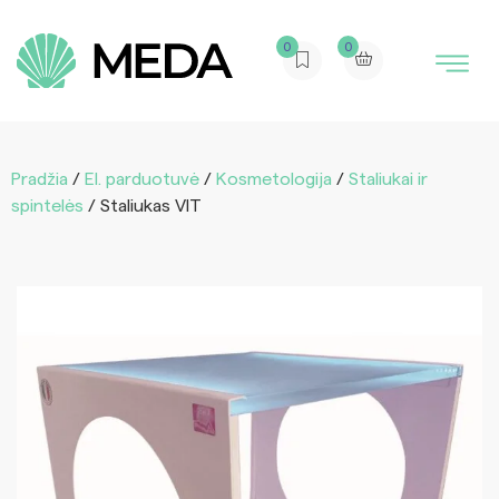
0
0
Pradžia
/
El. parduotuvė
/
Kosmetologija
/
Staliukai ir
spintelės
/ Staliukas VIT