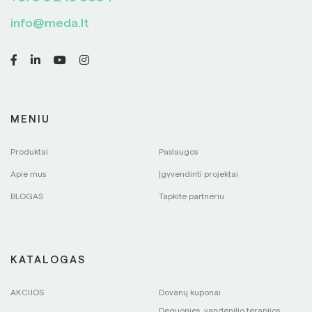
info@meda.lt
MENIU
Produktai
Paslaugos
Apie mus
Įgyvendinti projektai
BLOGAS
Tapkite partneriu
KATALOGAS
AKCIJOS
Dovanų kuponai
Deguonies, vandenilio terapijos