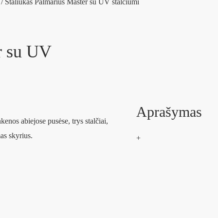
/ Staliukas Palmarius Master su UV stalčiumi
r su UV
Aprašymas
kenos abiejose pusėse, trys stalčiai,
as skyrius.