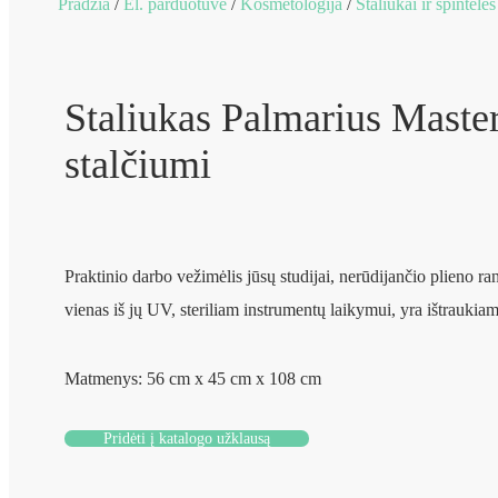
Pradžia
/
El. parduotuvė
/
Kosmetologija
/
Staliukai ir spintelės
Staliukas Palmarius Maste
stalčiumi
Praktinio darbo vežimėlis jūsų studijai, nerūdijančio plieno ran
vienas iš jų UV, steriliam instrumentų laikymui, yra ištraukiam
Matmenys: 56 cm x 45 cm x 108 cm
Pridėti į katalogo užklausą