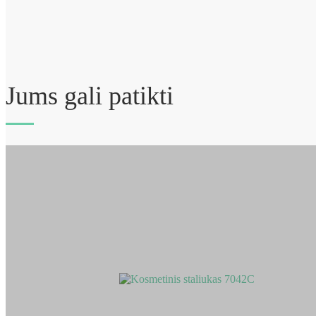
Jums gali patikti
Kosmetinis staliukas 7042C