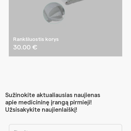
Rankšluostis korys
30.00
€
Sužinokite aktualiausias naujienas
apie medicininę įrangą pirmieji!
Užsisakykite naujienlaiškį!