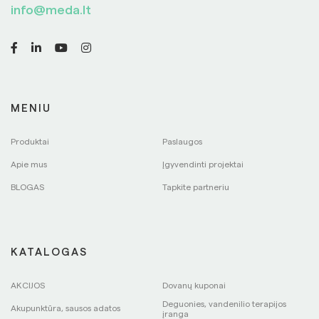
info@meda.lt
MENIU
Produktai
Paslaugos
Apie mus
Įgyvendinti projektai
BLOGAS
Tapkite partneriu
KATALOGAS
AKCIJOS
Dovanų kuponai
Deguonies, vandenilio terapijos
Akupunktūra, sausos adatos
įranga