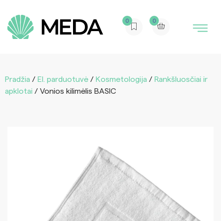
0
0
Pradžia
/
El. parduotuvė
/
Kosmetologija
/
Rankšluosčiai ir
apklotai
/ Vonios kilimėlis BASIC