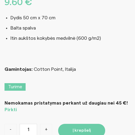
9.60
€
Dydis 50 cm x 70 cm
Balta spalva
Itin aukštos kokybės medvilnė (600 g/m2)
Gamintojas:
Cotton Point, Italija
Turime
Nemokamas pristatymas perkant už daugiau nei 45 €!
Pirkti
-
+
Į krepšelį