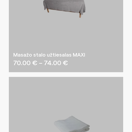
Masažo stalo užtiesalas MAXI
Price
70.00
€
–
74.00
€
range:
70.00 €
through
74.00 €