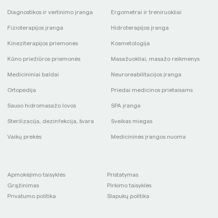
Diagnostikos ir vertinimo įranga
Ergometrai ir treniruokliai
Fizioterapijos įranga
Hidroterapijos įranga
Kineziterapijos priemonės
Kosmetologija
Kūno priežiūros priemonės
Masažuokliai, masažo reikmenys
Medicininiai baldai
Neuroreabilitacijos įranga
Ortopedija
Priedai medicinos prietaisams
Sauso hidromasažo lovos
SPA įranga
Sterilizacija, dezinfekcija, švara
Sveikas miegas
Vaikų prekės
Medicininės įrangos nuoma
Apmokėjimo taisyklės
Pristatymas
Grąžinimas
Pirkimo taisyklės
Privatumo politika
Slapukų politika