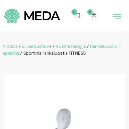
0
0
Pradžia
/
El. parduotuvė
/
Kosmetologija
/
Rankšluosčiai ir
apklotai
/ Sportinis rankšluostis FITNESS