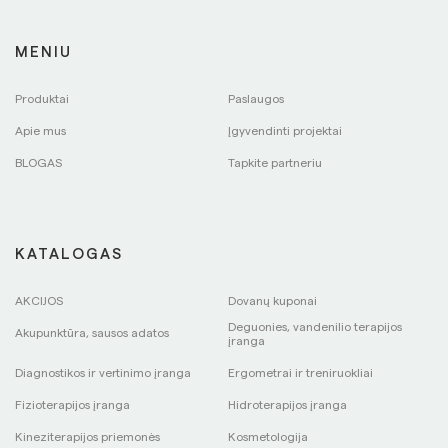
MENIU
Produktai
Paslaugos
Apie mus
Įgyvendinti projektai
BLOGAS
Tapkite partneriu
KATALOGAS
AKCIJOS
Dovanų kuponai
Deguonies, vandenilio terapijos
Akupunktūra, sausos adatos
įranga
Diagnostikos ir vertinimo įranga
Ergometrai ir treniruokliai
Fizioterapijos įranga
Hidroterapijos įranga
Kineziterapijos priemonės
Kosmetologija