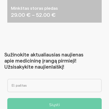
Minkštas storas pledas
Price
29.00
€
–
52.00
€
range:
29.00 €
through
52.00 €
Sužinokite aktualiausias naujienas
apie medicininę įrangą pirmieji!
Užsisakykite naujienlaiškį!
Siųsti