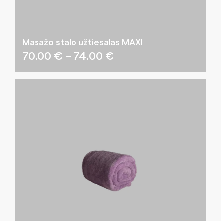
Masažo stalo užtiesalas MAXI
Price
70.00
€
–
74.00
€
range:
70.00 €
through
74.00 €