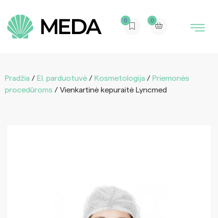
0
0
Pradžia
/
El. parduotuvė
/
Kosmetologija
/
Priemonės
procedūroms
/ Vienkartinė kepuraitė Lyncmed