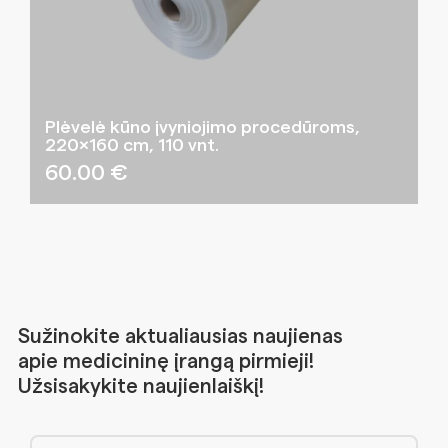
Plėvelė kūno įvyniojimo procedūroms,
220×160 cm, 110 vnt.
60.00
€
Sužinokite aktualiausias naujienas
apie medicininę įrangą pirmieji!
Užsisakykite naujienlaiškį!