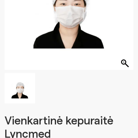
Vienkartinė kepuraitė
Lyncmed