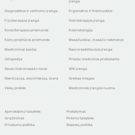
įranga
Diagnostikos ir vertinimo įranga
Ergometrai ir treniruokliai
Fizioterapijos įranga
Hidroterapijos įranga
Kineziterapijos priemonės
Kosmetologija
Kūno priežiūros priemonės
Masažuokliai, masažo reikmenys
Medicininiai baldai
Neuroreabilitacijos įranga
Ortopedija
Priedai medicinos prietaisams
Sauso hidromasažo lovos
SPA įranga
Sterilizacija, dezinfekcija, švara
Sveikas miegas
Vaikų prekės
Medicininės įrangos nuoma
Apmokėjimo taisyklės
Pristatymas
Grąžinimas
Pirkimo taisyklės
Privatumo politika
Slapukų politika