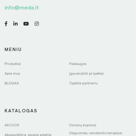
info@meda.lt
MENIU
Produktai
Paslaugos
Apie mus
Įgyvendinti projektai
BLOGAS
Tapkite partneriu
KATALOGAS
AKCIJOS
Dovanų kuponai
Deguonies, vandenilio terapijos
Akupunktūra, sausos adatos