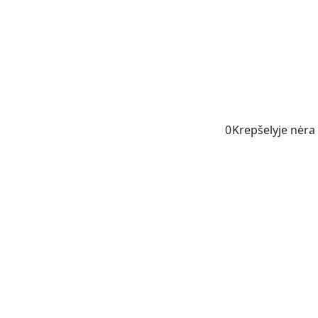
0
Krepšelyje nėra