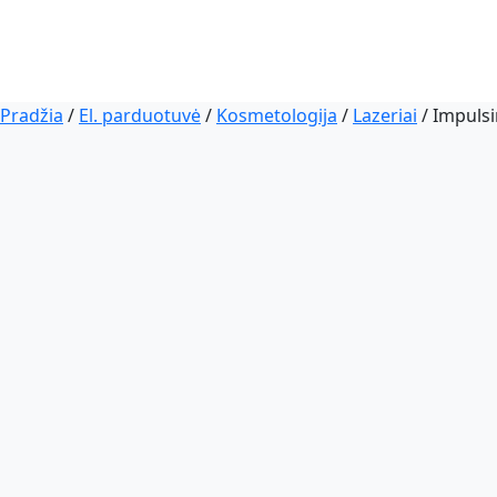
Pradžia
/
El. parduotuvė
/
Kosmetologija
/
Lazeriai
/ Impulsi