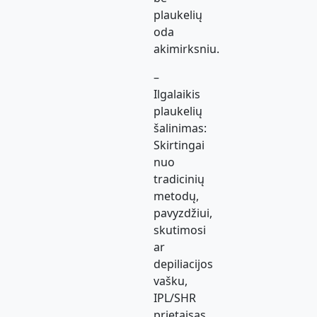
plaukelių
oda
akimirksniu.
–
Ilgalaikis
plaukelių
šalinimas:
Skirtingai
nuo
tradicinių
metodų,
pavyzdžiui,
skutimosi
ar
depiliacijos
vašku,
IPL/SHR
prietaisas