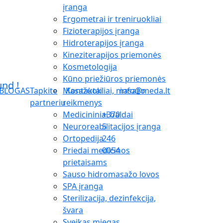
įranga
Ergometrai ir treniruokliai
Fizioterapijos įranga
Hidroterapijos įranga
Kineziterapijos priemonės
Kosmetologija
Kūno priežiūros priemonės
Masažuokliai, masažo
BLOGAS
Tapkite
Kontaktai
info@meda.lt
reikmenys
partneriu
Medicininiai baldai
+370
Neuroreabilitacijos įranga
5
Ortopedija
246
Priedai medicinos
0054
prietaisams
Sauso hidromasažo lovos
SPA įranga
Sterilizacija, dezinfekcija,
švara
Sveikas miegas