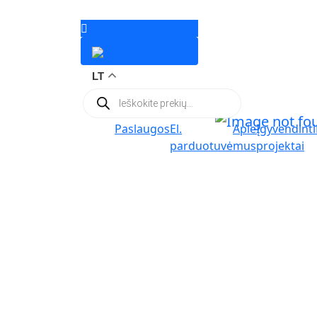
LT
Products
search
Paslaugos
El.
Apie
Įgyvendinti
parduotuvė
mus
projektai