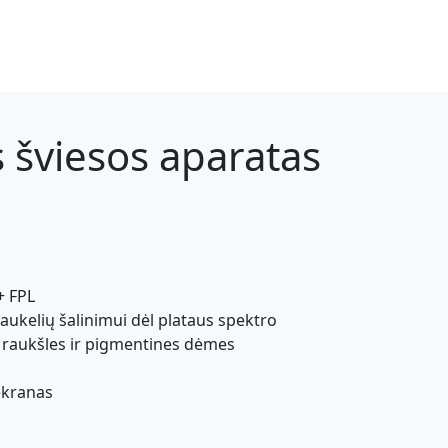
 šviesos aparatas
e
+ FPL
aukelių šalinimui dėl plataus spektro
 raukšles ir pigmentines dėmes
ekranas