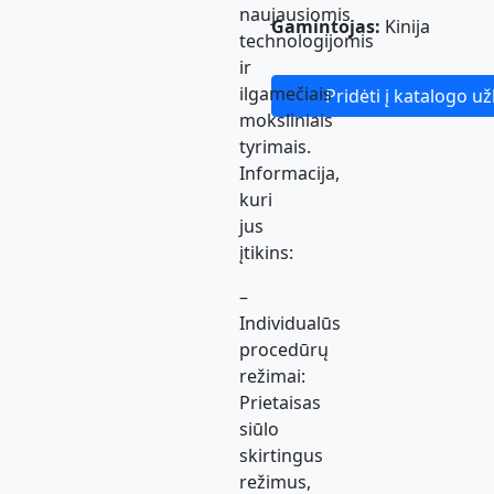
naujausiomis
Gamintojas:
Kinija
technologijomis
ir
ilgamečiais
Pridėti į katalogo u
moksliniais
tyrimais.
Informacija,
kuri
jus
įtikins:
–
Individualūs
procedūrų
režimai:
Prietaisas
siūlo
skirtingus
režimus,