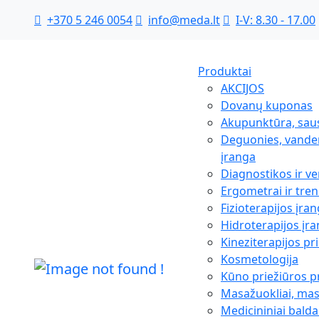
+370 5 246 0054
info@meda.lt
I-V: 8.30 - 17.00
Produktai
AKCIJOS
Dovanų kuponas
Akupunktūra, sau
Deguonies, vanden
įranga
Diagnostikos ir ve
Ergometrai ir tren
Fizioterapijos įra
Hidroterapijos įr
Kineziterapijos p
Kosmetologija
Kūno priežiūros 
Masažuokliai, ma
Medicininiai balda