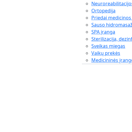
Neuroreabilitacijo
Ortopedija
Priedai medicinos
Sauso hidromasaž
SPA įranga
Sterilizacija, dezin
Sveikas miegas
Vaikų prekės
Medicininės įran