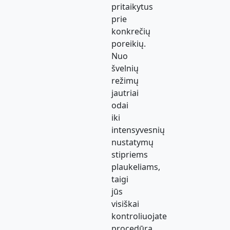
pritaikytus
prie
konkrečių
poreikių.
Nuo
švelnių
režimų
jautriai
odai
iki
intensyvesnių
nustatymų
stipriems
plaukeliams,
taigi
jūs
visiškai
kontroliuojate
procedūrą.