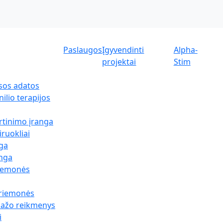
Paslaugos
Įgyvendinti
Alpha-
projektai
Stim
sos adatos
ilio terapijos
rtinimo įranga
iruokliai
nga
anga
riemonės
priemonės
sažo reikmenys
i