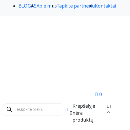
BLOGAS
Apie mus
Tapkite partneriu
Kontaktai
0
Products
Krepšelyje
LT
search
0
nėra
produktų.