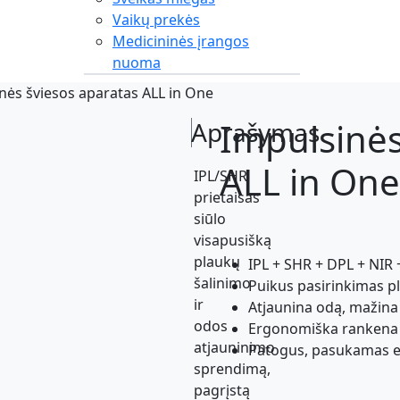
Vaikų prekės
Medicininės įrangos
nuoma
nės šviesos aparatas ALL in One
Impulsinės
Aprašymas
ALL in On
IPL/SHR
prietaisas
siūlo
visapusišką
plaukų
IPL + SHR + DPL + NIR 
šalinimo
Puikus pasirinkimas pl
ir
Atjaunina odą, mažina
odos
Ergonomiška rankena
atjauninimo
Patogus, pasukamas 
sprendimą,
pagrįstą