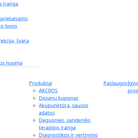
s įranga
 prietaisams
o lovos
fekcija, švara
gos nuoma
Produktai
Paslaugos
Įgyv
AKCIJOS
proj
Dovanų kuponas
Akupunktūra, sausos
adatos
Deguonies, vandenilio
terapijos įranga
Diagnostikos ir vertinimo