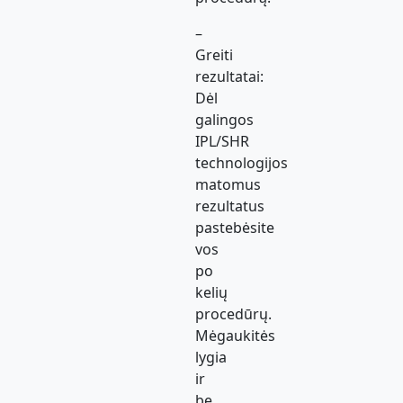
–
Greiti
rezultatai:
Dėl
galingos
IPL/SHR
technologijos
matomus
rezultatus
pastebėsite
vos
po
kelių
procedūrų.
Mėgaukitės
lygia
ir
be