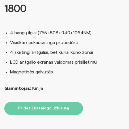
1800
4 bangų ilgiai (755+808+940+1064NM)
Visiškai neskausminga procedūra
4 skirtingi antgaliai, bet kuriai kūno zonai
LCD antgalio ekranas valdomas prisilietimu
Magnetinės galvutės
Gamintojas:
Kinija
Pridėti į katalogo užklausą