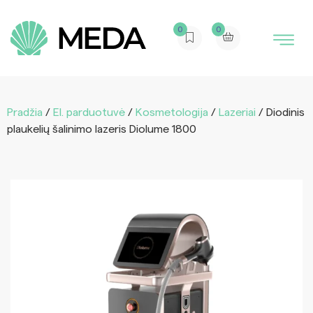
0
0
Pradžia
/
El. parduotuvė
/
Kosmetologija
/
Lazeriai
/ Diodinis
plaukelių šalinimo lazeris Diolume 1800