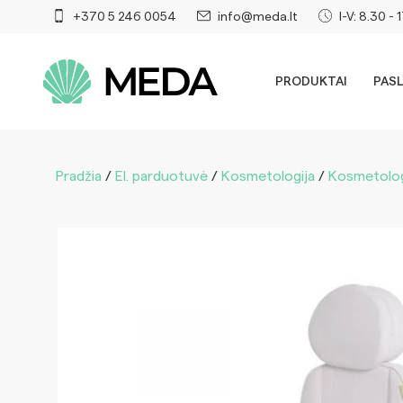
+370 5 246 0054
info@meda.lt
I-V: 8.30 - 
PRODUKTAI
PAS
Pradžia
/
El. parduotuvė
/
Kosmetologija
/
Kosmetolog