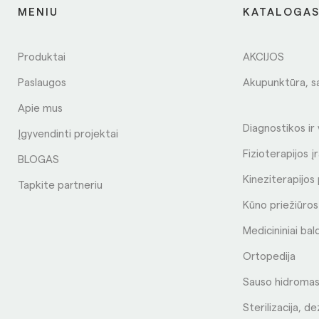
MENIU
KATALOGA
Produktai
AKCIJOS
Paslaugos
Akupunktūra, s
Apie mus
Diagnostikos ir
Įgyvendinti projektai
Fizioterapijos į
BLOGAS
Kineziterapijo
Tapkite partneriu
Kūno priežiūro
Medicininiai bal
Ortopedija
Sauso hidromas
Sterilizacija, de