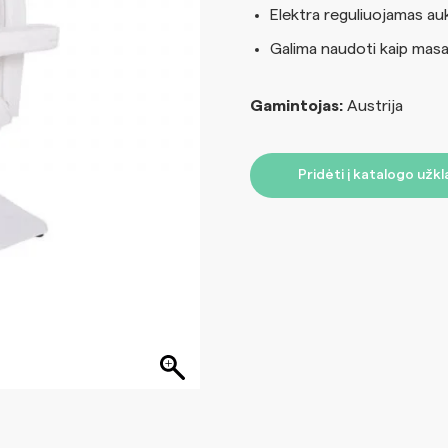
Elektra reguliuojamas auk
Galima naudoti kaip masaž
Gamintojas:
Austrija
Pridėti į katalogo užk