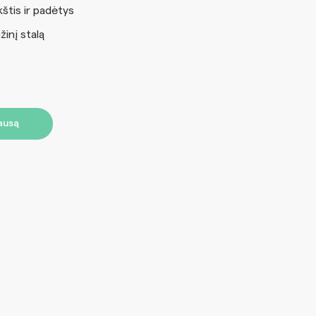
štis ir padėtys
inį stalą
lausą