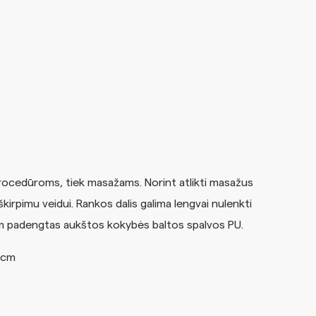
rocedūroms, tiek masažams. Norint atlikti masažus
škirpimu veidui. Rankos dalis galima lengvai nulenkti
1 cm padengtas aukštos kokybės baltos spalvos PU.
 cm