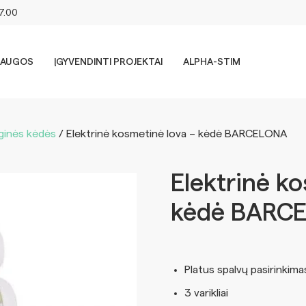
17.00
LAUGOS
ĮGYVENDINTI PROJEKTAI
ALPHA-STIM
inės kėdės
/ Elektrinė kosmetinė lova – kėdė BARCELONA
Elektrinė ko
kėdė BARC
Platus spalvų pasirinkima
3 varikliai