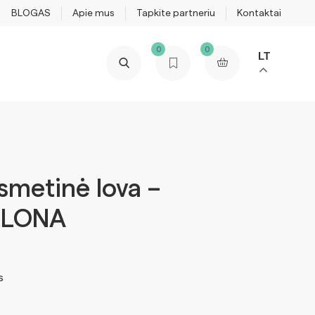
BLOGAS
Apie mus
Tapkite partneriu
Kontaktai
0
0
LT
smetinė lova –
ELONA
s