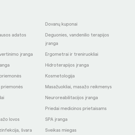
S
Dovanų kuponai
ausos adatos
Deguonies, vandenilio terapijos
įranga
 vertinimo įranga
Ergometrai ir treniruokliai
ranga
Hidroterapijos įranga
s priemonės
Kosmetologija
s priemonės
Masažuokliai, masažo reikmenys
dai
Neuroreabilitacijos įranga
Priedai medicinos prietaisams
ažo lovos
SPA įranga
zinfekcija, švara
Sveikas miegas