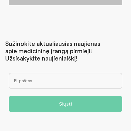
Sužinokite aktualiausias naujienas
apie medicininę įrangą pirmieji!
Užsisakykite naujienlaiškį!
Siųsti