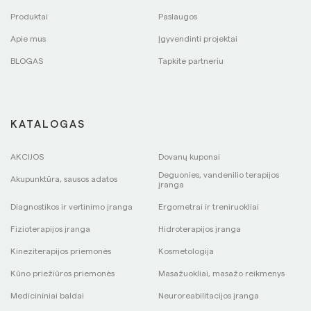
Produktai
Paslaugos
Apie mus
Įgyvendinti projektai
BLOGAS
Tapkite partneriu
KATALOGAS
AKCIJOS
Dovanų kuponai
Deguonies, vandenilio terapijos
Akupunktūra, sausos adatos
įranga
Diagnostikos ir vertinimo įranga
Ergometrai ir treniruokliai
Fizioterapijos įranga
Hidroterapijos įranga
Kineziterapijos priemonės
Kosmetologija
Kūno priežiūros priemonės
Masažuokliai, masažo reikmenys
Medicininiai baldai
Neuroreabilitacijos įranga