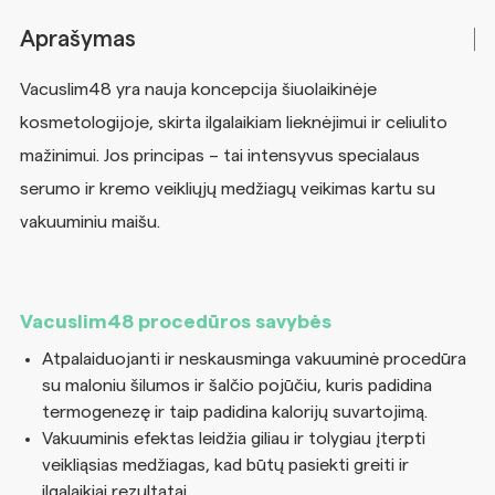
Aprašymas
Vacuslim48 yra nauja koncepcija šiuolaikinėje
kosmetologijoje, skirta ilgalaikiam lieknėjimui ir celiulito
mažinimui. Jos principas – tai intensyvus specialaus
serumo ir kremo veikliųjų medžiagų veikimas kartu su
vakuuminiu maišu.
Vacuslim48 procedūros savybės
Atpalaiduojanti ir neskausminga vakuuminė procedūra
su maloniu šilumos ir šalčio pojūčiu, kuris padidina
termogenezę ir taip padidina kalorijų suvartojimą.
Vakuuminis efektas leidžia giliau ir tolygiau įterpti
veikliąsias medžiagas, kad būtų pasiekti greiti ir
ilgalaikiai rezultatai.