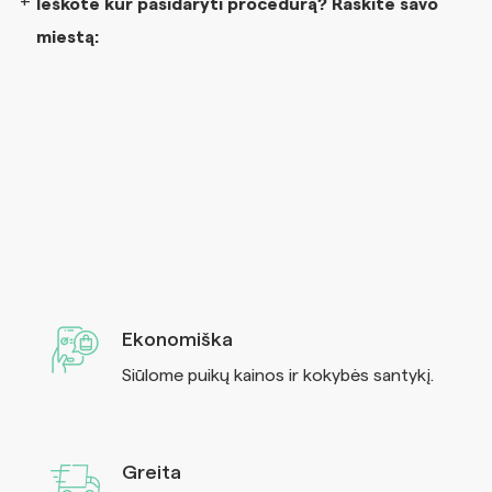
Ieškote kur pasidaryti procedūrą? Raskite savo
miestą:
Ekonomiška
Siūlome puikų kainos ir kokybės santykį.
Greita