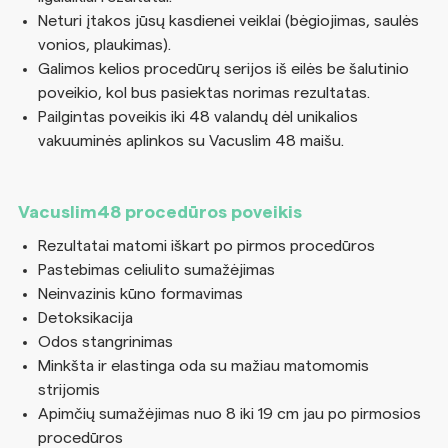
Neturi įtakos jūsų kasdienei veiklai (bėgiojimas, saulės
vonios, plaukimas).
Galimos kelios procedūrų serijos iš eilės be šalutinio
poveikio, kol bus pasiektas norimas rezultatas.
Pailgintas poveikis iki 48 valandų dėl unikalios
vakuuminės aplinkos su Vacuslim 48 maišu.
Vacuslim48 procedūros poveikis
Rezultatai matomi iškart po pirmos procedūros
Pastebimas celiulito sumažėjimas
Neinvazinis kūno formavimas
Detoksikacija
Odos stangrinimas
Minkšta ir elastinga oda su mažiau matomomis
strijomis
Apimčių sumažėjimas nuo 8 iki 19 cm jau po pirmosios
procedūros