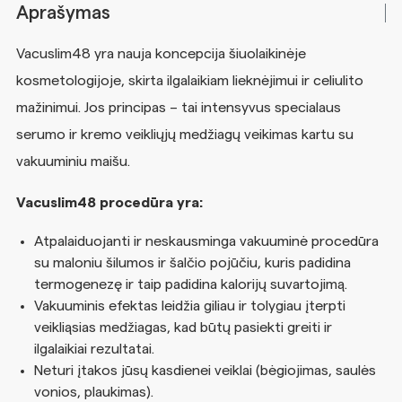
Aprašymas
Vacuslim48 yra nauja koncepcija šiuolaikinėje
kosmetologijoje, skirta ilgalaikiam lieknėjimui ir celiulito
mažinimui. Jos principas – tai intensyvus specialaus
serumo ir kremo veikliųjų medžiagų veikimas kartu su
vakuuminiu maišu.
Vacuslim48 procedūra yra:
Atpalaiduojanti ir neskausminga vakuuminė procedūra
su maloniu šilumos ir šalčio pojūčiu, kuris padidina
termogenezę ir taip padidina kalorijų suvartojimą.
Vakuuminis efektas leidžia giliau ir tolygiau įterpti
veikliąsias medžiagas, kad būtų pasiekti greiti ir
ilgalaikiai rezultatai.
Neturi įtakos jūsų kasdienei veiklai (bėgiojimas, saulės
vonios, plaukimas).