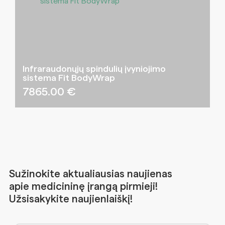
Infraraudonųjų spindulių įvyniojimo
sistema Fit BodyWrap
7865.00
€
Sužinokite aktualiausias naujienas
apie medicininę įrangą pirmieji!
Užsisakykite naujienlaiškį!