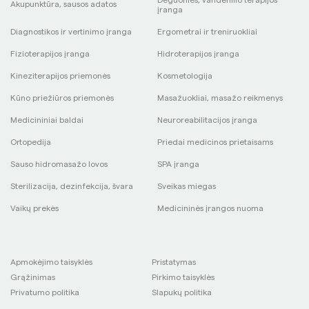
Deguonies, vandenilio terapijos
Akupunktūra, sausos adatos
įranga
Diagnostikos ir vertinimo įranga
Ergometrai ir treniruokliai
Fizioterapijos įranga
Hidroterapijos įranga
Kineziterapijos priemonės
Kosmetologija
Kūno priežiūros priemonės
Masažuokliai, masažo reikmenys
Medicininiai baldai
Neuroreabilitacijos įranga
Ortopedija
Priedai medicinos prietaisams
Sauso hidromasažo lovos
SPA įranga
Sterilizacija, dezinfekcija, švara
Sveikas miegas
Vaikų prekės
Medicininės įrangos nuoma
Apmokėjimo taisyklės
Pristatymas
Grąžinimas
Pirkimo taisyklės
Privatumo politika
Slapukų politika