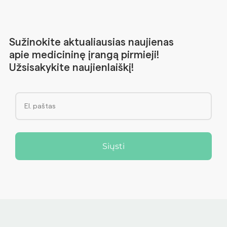
Sužinokite aktualiausias naujienas
apie medicininę įrangą pirmieji!
Užsisakykite naujienlaiškį!
Siųsti