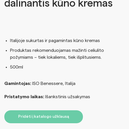
dalinantis kūno kremas
Italijoje sukurtas ir pagamintas kūno kremas
Produktas
rekomenduojamas
mažinti
celiulito
požymiams
–
tiek
lokaliems,
tiek
išplitusiems.
500ml
Gamintojas:
ISO Benessere, Italija
Pristatymo laikas:
Išankstinis užsakymas
Pridėti į katalogo užklausą