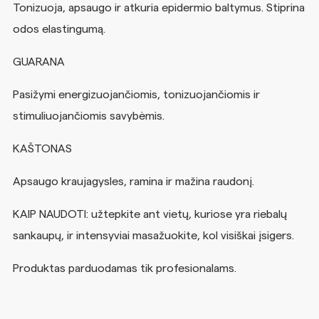
Tonizuoja, apsaugo ir atkuria epidermio baltymus. Stiprina
odos
elastingumą.
GUARANA
Pasižymi energizuojančiomis, tonizuojančiomis ir
stimuliuojančiomis
savybėmis.
KAŠTONAS
Apsaugo kraujagysles, ramina ir mažina raudonį.
KAIP
NAUDOTI:
užtepkite
ant
vietų,
kuriose
yra
riebalų
sankaupų,
ir
intensyviai
masažuokite, kol visiškai
įsigers.
Produktas parduodamas tik profesionalams.