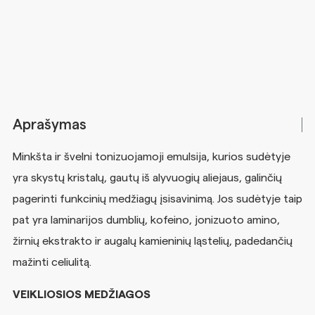
Aprašymas
Minkšta
ir
švelni
tonizuojamoji
emulsija,
kurios
sudėtyje
yra
skystų
kristalų,
gautų
iš
alyvuogių
aliejaus,
galinčių
pagerinti
funkcinių
medžiagų
įsisavinimą.
Jos
sudėtyje
taip
pat
yra
laminarijos
dumblių,
kofeino,
jonizuoto
amino,
žirnių
ekstrakto
ir
augalų
kamieninių ląstelių, padedančių
mažinti
celiulitą.
VEIKLIOSIOS MEDŽIAGOS