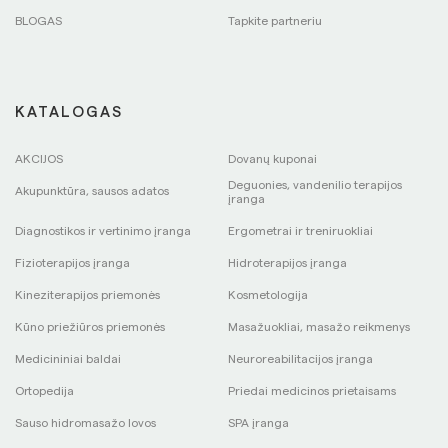
BLOGAS
Tapkite partneriu
KATALOGAS
AKCIJOS
Dovanų kuponai
Deguonies, vandenilio terapijos
Akupunktūra, sausos adatos
įranga
Diagnostikos ir vertinimo įranga
Ergometrai ir treniruokliai
Fizioterapijos įranga
Hidroterapijos įranga
Kineziterapijos priemonės
Kosmetologija
Kūno priežiūros priemonės
Masažuokliai, masažo reikmenys
Medicininiai baldai
Neuroreabilitacijos įranga
Ortopedija
Priedai medicinos prietaisams
Sauso hidromasažo lovos
SPA įranga