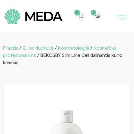
0
0
Pradžia
/
El. parduotuvė
/
Kosmetologija
/
Kosmetika
profesionalams
/ BEKOSBY Slim Line Cell dalinantis kūno
kremas