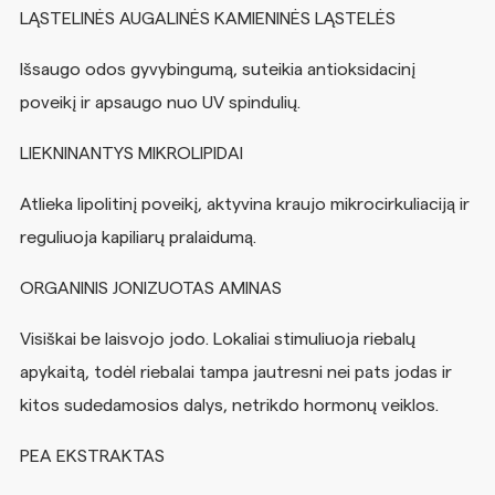
LĄSTELINĖS AUGALINĖS KAMIENINĖS
LĄSTELĖS
Išsaugo
odos
gyvybingumą,
suteikia
antioksidacinį
poveikį
ir
apsaugo
nuo
UV
spindulių.
LIEKNINANTYS
MIKROLIPIDAI
Atlieka
lipolitinį
poveikį,
aktyvina
kraujo
mikrocirkuliaciją
ir
reguliuoja
kapiliarų
pralaidumą.
ORGANINIS JONIZUOTAS
AMINAS
Visiškai
be
laisvojo
jodo.
Lokaliai
stimuliuoja
riebalų
apykaitą,
todėl
riebalai
tampa
jautresni nei pats jodas ir
kitos sudedamosios dalys, netrikdo hormonų
veiklos.
PEA
EKSTRAKTAS