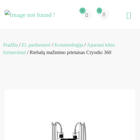
0
0
Pradžia
/
El. parduotuvė
/
Kosmetologija
/
Aparatai kūno
formavimui
/ Riebalų mažinimo prietaisas Cryodio 360