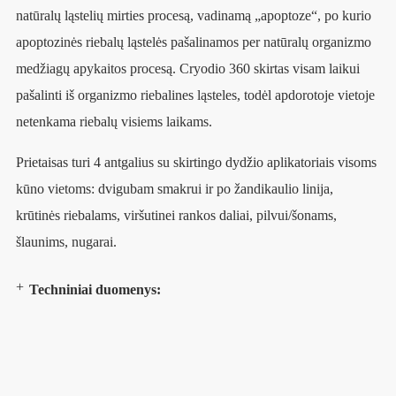
natūralų ląstelių mirties procesą, vadinamą „apoptoze“, po kurio
apoptozinės riebalų ląstelės pašalinamos per natūralų organizmo
medžiagų apykaitos procesą. Cryodio 360 skirtas visam laikui
pašalinti iš organizmo riebalines ląsteles, todėl apdorotoje vietoje
netenkama riebalų visiems laikams.
Prietaisas turi 4 antgalius su skirtingo dydžio aplikatoriais visoms
kūno vietoms: dvigubam smakrui ir po žandikaulio linija,
krūtinės riebalams, viršutinei rankos daliai, pilvui/šonams,
šlaunims, nugarai.
Techniniai duomenys: