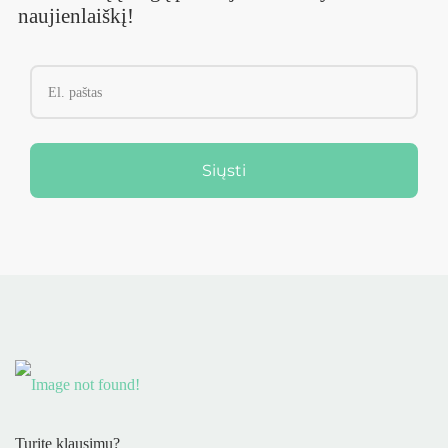
naujienlaiškį!
Siųsti
Turite klausimų?