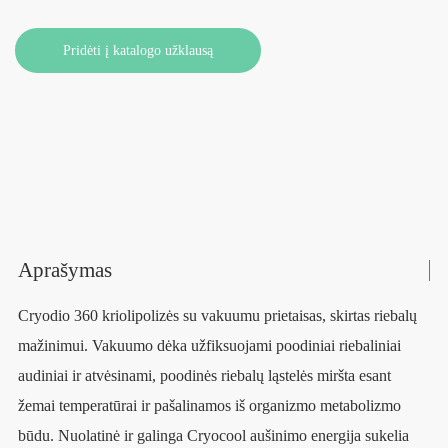
Pridėti į katalogo užklausą
Aprašymas
Cryodio 360 kriolipolizės su vakuumu prietaisas, skirtas riebalų
mažinimui. Vakuumo dėka užfiksuojami poodiniai riebaliniai
audiniai ir atvėsinami, poodinės riebalų ląstelės miršta esant
žemai temperatūrai ir pašalinamos iš organizmo metabolizmo
būdu. Nuolatinė ir galinga Cryocool aušinimo energija sukelia