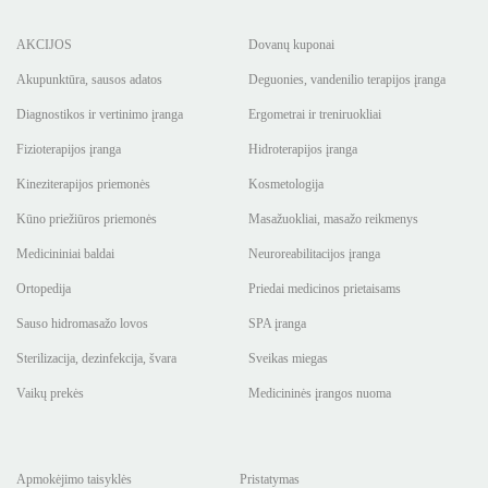
AKCIJOS
Dovanų kuponai
Akupunktūra, sausos adatos
Deguonies, vandenilio terapijos įranga
Diagnostikos ir vertinimo įranga
Ergometrai ir treniruokliai
Fizioterapijos įranga
Hidroterapijos įranga
Kineziterapijos priemonės
Kosmetologija
Kūno priežiūros priemonės
Masažuokliai, masažo reikmenys
Medicininiai baldai
Neuroreabilitacijos įranga
Ortopedija
Priedai medicinos prietaisams
Sauso hidromasažo lovos
SPA įranga
Sterilizacija, dezinfekcija, švara
Sveikas miegas
Vaikų prekės
Medicininės įrangos nuoma
Apmokėjimo taisyklės
Pristatymas