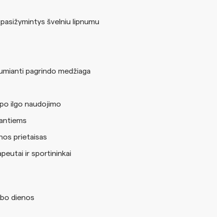
jai, pasižymintys švelniu lipnumu
tumianti pagrindo medžiaga
 po ilgo naudojimo
jantiems
nos prietaisas
eutai ir sportininkai
bo dienos