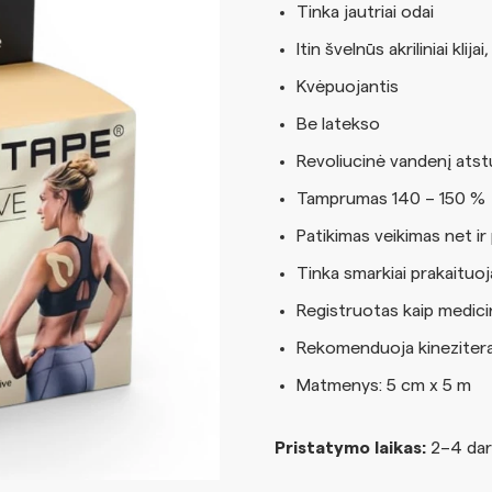
Tinka jautriai odai
Itin švelnūs akriliniai kli
Kvėpuojantis
Be latekso
Revoliucinė vandenį ats
Tamprumas 140 – 150 %
Patikimas veikimas net ir
Tinka smarkiai prakaituo
Registruotas kaip medici
Rekomenduoja kineziterap
Matmenys: 5 cm x 5 m
Pristatymo laikas:
2–4 dar