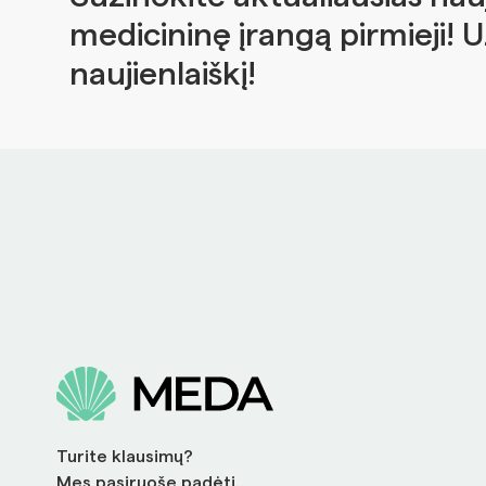
medicininę įrangą pirmieji! 
naujienlaiškį!
Turite klausimų?
Mes pasiruošę padėti.