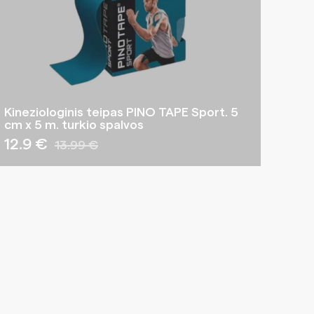
Kineziologinis teipas PINO TAPE Sport. 5
cm x 5 m. turkio spalvos
12.9 €
13.99 €