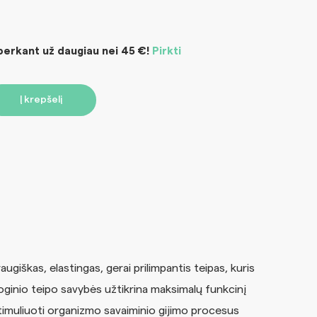
rkant už daugiau nei 45 €!
Pirkti
Į krepšelį
ugiškas, elastingas, gerai prilimpantis teipas, kuris
ologinio teipo savybės užtikrina maksimalų funkcinį
stimuliuoti organizmo savaiminio gijimo procesus