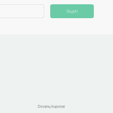
Siųsti
S
Dovanų kuponai