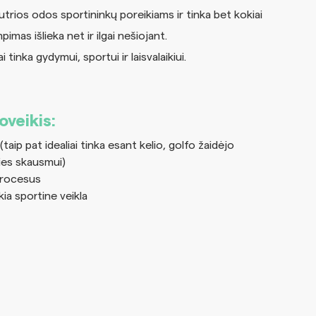
autrios odos sportininkų poreikiams ir tinka bet kokiai
mas išlieka net ir ilgai nešiojant.
tinka gydymui, sportui ir laisvalaikiui.
veikis:
(taip pat idealiai tinka esant kelio, golfo žaidėjo
ties skausmui)
procesus
ia sportine veikla