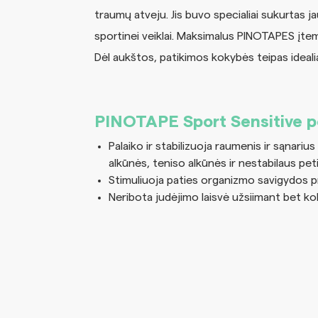
traumų atveju. Jis buvo specialiai sukurtas j
sportinei veiklai. Maksimalus PINOTAPES įtempi
Dėl aukštos, patikimos kokybės teipas idealiai 
PINOTAPE Sport Sensitive po
Palaiko ir stabilizuoja raumenis ir sąnarius 
alkūnės, teniso alkūnės ir nestabilaus pe
Stimuliuoja paties organizmo savigydos 
Neribota judėjimo laisvė užsiimant bet kok