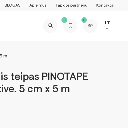
BLOGAS
Apie mus
Tapkite partneriu
Kontaktai
0
0
LT
 5 m
nis teipas PINOTAPE
ive. 5 cm x 5 m