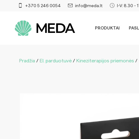
+370 5 246 0054
info@meda.lt
I-V: 8.30 - 
PRODUKTAI
PAS
Pradžia
/
El. parduotuvė
/
Kineziterapijos priemonės
/