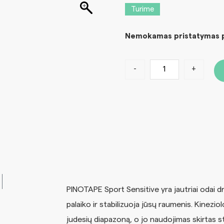
Turime
Nemokamas pristatymas pe
-
+
PINOTAPE Sport Sensitive yra jautriai odai dra
palaiko ir stabilizuoja jūsų raumenis. Kinezi
judesių diapazoną, o jo naudojimas skirtas 