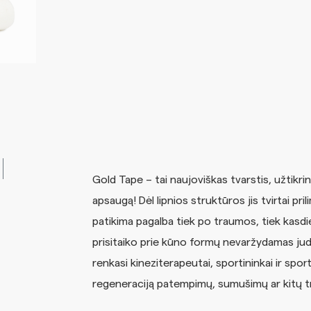
Gold Tape – tai naujoviškas tvarstis, užtikrina
apsaugą! Dėl lipnios struktūros jis tvirtai pri
patikima pagalba tiek po traumos, tiek kasdi
prisitaiko prie kūno formų nevaržydamas judesių
renkasi kineziterapeutai, sportininkai ir spo
regeneraciją patempimų, sumušimų ar kitų t