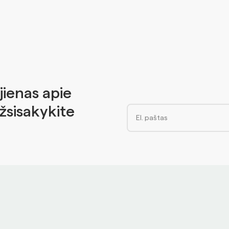
jienas apie
Užsisakykite