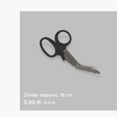
Žirklės teipams, 19 cm
5.90 €
6.3 €