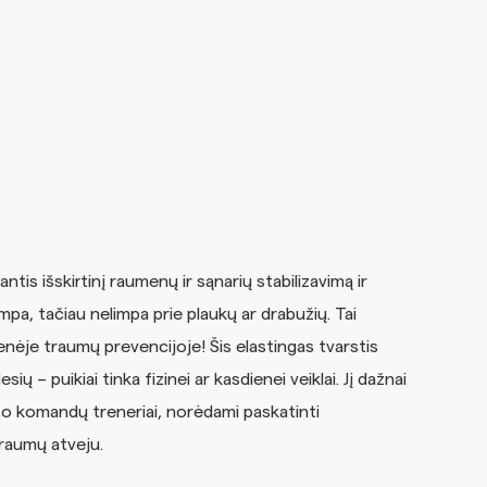
ntis išskirtinį raumenų ir sąnarių stabilizavimą ir
limpa, tačiau nelimpa prie plaukų ar drabužių. Tai
enėje traumų prevencijoje! Šis elastingas tvarstis
 – puikiai tinka fizinei ar kasdienei veiklai. Jį dažnai
rto komandų treneriai, norėdami paskatinti
raumų atveju.