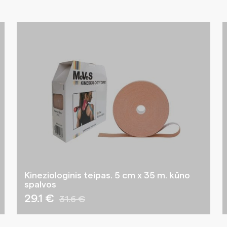
Kineziologinis teipas. 5 cm x 35 m. kūno
spalvos
29.1 €
31.6 €