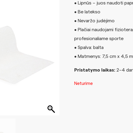
• Lipnūs – juos naudoti pap
• Be latekso
• Nevaržo judėjimo
• Plačiai naudojami fizioterap
profesionaliame sporte
• Spalva: balta
• Matmenys: 7,5 cm x 4,5 m
Pristatymo laikas:
2–4 dar
Neturime