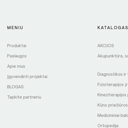
MENIU
KATALOGA
Produktai
AKCIJOS
Paslaugos
Akupunktūra, s
Apie mus
Diagnostikos ir
Įgyvendinti projektai
Fizioterapijos į
BLOGAS
Kineziterapijo
Tapkite partneriu
Kūno priežiūro
Medicininiai bal
Ortopedija