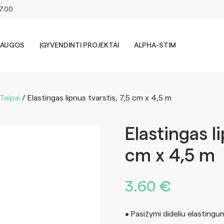
17.00
LAUGOS
ĮGYVENDINTI PROJEKTAI
ALPHA-STIM
Teipai
/ Elastingas lipnus tvarstis, 7,5 cm x 4,5 m
Elastingas li
cm x 4,5 m
3.60
€
• Pasižymi dideliu elastingu