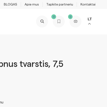
BLOGAS
Apie mus
Tapkite partneriu
Kontaktai
0
0
LT
pnus tvarstis, 7,5
mu