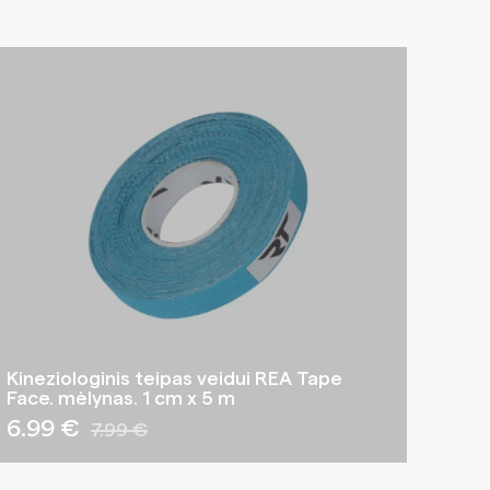
Kineziologinis teipas veidui REA Tape
Face. mėlynas. 1 cm x 5 m
6.99 €
7.99 €