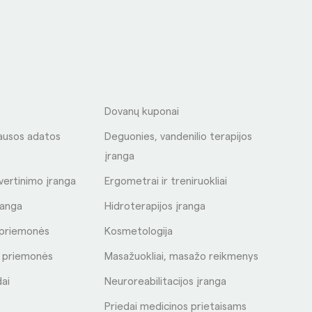
S
Dovanų kuponai
ausos adatos
Deguonies, vandenilio terapijos
įranga
 vertinimo įranga
Ergometrai ir treniruokliai
ranga
Hidroterapijos įranga
s priemonės
Kosmetologija
s priemonės
Masažuokliai, masažo reikmenys
dai
Neuroreabilitacijos įranga
Priedai medicinos prietaisams