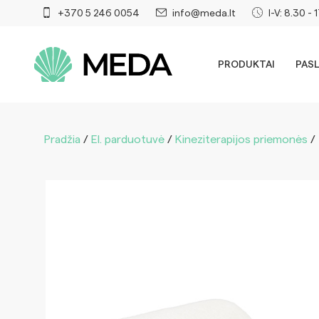
+370 5 246 0054
info@meda.lt
I-V: 8.30 - 
PRODUKTAI
PAS
Pradžia
/
El. parduotuvė
/
Kineziterapijos priemonės
/