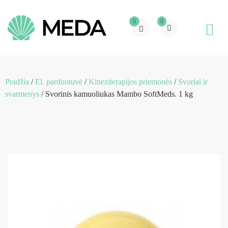
0
0
Pradžia
/
El. parduotuvė
/
Kineziterapijos priemonės
/
Svoriai ir
svarmenys
/ Svorinis kamuoliukas Mambo SoftMeds. 1 kg