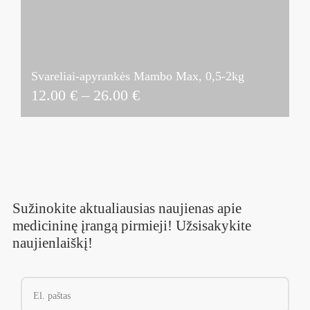
Svareliai-apyrankės Mambo Max, 0,5-2kg
Price
12.00
€
–
26.00
€
range:
12.00 €
through
26.00 €
Sužinokite aktualiausias naujienas apie
medicininę įrangą pirmieji! Užsisakykite
naujienlaiškį!