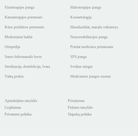
Fizioterapijos įranga
Hidroterapijos įranga
Kineziterapijos priemonės
Kosmetologija
Kūno priežiūros priemonės
Masažuokliai, masažo reikmenys
Medicininiai baldai
Neuroreabilitacijos įranga
Ortopedija
Priedai medicinos prietaisams
Sauso hidromasažo lovos
SPA įranga
Sterilizacija, dezinfekcija, švara
Sveikas miegas
Vaikų prekės
Medicininės įrangos nuoma
Apmokėjimo taisyklės
Pristatymas
Grąžinimas
Pirkimo taisyklės
Privatumo politika
Slapukų politika