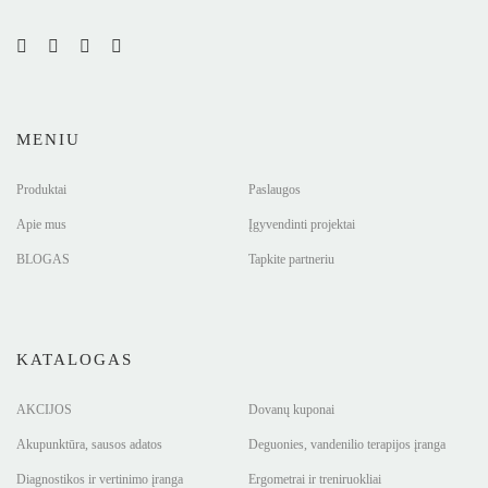
MENIU
Produktai
Paslaugos
Apie mus
Įgyvendinti projektai
BLOGAS
Tapkite partneriu
KATALOGAS
AKCIJOS
Dovanų kuponai
Akupunktūra, sausos adatos
Deguonies, vandenilio terapijos įranga
Diagnostikos ir vertinimo įranga
Ergometrai ir treniruokliai