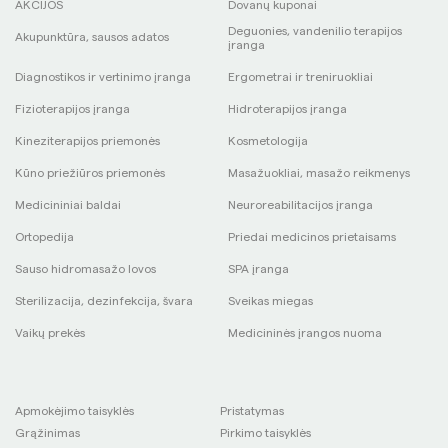
AKCIJOS
Dovanų kuponai
Deguonies, vandenilio terapijos
Akupunktūra, sausos adatos
įranga
Diagnostikos ir vertinimo įranga
Ergometrai ir treniruokliai
Fizioterapijos įranga
Hidroterapijos įranga
Kineziterapijos priemonės
Kosmetologija
Kūno priežiūros priemonės
Masažuokliai, masažo reikmenys
Medicininiai baldai
Neuroreabilitacijos įranga
Ortopedija
Priedai medicinos prietaisams
Sauso hidromasažo lovos
SPA įranga
Sterilizacija, dezinfekcija, švara
Sveikas miegas
Vaikų prekės
Medicininės įrangos nuoma
Apmokėjimo taisyklės
Pristatymas
Grąžinimas
Pirkimo taisyklės