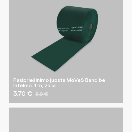
Pasipriešinimo juosta MoVeS Band be
latekso, 1 m, žalia
3.70 €
3.9 €