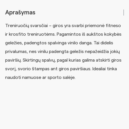
Aprašymas
Treniruočių svarsčiai – giros yra svarbi priemonė fitneso
ir krosfito treniruotėms. Pagamintos iš aukštos kokybės
geležies, padengtos spalvinga vinilo danga. Tai didelis
privalumas, nes vinilu padengta geležis nepažeidžia jokių
paviršių. Skirtingų spalvų, pagal kurias galima atskirti giros
svorį, svorio štampas ant giros paviršiaus. Idealiai tinka
naudoti namuose ar sporto salėje.