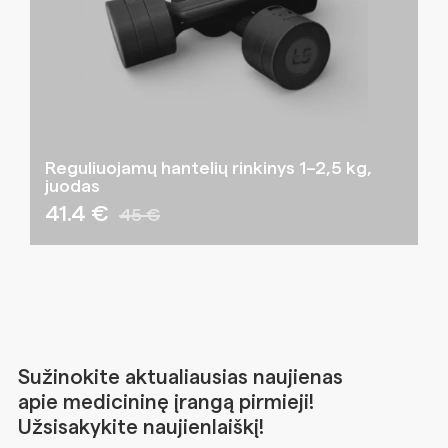
Reguliuojamų hantelių rinkinys 1–2,5 kg,
juodas
41.4 €
45 €
Sužinokite aktualiausias naujienas
apie medicininę įrangą pirmieji!
Užsisakykite naujienlaiškį!