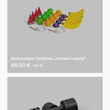
Mokomasis žaidimas „Veriami vaisiai“
65.00 €
69 €