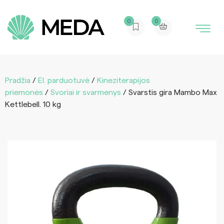
0
0
Pradžia
/
El. parduotuvė
/
Kineziterapijos
priemonės
/
Svoriai ir svarmenys
/ Svarstis gira Mambo Max
Kettlebell. 10 kg