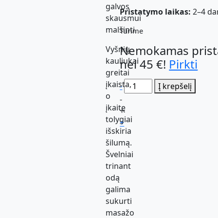
galvos
Pristatymo laikas:
2–4 da
skausmui
malšinti.
Turime
Nemokamas prist
Vyšnių
kauliukai
nei 45 €!
Pirkti
greitai
įkaista,
Pasirinkite
-
Į krepšelį
o
kiekį
-
įkaitę
+
tolygiai
+
išskiria
šilumą.
Švelniai
trinant
odą
galima
sukurti
masažo