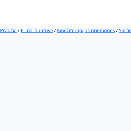
Pradžia
/
El. parduotuvė
/
Kineziterapijos priemonės
/
Šalči