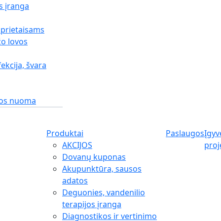
s įranga
 prietaisams
o lovos
fekcija, švara
gos nuoma
Produktai
Paslaugos
Įgyv
AKCIJOS
proj
Dovanų kuponas
Akupunktūra, sausos
adatos
Deguonies, vandenilio
terapijos įranga
Diagnostikos ir vertinimo