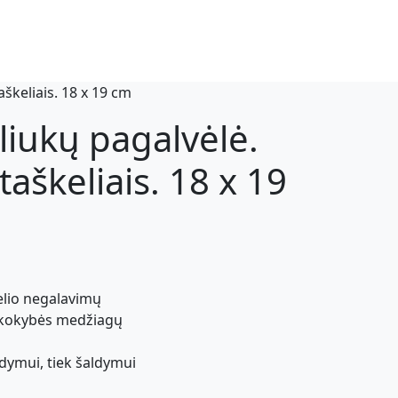
škeliais. 18 x 19 cm
liukų pagalvėlė.
aškeliais. 18 x 19
lio negalavimų
 kokybės medžiagų
ldymui, tiek šaldymui