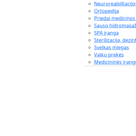
Neuroreabilitacijo
Ortopedija
Priedai medicinos
Sauso hidromasaž
SPA įranga
Sterilizacija, dezin
Sveikas miegas
Vaikų prekės
Medicininės įran