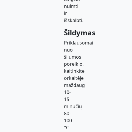
nuimti
ir
išskalbti.
Šildymas
Priklausomai
nuo
šilumos
poreikio,
kaitinkite
orkaitėje
maždaug
10-
15
minučių
80-
100
°C