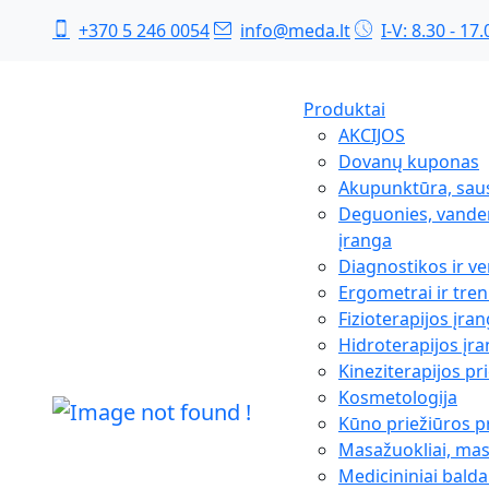
+370 5 246 0054
info@meda.lt
I-V: 8.30 - 17.
Produktai
AKCIJOS
Dovanų kuponas
Akupunktūra, sau
Deguonies, vanden
įranga
Diagnostikos ir ve
Ergometrai ir tren
Fizioterapijos įra
Hidroterapijos įr
Kineziterapijos p
Kosmetologija
Kūno priežiūros 
Masažuokliai, ma
Medicininiai balda