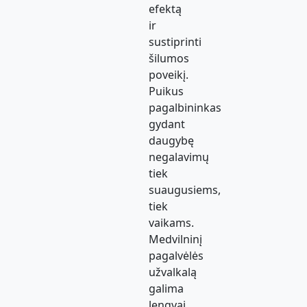
efektą
ir
sustiprinti
šilumos
poveikį.
Puikus
pagalbininkas
gydant
daugybę
negalavimų
tiek
suaugusiems,
tiek
vaikams.
Medvilninį
pagalvėlės
užvalkalą
galima
lengvai