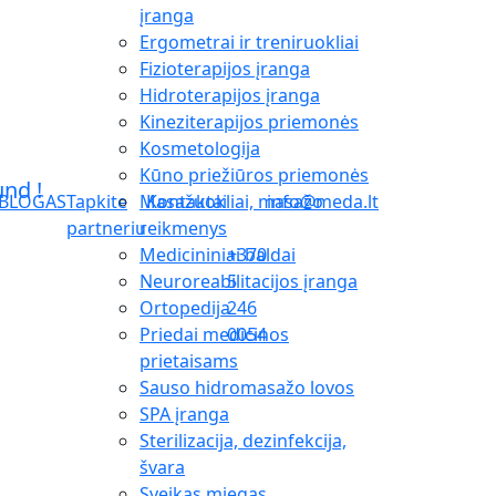
įranga
Ergometrai ir treniruokliai
Fizioterapijos įranga
Hidroterapijos įranga
Kineziterapijos priemonės
Kosmetologija
Kūno priežiūros priemonės
Masažuokliai, masažo
BLOGAS
Tapkite
Kontaktai
info@meda.lt
reikmenys
partneriu
Medicininiai baldai
+370
Neuroreabilitacijos įranga
5
Ortopedija
246
Priedai medicinos
0054
prietaisams
Sauso hidromasažo lovos
SPA įranga
Sterilizacija, dezinfekcija,
švara
Sveikas miegas