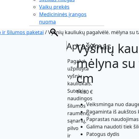
Vaikų prekės
Medicininės įrangos
nuoma
o ir šilumos paketai
/ Vyšnių kauliukų pagalvėlė. mėlyna su ta
Vyšnių kau
Aprašymas
mėlyna su t
Pagalvė
užpildyta
cm
vyšnių
kauliukais.
Suteikia
14.50
€
naudingos
Veiksminga nuo dauge
šilumos
Pagaminta iš aukštos
raumenų,
Paprastas naudojimas
sąnarių,
Galima naudoti tiek ši
pilvo
Patogus dydis
ir