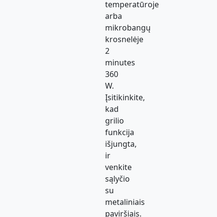
temperatūroje
arba
mikrobangų
krosnelėje
2
minutes
360
W.
Įsitikinkite,
kad
grilio
funkcija
išjungta,
ir
venkite
sąlyčio
su
metaliniais
paviršiais.