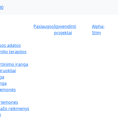
00
Paslaugos
Įgyvendinti
Alpha-
projektai
Stim
sos adatos
ilio terapijos
rtinimo įranga
iruokliai
nga
anga
riemonės
priemonės
sažo reikmenys
i