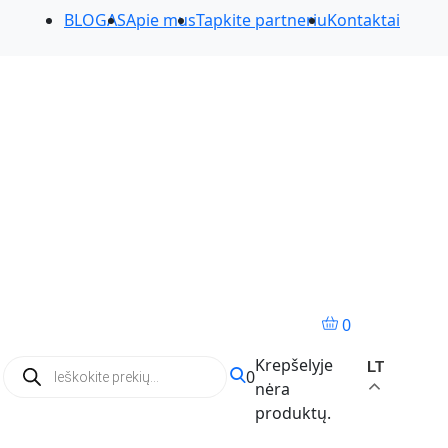
BLOGAS
Apie mus
Tapkite partneriu
Kontaktai
0
Products
Krepšelyje
LT
0
search
nėra
produktų.