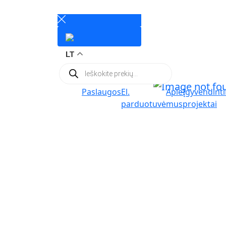
LT
Products
search
Paslaugos
El.
Apie
Įgyvendinti
parduotuvė
mus
projektai