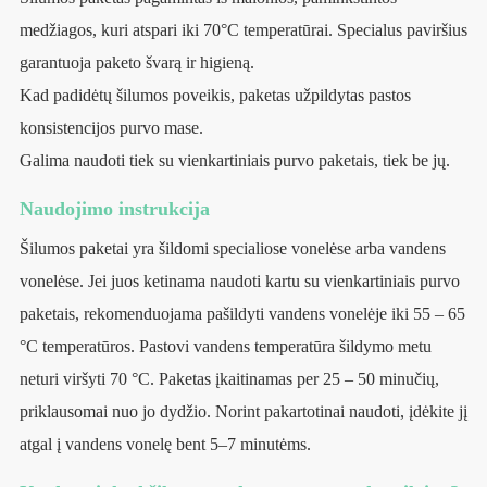
medžiagos, kuri atspari iki 70°C temperatūrai. Specialus paviršius
garantuoja paketo švarą ir higieną.
Kad padidėtų šilumos poveikis, paketas užpildytas pastos
konsistencijos purvo mase.
Galima naudoti tiek su vienkartiniais purvo paketais, tiek be jų.
Naudojimo instrukcija
Šilumos paketai yra šildomi specialiose vonelėse arba vandens
vonelėse. Jei juos ketinama naudoti kartu su vienkartiniais purvo
paketais, rekomenduojama pašildyti vandens vonelėje iki 55 – 65
°C temperatūros. Pastovi vandens temperatūra šildymo metu
neturi viršyti 70 °C. Paketas įkaitinamas per 25 – 50 minučių,
priklausomai nuo jo dydžio. Norint pakartotinai naudoti, įdėkite jį
atgal į vandens vonelę bent 5–7 minutėms.