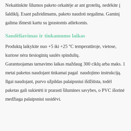
Nekaitinkite šilumos paketo orkaitėje ar ant grotelių, nedėkite į
šaldiklį. Esant pažeidimams, paketo naudoti negalima. Gaminį
galima išmesti kartu su įprastomis atliekomis.
Sandėliavimas ir tinkamumo laikas
Produktą laikykite nuo +5 iki +25 °C temperatūroje, vietose,
kuriose nėra tiesioginių saulės spindulių.
Garantuojamas tarnavimo laikas maždaug 300 ciklų arba maks. 1
metai paketus naudojant tinkamai pagal naudojimo instrukciją.
Ilgai naudojant, purvo užpildas palaipsniui išdžiūsta, todėl
paketas gali sukietėti ir prarasti šilumines savybes, o PVC išorinė
medžiaga palaipsniui susidėvi.