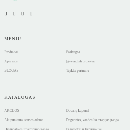
MENIU
Produktai
Paslaugos
Apie mus
Įgyvendinti projektai
BLOGAS
Tapkite partneriu
KATALOGAS
AKCIJOS
Dovanų kuponai
Akupunktūra, sausos adatos
Deguonies, vandenilio terapijos įranga
Diagnostikos ir vertinimo įranga
Ergometrai ir treniruokliai