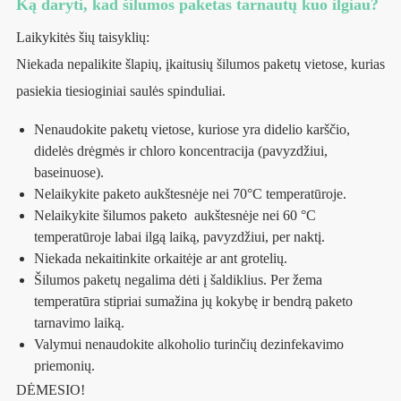
Ką daryti, kad šilumos paketas tarnautų kuo ilgiau?
Laikykitės šių taisyklių:
Niekada nepalikite šlapių, įkaitusių šilumos paketų vietose, kurias
pasiekia tiesioginiai saulės spinduliai.
Nenaudokite paketų vietose, kuriose yra didelio karščio,
didelės drėgmės ir chloro koncentracija (pavyzdžiui,
baseinuose).
Nelaikykite paketo aukštesnėje nei 70°C temperatūroje.
Nelaikykite šilumos paketo aukštesnėje nei 60 °C
temperatūroje labai ilgą laiką, pavyzdžiui, per naktį.
Niekada nekaitinkite orkaitėje ar ant grotelių.
Šilumos paketų negalima dėti į šaldiklius. Per žema
temperatūra stipriai sumažina jų kokybę ir bendrą paketo
tarnavimo laiką.
Valymui nenaudokite alkoholio turinčių dezinfekavimo
priemonių.
DĖMESIO!