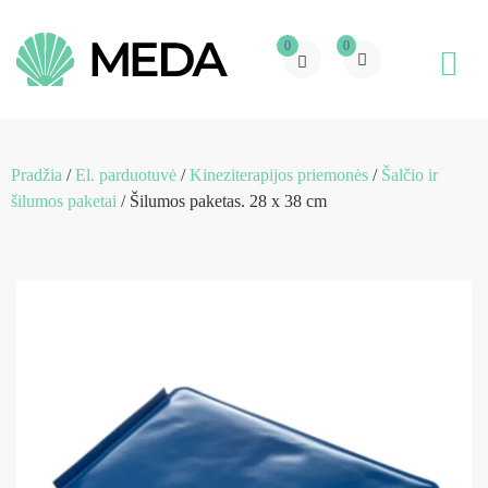
0
0
Pradžia
/
El. parduotuvė
/
Kineziterapijos priemonės
/
Šalčio ir
šilumos paketai
/ Šilumos paketas. 28 x 38 cm