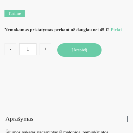
Turime
Nemokamas pristatymas perkant už daugiau nei 45 €!
Pirkti
-
+
Į krepšelį
Aprašymas
Šilumos paketas pagamintas iš malonios, paminkštintos