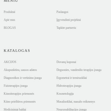
MENIU
Produktai
Paslaugos
Apie mus
Įgyvendinti projektai
BLOGAS
Tapkite partneriu
KATALOGAS
AKCIJOS
Dovanų kuponai
Akupunktūra, sausos adatos
Deguonies, vandenilio terapijos įranga
Diagnostikos ir vertinimo įranga
Ergometrai ir treniruokliai
Fizioterapijos įranga
Hidroterapijos įranga
Kineziterapijos priemonės
Kosmetologija
Kūno priežiūros priemonės
Masažuokliai, masažo reikmenys
Medicininiai baldai
Neuroreabilitacijos įranga