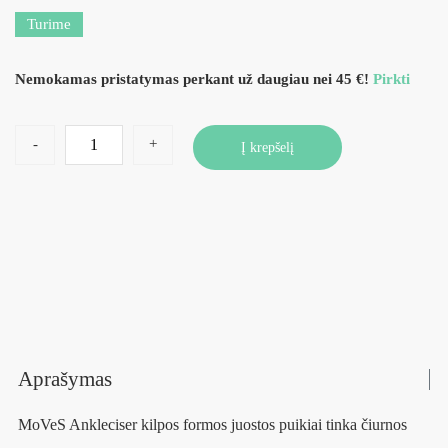
Turime
Nemokamas pristatymas perkant už daugiau nei 45 €!
Pirkti
-
+
Į krepšelį
Aprašymas
MoVeS Ankleciser kilpos formos juostos puikiai tinka čiurnos