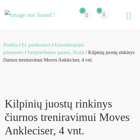
0
0
Pradžia
/
El. parduotuvė
/
Kineziterapijos
priemonės
/
Pasipriešinimo gumos, žiedai
/ Kilpinių juostų rinkinys
čiurnos treniravimui Moves Ankleciser, 4 vnt.
Kilpinių juostų rinkinys
čiurnos treniravimui Moves
Ankleciser, 4 vnt.