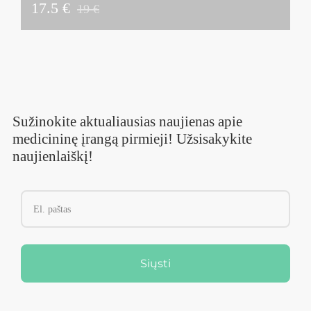
17.5 €
19 €
Sužinokite aktualiausias naujienas apie
medicininę įrangą pirmieji! Užsisakykite
naujienlaiškį!
Siųsti