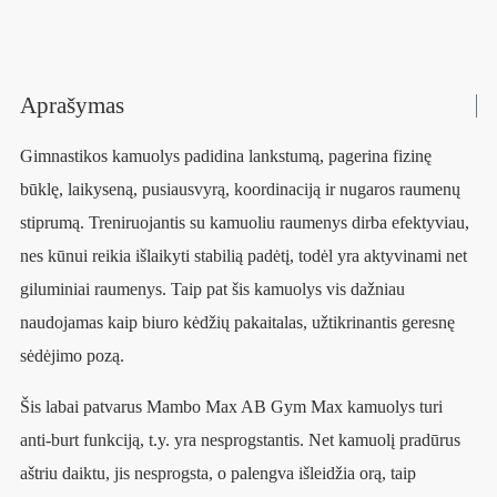
Aprašymas
Gimnastikos kamuolys padidina lankstumą, pagerina fizinę
būklę, laikyseną, pusiausvyrą, koordinaciją ir nugaros raumenų
stiprumą. Treniruojantis su kamuoliu raumenys dirba efektyviau,
nes kūnui reikia išlaikyti stabilią padėtį, todėl yra aktyvinami net
giluminiai raumenys. Taip pat šis kamuolys vis dažniau
naudojamas kaip biuro kėdžių pakaitalas, užtikrinantis geresnę
sėdėjimo pozą.
Šis labai patvarus Mambo Max AB Gym Max kamuolys turi
anti-burt funkciją, t.y. yra nesprogstantis. Net kamuolį pradūrus
aštriu daiktu, jis nesprogsta, o palengva išleidžia orą, taip