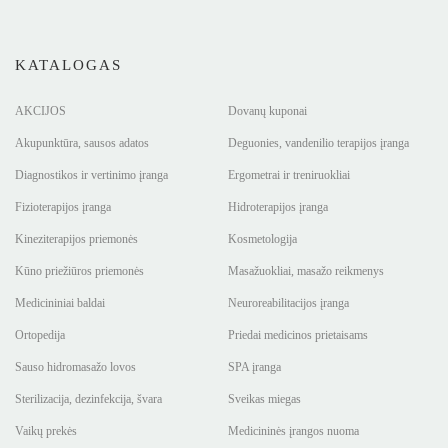
KATALOGAS
AKCIJOS
Dovanų kuponai
Akupunktūra, sausos adatos
Deguonies, vandenilio terapijos įranga
Diagnostikos ir vertinimo įranga
Ergometrai ir treniruokliai
Fizioterapijos įranga
Hidroterapijos įranga
Kineziterapijos priemonės
Kosmetologija
Kūno priežiūros priemonės
Masažuokliai, masažo reikmenys
Medicininiai baldai
Neuroreabilitacijos įranga
Ortopedija
Priedai medicinos prietaisams
Sauso hidromasažo lovos
SPA įranga
Sterilizacija, dezinfekcija, švara
Sveikas miegas
Vaikų prekės
Medicininės įrangos nuoma