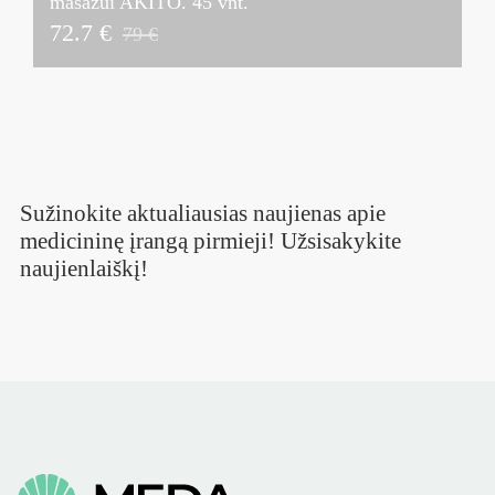
masažui AKITO. 45 vnt.
72.7 €
79 €
Sužinokite aktualiausias naujienas apie
medicininę įrangą pirmieji! Užsisakykite
naujienlaiškį!