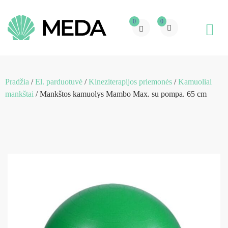
0
0
Pradžia
/
El. parduotuvė
/
Kineziterapijos priemonės
/
Kamuoliai
mankštai
/ Mankštos kamuolys Mambo Max. su pompa. 65 cm