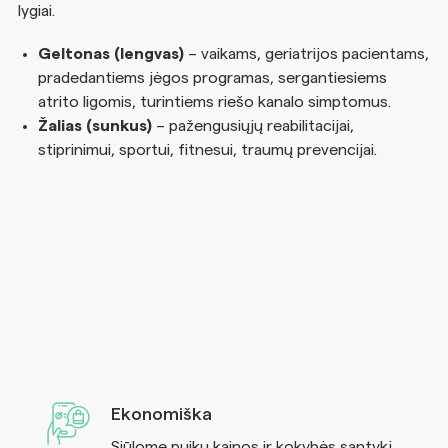
lygiai.
Geltonas (lengvas)
– vaikams, geriatrijos pacientams,
pradedantiems jėgos programas, sergantiesiems
atrito ligomis, turintiems riešo kanalo simptomus.
Žalias (sunkus)
– pažengusiųjų reabilitacijai,
stiprinimui, sportui, fitnesui, traumų prevencijai.
Ekonomiška
Siūlome puikų kainos ir kokybės santykį.