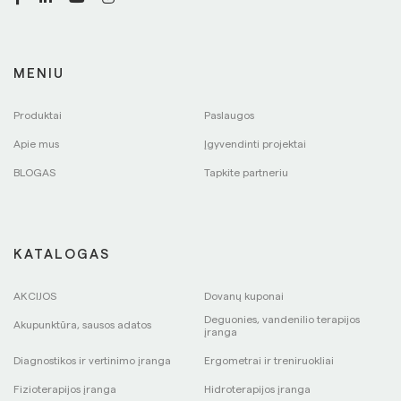
MENIU
Produktai
Paslaugos
Apie mus
Įgyvendinti projektai
BLOGAS
Tapkite partneriu
KATALOGAS
AKCIJOS
Dovanų kuponai
Deguonies, vandenilio terapijos
Akupunktūra, sausos adatos
įranga
Diagnostikos ir vertinimo įranga
Ergometrai ir treniruokliai
Fizioterapijos įranga
Hidroterapijos įranga