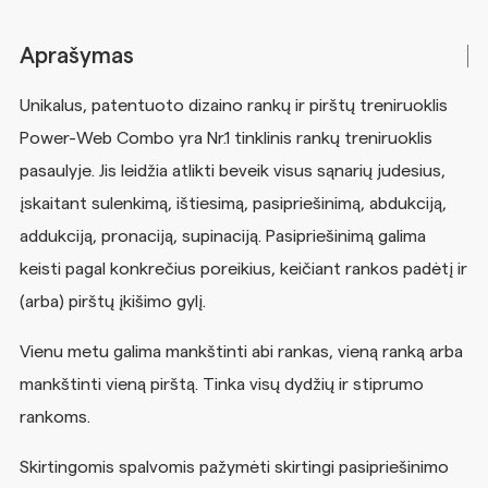
Aprašymas
Unikalus, patentuoto dizaino rankų ir pirštų treniruoklis
Power-Web Combo yra Nr.1 tinklinis rankų treniruoklis
pasaulyje. Jis leidžia atlikti beveik visus sąnarių judesius,
įskaitant sulenkimą, ištiesimą, pasipriešinimą, abdukciją,
addukciją, pronaciją, supinaciją. Pasipriešinimą galima
keisti pagal konkrečius poreikius, keičiant rankos padėtį ir
(arba) pirštų įkišimo gylį.
Vienu metu galima mankštinti abi rankas, vieną ranką arba
mankštinti vieną pirštą. Tinka visų dydžių ir stiprumo
rankoms.
Skirtingomis spalvomis pažymėti skirtingi pasipriešinimo