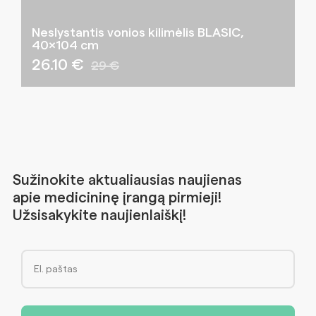
Neslystantis vonios kilimėlis BLASIC,
40×104 cm
26.10 €
29 €
Sužinokite aktualiausias naujienas
apie medicininę įrangą pirmieji!
Užsisakykite naujienlaiškį!