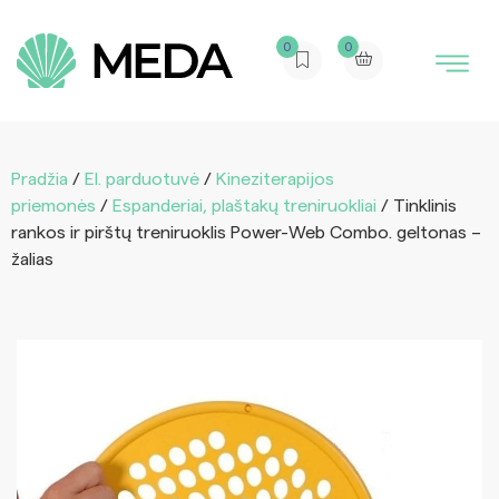
0
0
Pradžia
/
El. parduotuvė
/
Kineziterapijos
priemonės
/
Espanderiai, plaštakų treniruokliai
/ Tinklinis
rankos ir pirštų treniruoklis Power-Web Combo. geltonas –
žalias