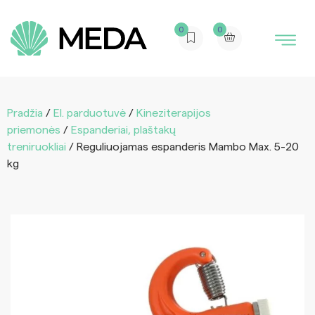
0
0
Pradžia
/
El. parduotuvė
/
Kineziterapijos
priemonės
/
Espanderiai, plaštakų
treniruokliai
/ Reguliuojamas espanderis Mambo Max. 5-20
kg