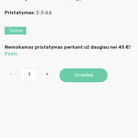
Pristatymas:
2-3 d.d.
Turime
Nemokamas pristatymas perkant už daugiau nei 45 €!
Pirkti
-
+
Į krepšelį