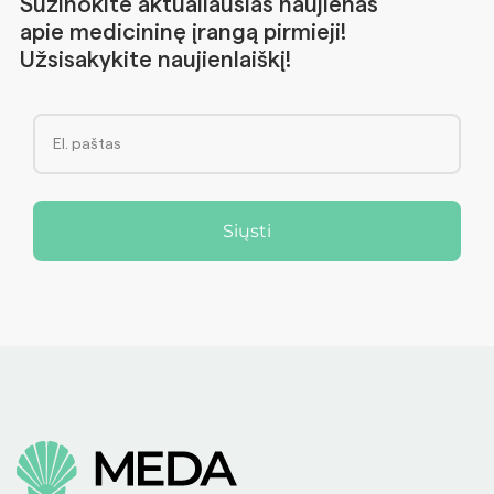
Sužinokite aktualiausias naujienas
apie medicininę įrangą pirmieji!
Užsisakykite naujienlaiškį!
Siųsti