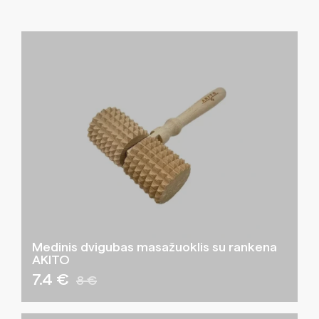
Medinis dvigubas masažuoklis su rankena
AKITO
7.4 €
8 €