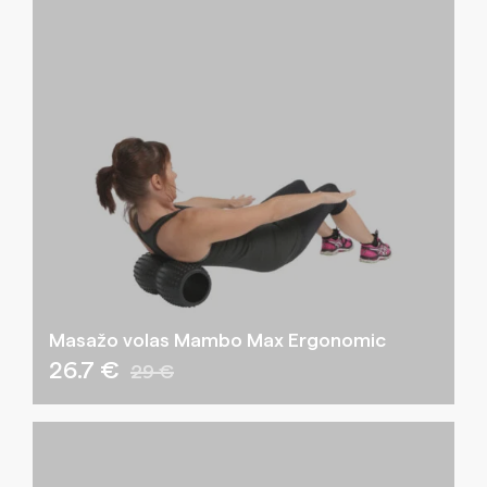
Masažo volas Mambo Max Ergonomic
26.7 €
29 €