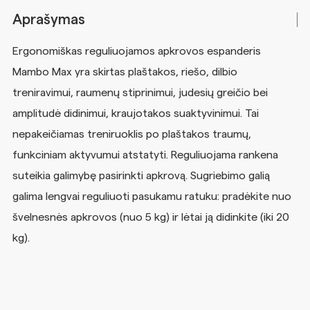
Aprašymas
Ergonomiškas reguliuojamos apkrovos espanderis
Mambo Max yra skirtas plaštakos, riešo, dilbio
treniravimui, raumenų stiprinimui, judesių greičio bei
amplitudė didinimui, kraujotakos suaktyvinimui. Tai
nepakeičiamas treniruoklis po plaštakos traumų,
funkciniam aktyvumui atstatyti. Reguliuojama rankena
suteikia galimybę pasirinkti apkrovą. Sugriebimo galią
galima lengvai reguliuoti pasukamu ratuku: pradėkite nuo
švelnesnės apkrovos (nuo 5 kg) ir lėtai ją didinkite (iki 20
kg).