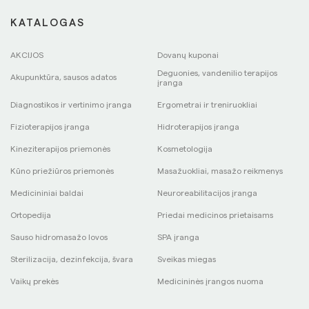
KATALOGAS
AKCIJOS
Dovanų kuponai
Deguonies, vandenilio terapijos
Akupunktūra, sausos adatos
įranga
Diagnostikos ir vertinimo įranga
Ergometrai ir treniruokliai
Fizioterapijos įranga
Hidroterapijos įranga
Kineziterapijos priemonės
Kosmetologija
Kūno priežiūros priemonės
Masažuokliai, masažo reikmenys
Medicininiai baldai
Neuroreabilitacijos įranga
Ortopedija
Priedai medicinos prietaisams
Sauso hidromasažo lovos
SPA įranga
Sterilizacija, dezinfekcija, švara
Sveikas miegas
Vaikų prekės
Medicininės įrangos nuoma