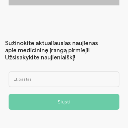
range:
8.00 €
through
179.00 €
Sužinokite aktualiausias naujienas
apie medicininę įrangą pirmieji!
Užsisakykite naujienlaiškį!
Siųsti