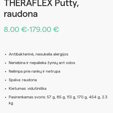
THERAFLEX Putty,
raudona
8.00
€
179.00
€
Price
–
range:
8.00 €
through
Antibakterinė, nesukelia alergijos
179.00 €
Neriebina ir nepalieka žymių ant odos
Nelimpa prie rankų ir netrupa
Spalva: raudona
Kietumas: vidutiniška
Pasirenkamas svoris: 57 g, 85 g, 113 g, 170 g, 454 g, 2.3
kg