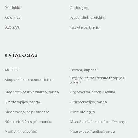
Produktai
Paslaugos
Apie mus
Įgyvendinti projektai
BLOGAS
Tapkite partneriu
KATALOGAS
AKCIJOS
Dovanų kuponai
Deguonies, vandenilio terapijos
Akupunktūra, sausos adatos
įranga
Diagnostikos ir vertinimo įranga
Ergometrai ir treniruokliai
Fizioterapijos įranga
Hidroterapijos įranga
Kineziterapijos priemonės
Kosmetologija
Kūno priežiūros priemonės
Masažuokliai, masažo reikmenys
Medicininiai baldai
Neuroreabilitacijos įranga