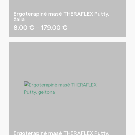
Ergoterapinė masė THERAFLEX Putty,
žalia
Price
8.00
€
–
179.00
€
range:
8.00 €
through
179.00 €
Ergoterapinė masė THERAFLEX Putty,