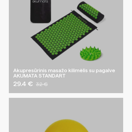
Akupresūrinis masažo kilimėlis su pagalve
AKUMATA STANDART
29.4 €
32 €