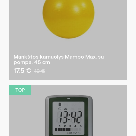
Mankštos kamuolys Mambo Max. su
pompa. 45 cm
17.5 €
19 €
TOP