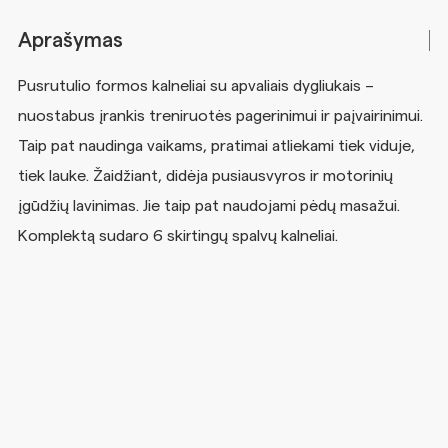
Aprašymas
Pusrutulio formos kalneliai su apvaliais dygliukais –
nuostabus įrankis treniruotės pagerinimui ir paįvairinimui.
Taip pat naudinga vaikams, pratimai atliekami tiek viduje,
tiek lauke. Žaidžiant, didėja pusiausvyros ir motorinių
įgūdžių lavinimas. Jie taip pat naudojami pėdų masažui.
Komplektą sudaro 6 skirtingų spalvų kalneliai.