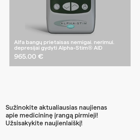
Alfa bangų prietaisas nemigai. nerimui.
depresijai gydyti Alpha-Stim® AID
965.00
€
Sužinokite aktualiausias naujienas
apie medicininę įrangą pirmieji!
Užsisakykite naujienlaiškį!