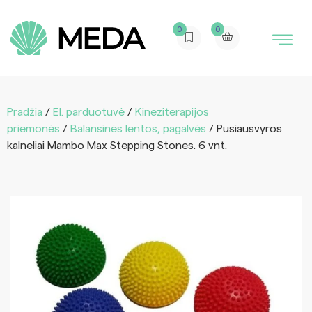
0
0
Pradžia
/
El. parduotuvė
/
Kineziterapijos
priemonės
/
Balansinės lentos, pagalvės
/ Pusiausvyros
kalneliai Mambo Max Stepping Stones. 6 vnt.