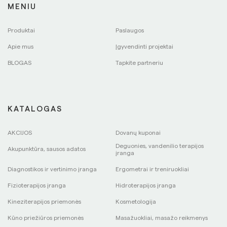
MENIU
Produktai
Paslaugos
Apie mus
Įgyvendinti projektai
BLOGAS
Tapkite partneriu
KATALOGAS
AKCIJOS
Dovanų kuponai
Deguonies, vandenilio terapijos
Akupunktūra, sausos adatos
įranga
Diagnostikos ir vertinimo įranga
Ergometrai ir treniruokliai
Fizioterapijos įranga
Hidroterapijos įranga
Kineziterapijos priemonės
Kosmetologija
Kūno priežiūros priemonės
Masažuokliai, masažo reikmenys