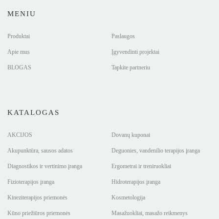
MENIU
Produktai
Paslaugos
Apie mus
Įgyvendinti projektai
BLOGAS
Tapkite partneriu
KATALOGAS
AKCIJOS
Dovanų kuponai
Akupunktūra, sausos adatos
Deguonies, vandenilio terapijos įranga
Diagnostikos ir vertinimo įranga
Ergometrai ir treniruokliai
Fizioterapijos įranga
Hidroterapijos įranga
Kineziterapijos priemonės
Kosmetologija
Kūno priežiūros priemonės
Masažuokliai, masažo reikmenys