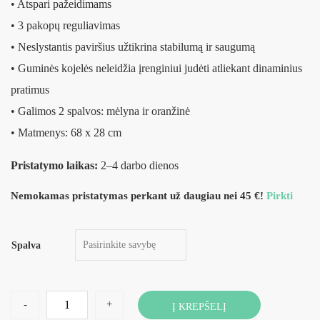
• Atspari pažeidimams
• 3 pakopų reguliavimas
• Neslystantis paviršius užtikrina stabilumą ir saugumą
• Guminės kojelės neleidžia įrenginiui judėti atliekant dinaminius
pratimus
• Galimos 2 spalvos: mėlyna ir oranžinė
• Matmenys: 68 x 28 cm
Pristatymo laikas:
2–4 darbo dienos
Nemokamas pristatymas perkant už daugiau nei 45 €!
Pirkti
Spalva
-
+
Į KREPŠELĮ