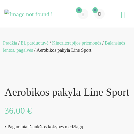
0
0
Pradžia
/
El. parduotuvė
/
Kineziterapijos priemonės
/
Balansinės
lentos, pagalvės
/ Aerobikos pakyla Line Sport
Aerobikos pakyla Line Sport
36.00
€
• Pagaminta iš aukštos kokybės medžiagų