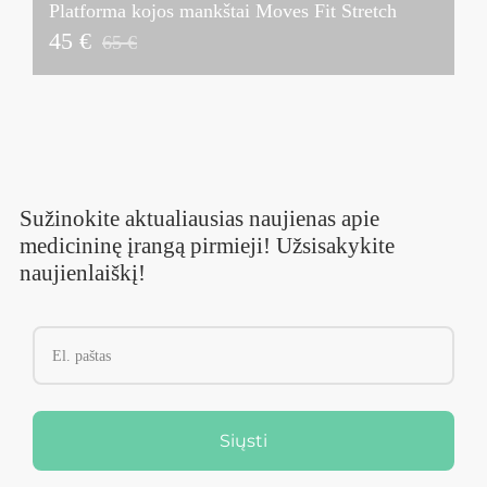
Platforma kojos mankštai Moves Fit Stretch
45 €
65 €
Sužinokite aktualiausias naujienas apie
medicininę įrangą pirmieji! Užsisakykite
naujienlaiškį!
Siųsti