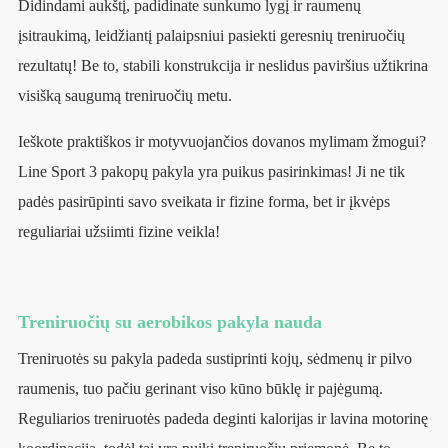
Didindami aukštį, padidinate sunkumo lygį ir raumenų
įsitraukimą, leidžiantį palaipsniui pasiekti geresnių treniruočių
rezultatų! Be to, stabili konstrukcija ir neslidus paviršius užtikrina
visišką saugumą treniruočių metu.
Ieškote praktiškos ir motyvuojančios dovanos mylimam žmogui?
Line Sport 3 pakopų pakyla yra puikus pasirinkimas! Ji ne tik
padės pasirūpinti savo sveikata ir fizine forma, bet ir įkvėps
reguliariai užsiimti fizine veikla!
Treniruočių su aerobikos pakyla nauda
Treniruotės su pakyla padeda sustiprinti kojų, sėdmenų ir pilvo
raumenis, tuo pačiu gerinant viso kūno būklę ir pajėgumą.
Reguliarios treniruotės padeda deginti kalorijas ir lavina motorinę