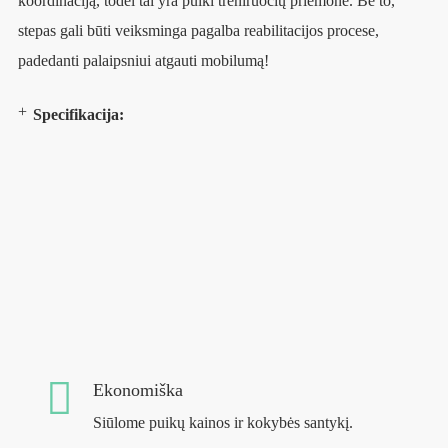
koordinaciją, todėl tai yra puiki treniruočių priemonė. Be to,
stepas gali būti veiksminga pagalba reabilitacijos procese,
padedanti palaipsniui atgauti mobilumą!
Specifikacija:
Ekonomiška
Siūlome puikų kainos ir kokybės santykį.