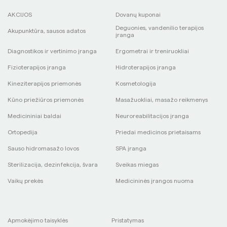
AKCIJOS
Dovanų kuponai
Deguonies, vandenilio terapijos
Akupunktūra, sausos adatos
įranga
Diagnostikos ir vertinimo įranga
Ergometrai ir treniruokliai
Fizioterapijos įranga
Hidroterapijos įranga
Kineziterapijos priemonės
Kosmetologija
Kūno priežiūros priemonės
Masažuokliai, masažo reikmenys
Medicininiai baldai
Neuroreabilitacijos įranga
Ortopedija
Priedai medicinos prietaisams
Sauso hidromasažo lovos
SPA įranga
Sterilizacija, dezinfekcija, švara
Sveikas miegas
Vaikų prekės
Medicininės įrangos nuoma
Apmokėjimo taisyklės
Pristatymas