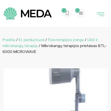
0
0
Pradžia
/
El. parduotuvė
/
Fizioterapijos įranga
/
UAD ir
mikrobangų terapija
/ Mikrobangų terapijos prietaisas BTL-
6000 MICROWAVE