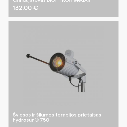
Grindų stovas BIOPTRON MedAll
132.00
€
Šviesos ir šilumos terapijos prietaisas
hydrosun® 750