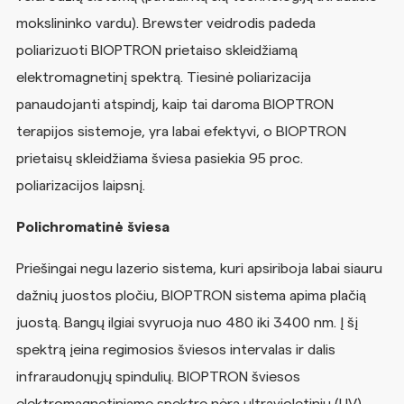
mokslininko vardu). Brewster veidrodis padeda
poliarizuoti BIOPTRON prietaiso skleidžiamą
elektromagnetinį spektrą. Tiesinė poliarizacija
panaudojanti atspindį, kaip tai daroma BIOPTRON
terapijos sistemoje, yra labai efektyvi, o BIOPTRON
prietaisų skleidžiama šviesa pasiekia 95 proc.
poliarizacijos laipsnį.
Polichromatinė šviesa
Priešingai negu lazerio sistema, kuri apsiriboja labai siauru
dažnių juostos pločiu, BIOPTRON sistema apima plačią
juostą. Bangų ilgiai svyruoja nuo 480 iki 3400 nm. Į šį
spektrą įeina regimosios šviesos intervalas ir dalis
infraraudonųjų spindulių. BIOPTRON šviesos