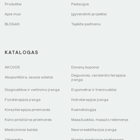
Produktai
Paslaugos
Apie mus
Įgyvendinti projektai
BLOGAS
Tapkite partneriu
KATALOGAS
AKCIJOS
Dovanų kuponai
Deguonies, vandenilio terapijos
Akupunktūra, sausos adatos
įranga
Diagnostikos ir vertinimo įranga
Ergometrai ir treniruokliai
Fizioterapijos įranga
Hidroterapijos įranga
Kineziterapijos priemonės
Kosmetologija
Kūno priežiūros priemonės
Masažuokliai, masažo reikmenys
Medicininiai baldai
Neuroreabilitacijos įranga
Ortopedija
Priedai medicinos prietaisams