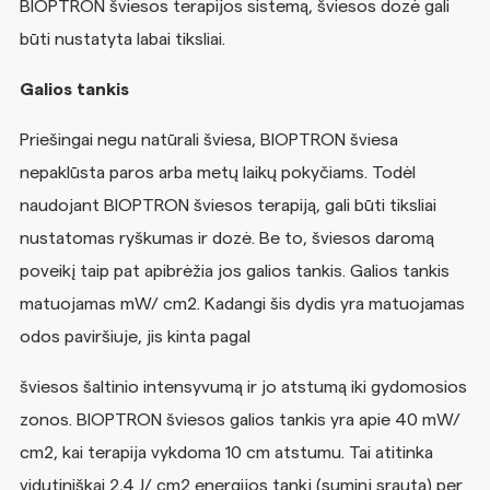
BIOPTRON šviesos terapijos sistemą, šviesos dozė gali
būti nustatyta labai tiksliai.
Galios tankis
Priešingai negu natūrali šviesa, BIOPTRON šviesa
nepaklūsta paros arba metų laikų pokyčiams. Todėl
naudojant BIOPTRON šviesos terapiją, gali būti tiksliai
nustatomas ryškumas ir dozė. Be to, šviesos daromą
poveikį taip pat apibrėžia jos galios tankis. Galios tankis
matuojamas mW/ cm2. Kadangi šis dydis yra matuojamas
odos paviršiuje, jis kinta pagal
šviesos šaltinio intensyvumą ir jo atstumą iki gydomosios
zonos. BIOPTRON šviesos galios tankis yra apie 40 mW/
cm2, kai terapija vykdoma 10 cm atstumu. Tai atitinka
vidutiniškai 2,4 J/ cm2 energijos tankį (suminį srautą) per