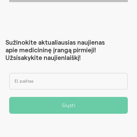
Sužinokite aktualiausias naujienas
apie medicininę įrangą pirmieji!
Užsisakykite naujienlaiškį!
Siųsti