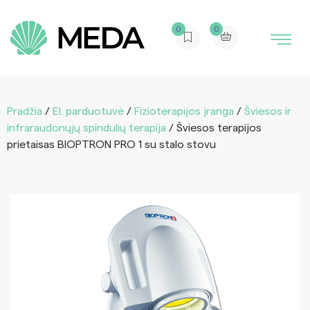
0
0
Pradžia
/
El. parduotuvė
/
Fizioterapijos įranga
/
Šviesos ir
infraraudonųjų spindulių terapija
/ Šviesos terapijos
prietaisas BIOPTRON PRO 1 su stalo stovu