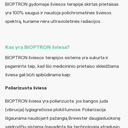
BIOPTRON gydomajai šviesos terapijai skirtas prietaisas
yra 100% saugus ir naudoja polichromatinės šviesos
spektrą, kuriame nėra ultravioletinės radiacijos.
Kas yra BIOPTRON šviesa?
BIOPTRON šviesos terapijos sistema yra sukurta ir
pagaminta taip, kad šio medicininio prietaiso skleidžiama
šviesa gali būti apibūdinama kaip:
Poliarizuota šviesa
BIOPTRON šviesa yra poliarizuota: jos bangos juda
(vibruoja) lygiagrečiose plokštumose. Poliarizacija
išgaunama naudojant pažangią Brewster daugiasluoksnę
veidrodžių sistemą (pavadintą šią technologiją atradusio