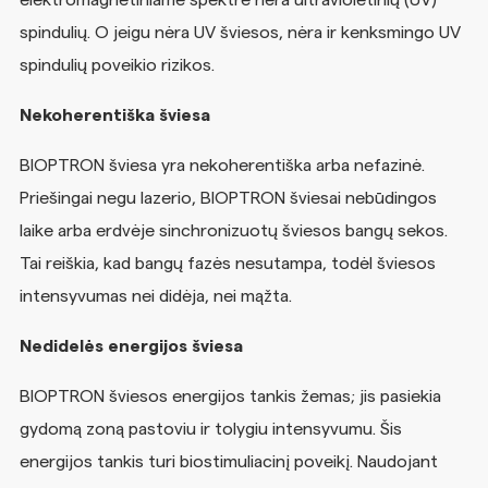
elektromagnetiniame spektre nėra ultravioletinių (UV)
spindulių. O jeigu nėra UV šviesos, nėra ir kenksmingo UV
spindulių poveikio rizikos.
Nekoherentiška šviesa
BIOPTRON šviesa yra nekoherentiška arba nefazinė.
Priešingai negu lazerio, BIOPTRON šviesai nebūdingos
laike arba erdvėje sinchronizuotų šviesos bangų sekos.
Tai reiškia, kad bangų fazės nesutampa, todėl šviesos
intensyvumas nei didėja, nei mąžta.
Nedidelės energijos šviesa
BIOPTRON šviesos energijos tankis žemas; jis pasiekia
gydomą zoną pastoviu ir tolygiu intensyvumu. Šis
energijos tankis turi biostimuliacinį poveikį. Naudojant