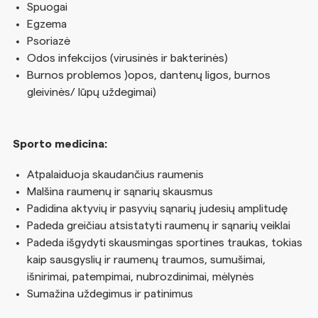
Spuogai
Egzema
Psoriazė
Odos infekcijos (virusinės ir bakterinės)
Burnos problemos )opos, dantenų ligos, burnos
gleivinės/ lūpų uždegimai)
Sporto medicina:
Atpalaiduoja skaudančius raumenis
Malšina raumenų ir sąnarių skausmus
Padidina aktyvių ir pasyvių sąnarių judesių amplitudę
Padeda greičiau atsistatyti raumenų ir sąnarių veiklai
Padeda išgydyti skausmingas sportines traukas, tokias
kaip sausgyslių ir raumenų traumos, sumušimai,
išnirimai, patempimai, nubrozdinimai, mėlynės
Sumažina uždegimus ir patinimus