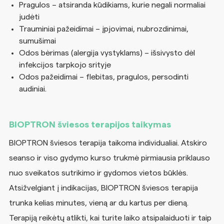
Pragulos – atsiranda kūdikiams, kurie negali normaliai
judėti
Trauminiai pažeidimai – įpjovimai, nubrozdinimai,
sumušimai
Odos bėrimas (alergija vystyklams) – išsivysto dėl
infekcijos tarpkojo srityje
Odos pažeidimai – flebitas, pragulos, persodinti
audiniai.
BIOPTRON šviesos terapijos taikymas
BIOPTRON šviesos terapija taikoma individualiai. Atskiro
seanso ir viso gydymo kurso trukmė pirmiausia priklauso
nuo sveikatos sutrikimo ir gydomos vietos būklės.
Atsižvelgiant į indikacijas, BIOPTRON šviesos terapija
trunka kelias minutes, vieną ar du kartus per dieną.
Terapiją reikėtų atlikti, kai turite laiko atsipalaiduoti ir taip