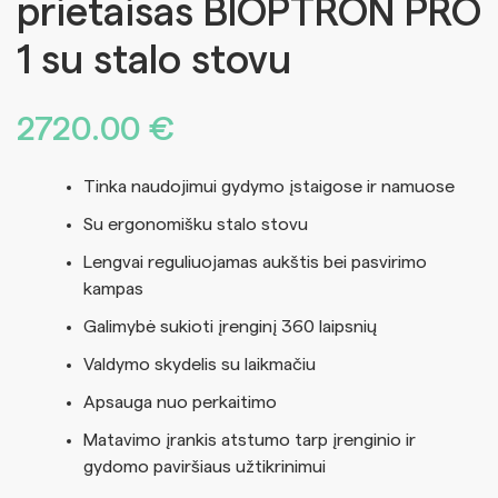
prietaisas BIOPTRON PRO
1 su stalo stovu
2720.00
€
Tinka naudojimui gydymo įstaigose ir namuose
Su ergonomišku stalo stovu
Lengvai reguliuojamas aukštis bei pasvirimo
kampas
Galimybė sukioti įrenginį 360 laipsnių
Valdymo skydelis su laikmačiu
Apsauga nuo perkaitimo
Matavimo įrankis atstumo tarp įrenginio ir
gydomo paviršiaus užtikrinimui