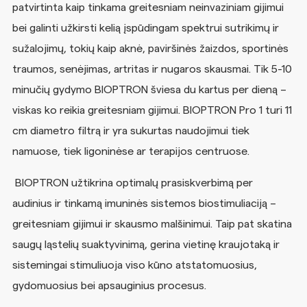
patvirtinta kaip tinkama greitesniam neinvaziniam gijimui
bei galinti užkirsti kelią įspūdingam spektrui sutrikimų ir
sužalojimų, tokių kaip aknė, paviršinės žaizdos, sportinės
traumos, senėjimas, artritas ir nugaros skausmai. Tik 5-10
minučių gydymo BIOPTRON šviesa du kartus per dieną –
viskas ko reikia greitesniam gijimui. BIOPTRON Pro 1 turi 11
cm diametro filtrą ir yra sukurtas naudojimui tiek
namuose, tiek ligoninėse ar terapijos centruose.
BIOPTRON užtikrina optimalų prasiskverbimą per
audinius ir tinkamą imuninės sistemos biostimuliaciją –
greitesniam gijimui ir skausmo malšinimui. Taip pat skatina
saugų ląstelių suaktyvinimą, gerina vietinę kraujotaką ir
sistemingai stimuliuoja viso kūno atstatomuosius,
gydomuosius bei apsauginius procesus.