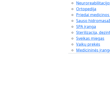
Neuroreabilitacijo
Ortopedija
Priedai medicinos
Sauso hidromasaž
SPA įranga
Sterilizacija, dezin
Sveikas miegas
Vaikų prekės
Medicininės įran