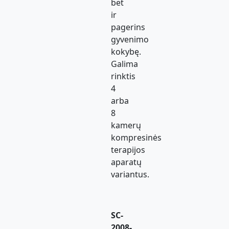
bet
ir
pagerins
gyvenimo
kokybę.
Galima
rinktis
4
arba
8
kamerų
kompresinės
terapijos
aparatų
variantus.
SC-
2008-