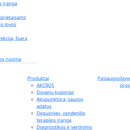
s įranga
 prietaisams
o lovos
fekcija, švara
gos nuoma
Produktai
Paslaugos
Įgyv
AKCIJOS
proj
Dovanų kuponas
Akupunktūra, sausos
adatos
Deguonies, vandenilio
terapijos įranga
Diagnostikos ir vertinimo