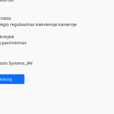
resorius
inktis
slėgio reguliavimas kiekvienoje kameroje
ų kokybė
ų pasirinkimas
ion Systems, JAV
žklausą