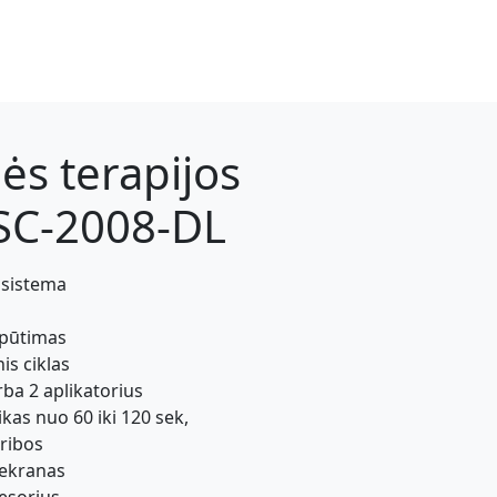
s terapijos
 SC-2008-DL
 sistema
ipūtimas
is ciklas
rba 2 aplikatorius
ikas nuo 60 iki 120 sek,
ribos
s ekranas