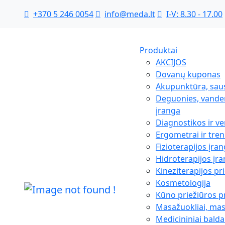
+370 5 246 0054
info@meda.lt
I-V: 8.30 - 17.00
Produktai
AKCIJOS
Dovanų kuponas
Akupunktūra, sau
Deguonies, vanden
įranga
Diagnostikos ir ve
Ergometrai ir tren
Fizioterapijos įra
Hidroterapijos įr
Kineziterapijos p
Kosmetologija
Kūno priežiūros 
Masažuokliai, ma
Medicininiai balda