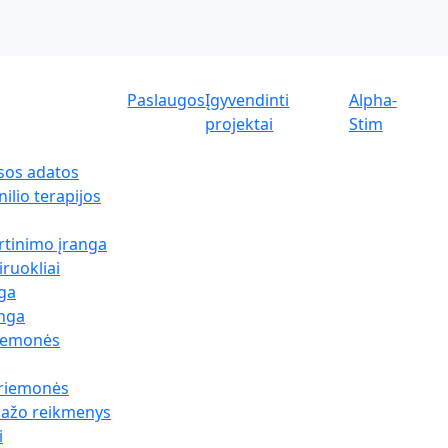
Paslaugos
Įgyvendinti
Alpha-
projektai
Stim
sos adatos
ilio terapijos
rtinimo įranga
iruokliai
nga
anga
riemonės
priemonės
sažo reikmenys
i