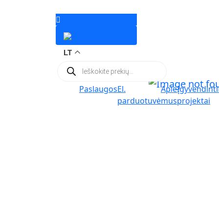
LT
Products
search
Paslaugos
El.
Apie
Įgyvendinti
parduotuvė
mus
projektai