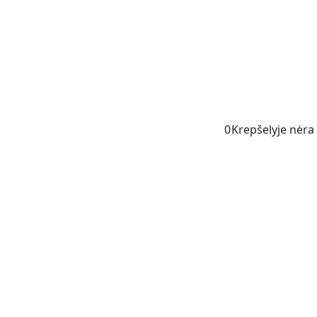
0
Krepšelyje nėra