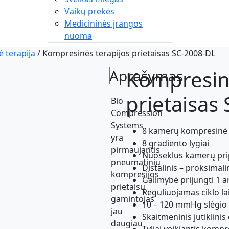
Vaikų prekės
Medicininės įrangos
nuoma
 terapija
/ Kompresinės terapijos prietaisas SC-2008-DL
Kompresinė
Aprašymas
prietaisas
Bio
Compression
Systems
8 kamerų kompresinė
yra
8 gradiento lygiai
pirmaujantis
Nuoseklus kamerų pr
pneumatinių
Distalinis – proksimalin
kompresijos
Galimybė prijungti 1 a
prietaisų
Reguliuojamas ciklo la
gamintojas
10 – 120 mmHg slėgio 
jau
Skaitmeninis jutiklini
daugiau