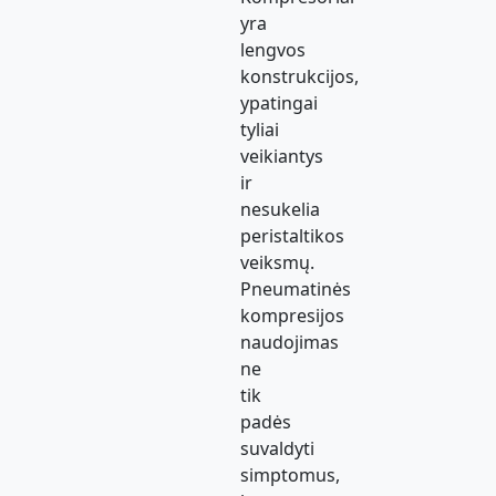
yra
lengvos
konstrukcijos,
ypatingai
tyliai
veikiantys
ir
nesukelia
peristaltikos
veiksmų.
Pneumatinės
kompresijos
naudojimas
ne
tik
padės
suvaldyti
simptomus,