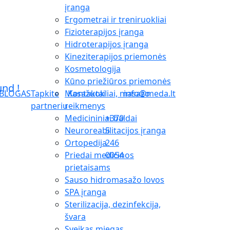
įranga
Ergometrai ir treniruokliai
Fizioterapijos įranga
Hidroterapijos įranga
Kineziterapijos priemonės
Kosmetologija
Kūno priežiūros priemonės
Masažuokliai, masažo
BLOGAS
Tapkite
Kontaktai
info@meda.lt
reikmenys
partneriu
Medicininiai baldai
+370
Neuroreabilitacijos įranga
5
Ortopedija
246
Priedai medicinos
0054
prietaisams
Sauso hidromasažo lovos
SPA įranga
Sterilizacija, dezinfekcija,
švara
Sveikas miegas