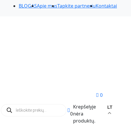
BLOGAS
Apie mus
Tapkite partneriu
Kontaktai
0
Products
Krepšelyje
LT
search
0
nėra
produktų.