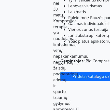
Tyliai veikiantis komp
nei
Lengvas valdymas
30
Laikmatis
metų.
Paleidimo / Pauzės par
Kompresijos
Galimas individualus 
terapija
Vienos zonos terapija
yra
Itin aukšta aplikatori
naudojama
Ypač platus aplikatori
limfedemos,
venų
nepakankamumui,
Gamintojas:
Bio Compress
negyjančių
žaizdų,
pooperacinių
Pridėti į katalogo u
edemų
ir
sporto
traumų
gydymui.
Kompresoriai