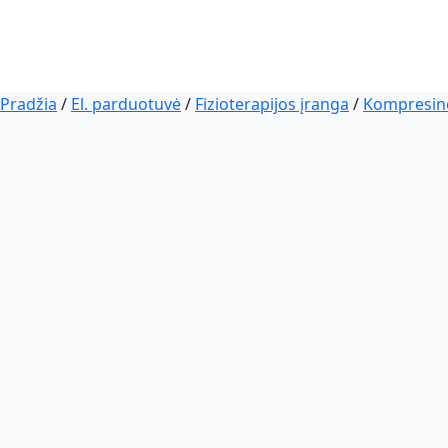
Pradžia
/
El. parduotuvė
/
Fizioterapijos įranga
/
Kompresinė