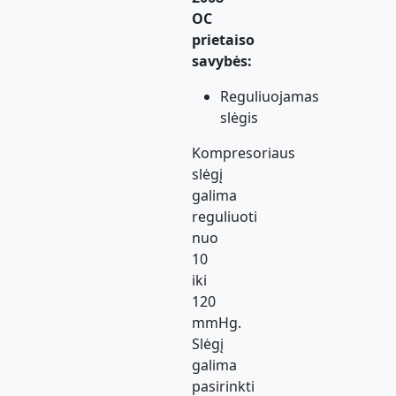
OC
prietaiso
savybės:
Reguliuojamas
slėgis
Kompresoriaus
slėgį
galima
reguliuoti
nuo
10
iki
120
mmHg.
Slėgį
galima
pasirinkti