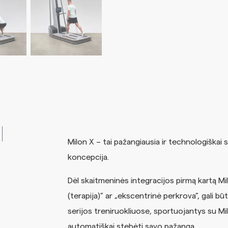
Milon X – tai pažangiausia ir technologiškai 
koncepcija.
Dėl skaitmeninės integracijos pirmą kartą Mil
(terapija)” ar „ekscentrinė perkrova”, gali būt
serijos treniruokliuose, sportuojantys su Milon
automatiškai stebėti savo pažangą.