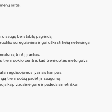
umenų sritis.
o saugų bei stabilų pagrindą.
oklio sureguliavimą ir gali užkirsti kelią neteisingai
alonią trintį į rankas.
s treniruoklio centre, kad treniruotės metu galva
ai reguliuojamos įvairiais kampais.
singą treniruočių padėtį ir saugumą.
uja kaip vizualinė gairė ir padeda simetriškai