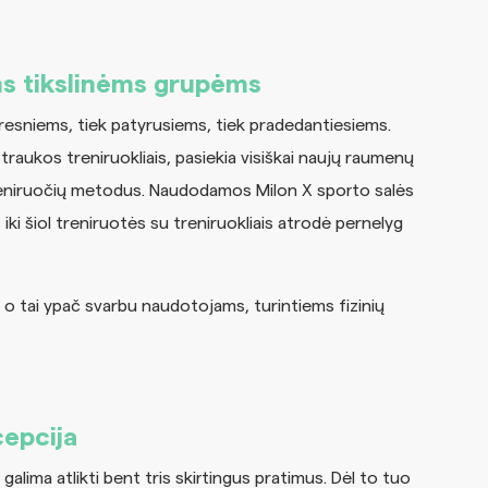
s tikslinėms grupėms
vyresniems, tiek patyrusiems, tiek pradedantiesiems.
traukos treniruokliais, pasiekia visiškai naujų raumenų
treniruočių metodus. Naudodamos Milon X sporto salės
s iki šiol treniruotės su treniruokliais atrodė pernelyg
, o tai ypač svarbu naudotojams, turintiems fizinių
cepcija
e galima atlikti bent tris skirtingus pratimus. Dėl to tuo