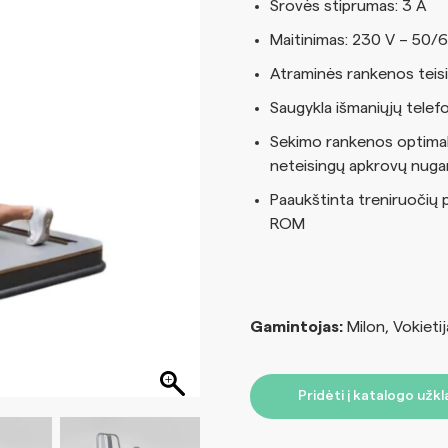
Srovės stiprumas: 3 A
Maitinimas: 230 V – 50/
Atraminės rankenos teisi
Saugykla išmaniųjų telefon
Sekimo rankenos optimal
neteisingų apkrovų nugar
Paaukštinta treniruočių 
ROM
Gamintojas:
Milon, Vokietij
Pridėti į katalogo užk