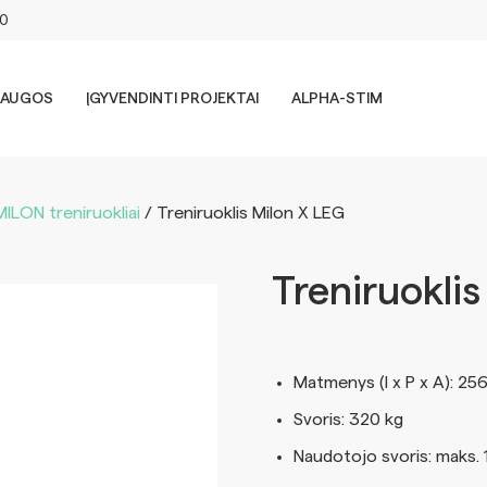
00
LAUGOS
ĮGYVENDINTI PROJEKTAI
ALPHA-STIM
MILON treniruokliai
/ Treniruoklis Milon X LEG
Treniruoklis
Matmenys (I x P x A): 25
Svoris: 320 kg
Naudotojo svoris: maks. 