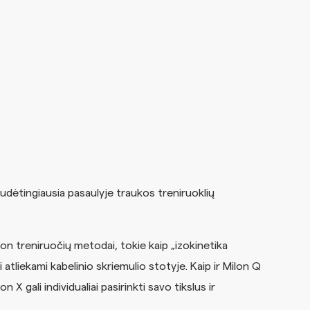
sudėtingiausia pasaulyje traukos treniruoklių
on treniruočių metodai, tokie kaip „izokinetika
i atliekami kabelinio skriemulio stotyje. Kaip ir Milon Q
 X gali individualiai pasirinkti savo tikslus ir