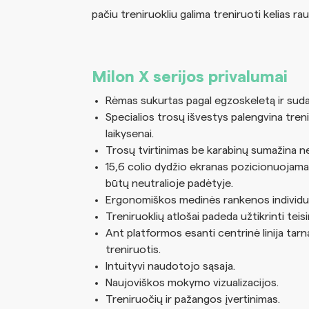
pačiu treniruokliu galima treniruoti kelias ra
Milon X serijos privalumai
Rėmas sukurtas pagal egzoskeletą ir sudar
Specialios trosų išvestys palengvina treniru
laikysenai.
Trosų tvirtinimas be karabinų sumažina nem
15,6 colio dydžio ekranas pozicionuojama
būtų neutralioje padėtyje.
Ergonomiškos medinės rankenos individuali
Treniruoklių atlošai padeda užtikrinti tei
Ant platformos esanti centrinė linija tarna
treniruotis.
Intuityvi naudotojo sąsaja.
Naujoviškos mokymo vizualizacijos.
Treniruočių ir pažangos įvertinimas.