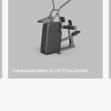
Treniruoklis Milon Q LAT PULLDOWN