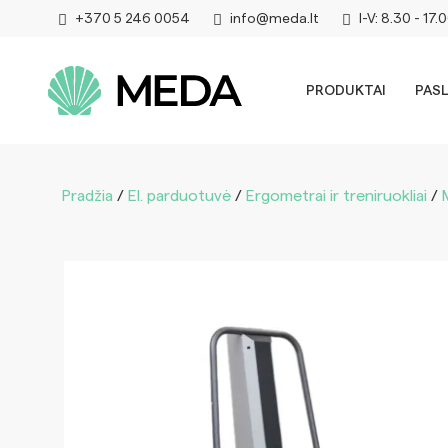
+370 5 246 0054
info@meda.lt
I-V: 8.30 - 17.
PRODUKTAI
PAS
Pradžia
/
El. parduotuvė
/
Ergometrai ir treniruokliai
/