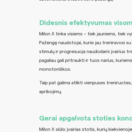
Didesnis efektyvumas visom
Milon X tinka visiems – tiek jauniems, tiek 
Pažengę naudotojai, kurie jau treniravosi su 
stimulų ir progresuoja naudodami įvairius 
pagaliau gali pritraukti ir tuos narius, kuriem
monotoniškos.
Taip pat galima atlikti vienpuses treniruotes
apribojimų.
Gerai apgalvota stoties kon
Milon X siūlo įvairias stotis, kurių kiekvienoj