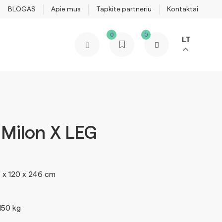
BLOGAS
Apie mus
Tapkite partneriu
Kontaktai
0
0
LT
 Milon X LEG
6 x 120 x 246 cm
150 kg