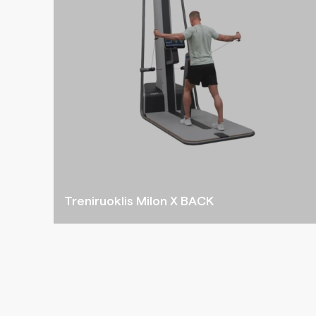
Treniruoklis Milon X BACK