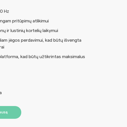
60 Hz
ngam pritūpimų atlikimui
ų ir lustinių kortelių laikymui
iam jėgos perdavimui, kad būtų išvengta
ai
platforma, kad būtų užtikrintas maksimalus
a
lausą