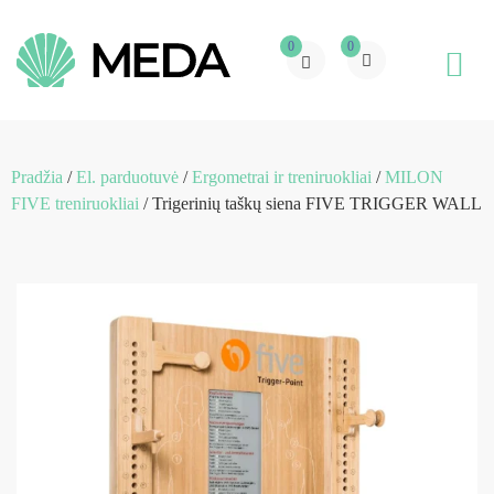
0
0
Pradžia
/
El. parduotuvė
/
Ergometrai ir treniruokliai
/
MILON
FIVE treniruokliai
/ Trigerinių taškų siena FIVE TRIGGER WALL