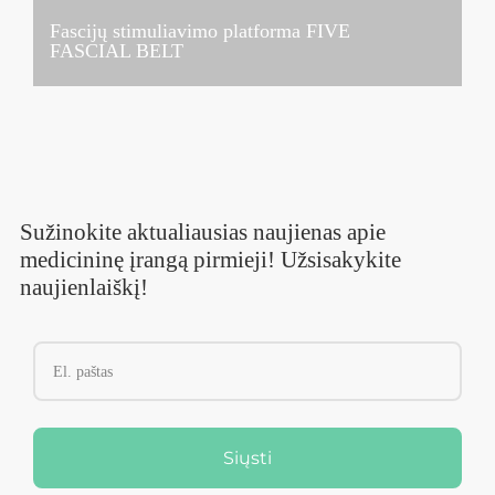
Fascijų stimuliavimo platforma FIVE
FASCIAL BELT
Sužinokite aktualiausias naujienas apie
medicininę įrangą pirmieji! Užsisakykite
naujienlaiškį!
Siųsti