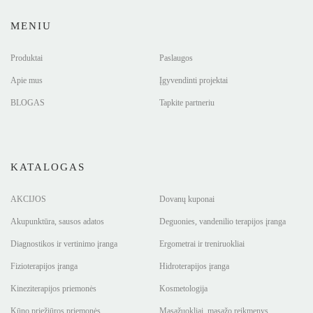
MENIU
Produktai
Paslaugos
Apie mus
Įgyvendinti projektai
BLOGAS
Tapkite partneriu
KATALOGAS
AKCIJOS
Dovanų kuponai
Akupunktūra, sausos adatos
Deguonies, vandenilio terapijos įranga
Diagnostikos ir vertinimo įranga
Ergometrai ir treniruokliai
Fizioterapijos įranga
Hidroterapijos įranga
Kineziterapijos priemonės
Kosmetologija
Kūno priežiūros priemonės
Masažuokliai, masažo reikmenys