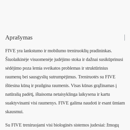
Aprašymas
FIVE yra lankstumo ir mobilumo treniruoklių pradininkas.
Šiuolaikinėje visuomenėje judėjimo stoka ir dažnai susikūprinusi
sėdėjimo poza lemia sveikatos problemas ir struktūrinius
raumenų bei sausgyslių sutrumpėjimus. Treniruotės su FIVE
ištiesina kūną ir prailgina raumenis. Visas kūnas grąžinamas į
natūralią padėtį, ištaisoma netaisyklinga laikysena ir kartu
suaktyvinami visi raumenys. FIVE galima naudoti ir esant ūmiam
skausmui.
Su FIVE treniruojami visi biologinės sistemos judesiai: žmogų