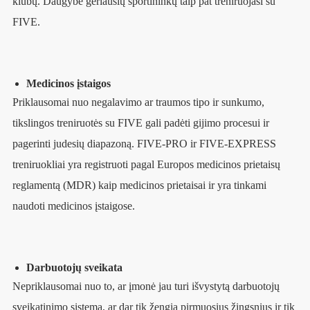
klubų. Daugybė geriausių sportininkų taip pat treniruojasi su
FIVE.
Medicinos įstaigos
Priklausomai nuo negalavimo ar traumos tipo ir sunkumo,
tikslingos treniruotės su FIVE gali padėti gijimo procesui ir
pagerinti judesių diapazoną. FIVE-PRO ir FIVE-EXPRESS
treniruokliai yra registruoti pagal Europos medicinos prietaisų
reglamentą (MDR) kaip medicinos prietaisai ir yra tinkami
naudoti medicinos įstaigose.
Darbuotojų sveikata
Nepriklausomai nuo to, ar įmonė jau turi išvystytą darbuotojų
sveikatinimo sistemą, ar dar tik žengia pirmuosius žingsnius ir tik