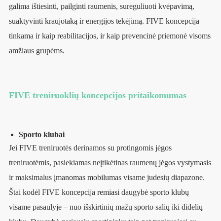
galima ištiesinti, pailginti raumenis, sureguliuoti kvėpavimą,
suaktyvinti kraujotaką ir energijos tekėjimą. FIVE koncepcija
tinkama ir kaip reabilitacijos, ir kaip prevencinė priemonė visoms
amžiaus grupėms.
FIVE treniruoklių koncepcijos pritaikomumas
Sporto klubai
Jei FIVE treniruotės derinamos su protingomis jėgos
treniruotėmis, pasiekiamas neįtikėtinas raumenų jėgos vystymasis
ir maksimalus įmanomas mobilumas visame judesių diapazone.
Štai kodėl FIVE koncepcija remiasi daugybė sporto klubų
visame pasaulyje – nuo išskirtinių mažų sporto salių iki didelių