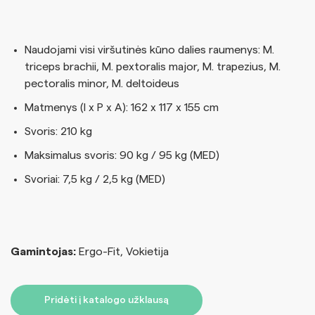
Naudojami visi viršutinės kūno dalies raumenys: M.
triceps brachii, M. pextoralis major, M. trapezius, M.
pectoralis minor, M. deltoideus
Matmenys (I x P x A): 162 x 117 x 155 cm
Svoris: 210 kg
Maksimalus svoris: 90 kg / 95 kg (MED)
Svoriai: 7,5 kg / 2,5 kg (MED)
Gamintojas:
Ergo-Fit, Vokietija
Pridėti į katalogo užklausą