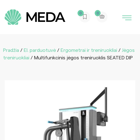
0
0
Pradžia
/
El. parduotuvė
/
Ergometrai ir treniruokliai
/
Jėgos
treniruokliai
/ Multifunkcinis jėgos treniruoklis SEATED DIP