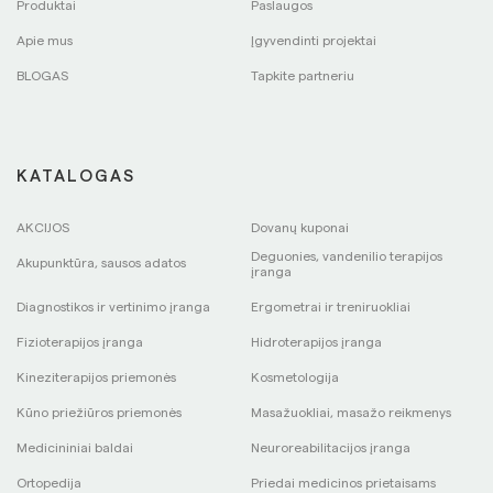
Produktai
Paslaugos
Apie mus
Įgyvendinti projektai
BLOGAS
Tapkite partneriu
KATALOGAS
AKCIJOS
Dovanų kuponai
Deguonies, vandenilio terapijos
Akupunktūra, sausos adatos
įranga
Diagnostikos ir vertinimo įranga
Ergometrai ir treniruokliai
Fizioterapijos įranga
Hidroterapijos įranga
Kineziterapijos priemonės
Kosmetologija
Kūno priežiūros priemonės
Masažuokliai, masažo reikmenys
Medicininiai baldai
Neuroreabilitacijos įranga
Ortopedija
Priedai medicinos prietaisams