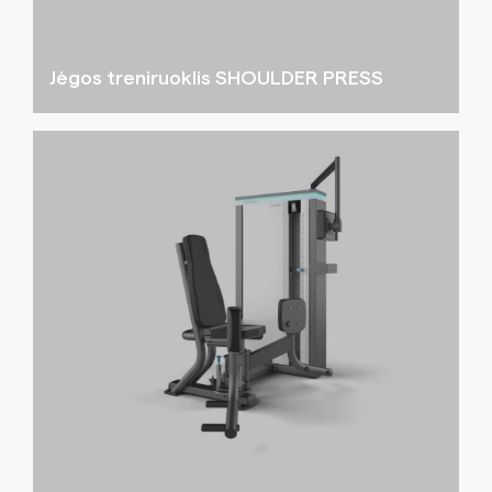
Jėgos treniruoklis SHOULDER PRESS