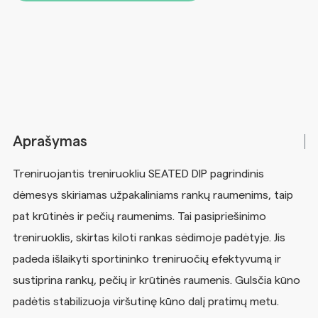
Aprašymas
Treniruojantis treniruokliu SEATED DIP pagrindinis
dėmesys skiriamas užpakaliniams rankų raumenims, taip
pat krūtinės ir pečių raumenims. Tai pasipriešinimo
treniruoklis, skirtas kiloti rankas sėdimoje padėtyje. Jis
padeda išlaikyti sportininko treniruočių efektyvumą ir
sustiprina rankų, pečių ir krūtinės raumenis. Gulsčia kūno
padėtis stabilizuoja viršutinę kūno dalį pratimų metu.