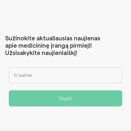
Sužinokite aktualiausias naujienas
apie medicininę įrangą pirmieji!
Užsisakykite naujienlaiškį!
Siųsti