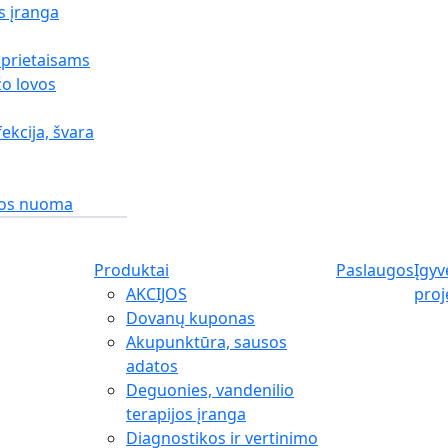
s įranga
 prietaisams
o lovos
fekcija, švara
gos nuoma
Produktai
Paslaugos
Įgyv
AKCIJOS
proj
Dovanų kuponas
Akupunktūra, sausos
adatos
Deguonies, vandenilio
terapijos įranga
Diagnostikos ir vertinimo