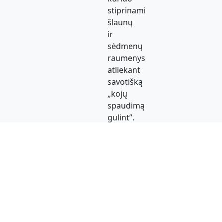
stiprinami
šlaunų
ir
sėdmenų
raumenys
atliekant
savotišką
„kojų
spaudimą
gulint”.
Greita
kį.
Greitas užsakymų paruošimas ir
M
pristatymas.
b