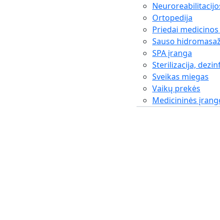
Neuroreabilitacijo
Ortopedija
Priedai medicinos
Sauso hidromasaž
SPA įranga
Sterilizacija, dezin
Sveikas miegas
Vaikų prekės
Medicininės įran