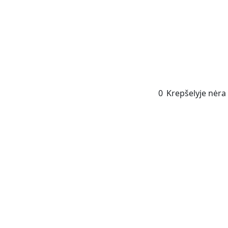
0
Krepšelyje nėra