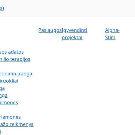
00
Paslaugos
Įgyvendinti
Alpha-
projektai
Stim
sos adatos
ilio terapijos
rtinimo įranga
iruokliai
nga
anga
riemonės
priemonės
sažo reikmenys
i