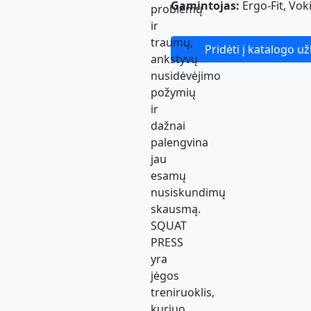
Gamintojas:
Ergo-Fit, Voki
problemų
ir
traumų,
Pridėti į katalogo u
ankstyvų
nusidėvėjimo
požymių
ir
dažnai
palengvina
jau
esamų
nusiskundimų
skausmą.
SQUAT
PRESS
yra
jėgos
treniruoklis,
kuriuo