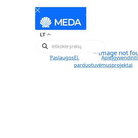
LT
Products
search
Paslaugos
El.
Apie
Įgyvendinti
parduotuvė
mus
projektai