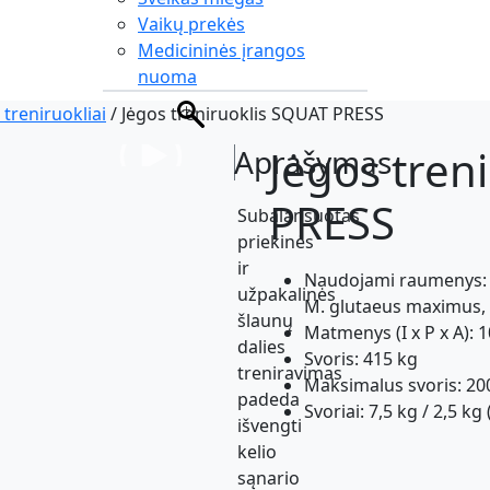
Vaikų prekės
Medicininės įrangos
nuoma
 treniruokliai
/ Jėgos treniruoklis SQUAT PRESS
Jėgos tren
Aprašymas
PRESS
Subalansuotas
priekinės
ir
Naudojami raumenys: M
užpakalinės
M. glutaeus maximus, 
šlaunų
Matmenys (I x P x A): 
dalies
Svoris: 415 kg
treniravimas
Maksimalus svoris: 20
padeda
Svoriai: 7,5 kg / 2,5 k
išvengti
kelio
sąnario