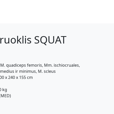
iruoklis SQUAT
. quadiceps femoris, Mm. ischiocruales,
medius ir minimus, M. scleus
100 x 240 x 155 cm
0 kg
g (MED)