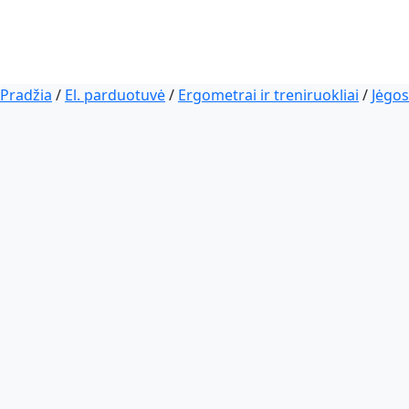
Pradžia
/
El. parduotuvė
/
Ergometrai ir treniruokliai
/
Jėgos