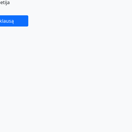
etija
žklausą