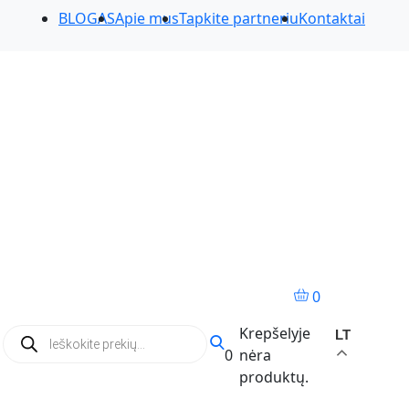
BLOGAS
Apie mus
Tapkite partneriu
Kontaktai
0
Products
Krepšelyje
LT
search
0
nėra
produktų.