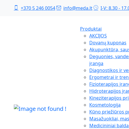
+370 5 246 0054
info@meda.lt
I-V: 8.30 - 17.
Produktai
AKCIJOS
Dovanų kuponas
Akupunktūra, sau
Deguonies, vanden
įranga
Diagnostikos ir ve
Ergometrai ir tren
Fizioterapijos įra
Hidroterapijos įr
Kineziterapijos p
Kosmetologija
Kūno priežiūros 
Masažuokliai, ma
Medicininiai balda