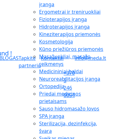
įranga
Ergometrai ir treniruokliai
Fizioterapijos įranga
Hidroterapijos įranga
Kineziterapijos priemonės
Kosmetologija
Kūno priežiūros priemonės
Masažuokliai, masažo
BLOGAS
Tapkite
Kontaktai
info@meda.lt
reikmenys
partneriu
Medicininiai baldai
+370
Neuroreabilitacijos įranga
5
Ortopedija
246
Priedai medicinos
0054
prietaisams
Sauso hidromasažo lovos
SPA įranga
Sterilizacija, dezinfekcija,
švara
Sveikas miegas