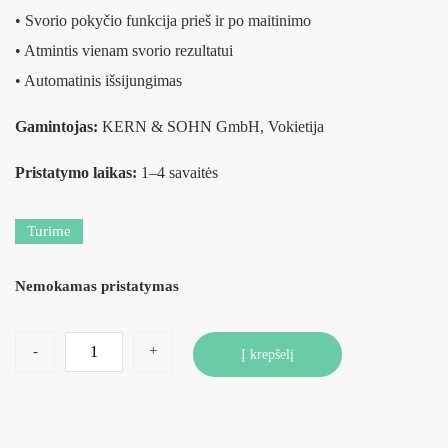
• Svorio pokyčio funkcija prieš ir po maitinimo
• Atmintis vienam svorio rezultatui
• Automatinis išsijungimas
Gamintojas:
KERN & SOHN GmbH, Vokietija
Pristatymo laikas:
1–4 savaitės
Turime
Nemokamas pristatymas
-
+
Į krepšelį