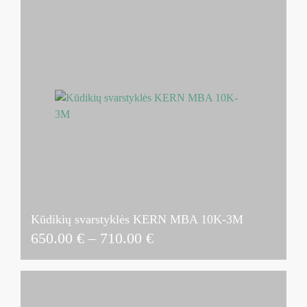
Kūdikių svarstyklės KERN MBA 10K-3M
Price
650.00
€
–
710.00
€
range:
650.00 €
through
710.00 €