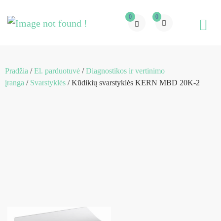
0
0
Pradžia
/
El. parduotuvė
/
Diagnostikos ir vertinimo
įranga
/
Svarstyklės
/ Kūdikių svarstyklės KERN MBD 20K-2