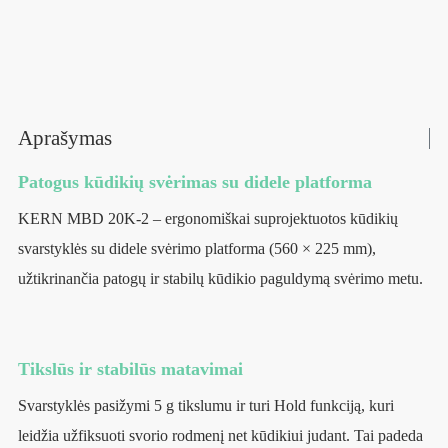
Aprašymas
Patogus kūdikių svėrimas su didele platforma
KERN MBD 20K-2 – ergonomiškai suprojektuotos kūdikių
svarstyklės su didele svėrimo platforma (560 × 225 mm),
užtikrinančia patogų ir stabilų kūdikio paguldymą svėrimo metu.
Tikslūs ir stabilūs matavimai
Svarstyklės pasižymi 5 g tikslumu ir turi Hold funkciją, kuri
leidžia užfiksuoti svorio rodmenį net kūdikiui judant. Tai padeda