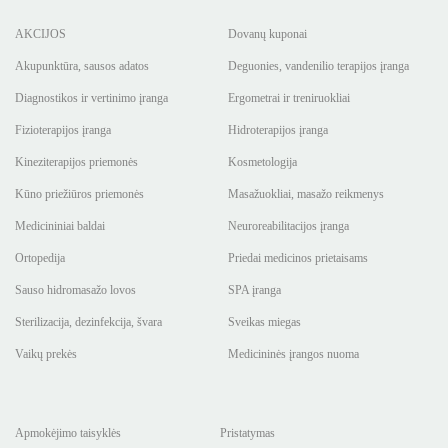
AKCIJOS
Dovanų kuponai
Akupunktūra, sausos adatos
Deguonies, vandenilio terapijos įranga
Diagnostikos ir vertinimo įranga
Ergometrai ir treniruokliai
Fizioterapijos įranga
Hidroterapijos įranga
Kineziterapijos priemonės
Kosmetologija
Kūno priežiūros priemonės
Masažuokliai, masažo reikmenys
Medicininiai baldai
Neuroreabilitacijos įranga
Ortopedija
Priedai medicinos prietaisams
Sauso hidromasažo lovos
SPA įranga
Sterilizacija, dezinfekcija, švara
Sveikas miegas
Vaikų prekės
Medicininės įrangos nuoma
Apmokėjimo taisyklės
Pristatymas