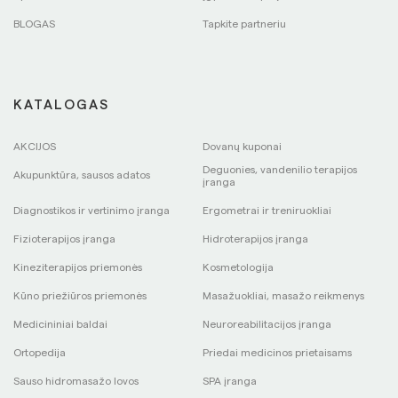
BLOGAS
Tapkite partneriu
KATALOGAS
AKCIJOS
Dovanų kuponai
Deguonies, vandenilio terapijos
Akupunktūra, sausos adatos
įranga
Diagnostikos ir vertinimo įranga
Ergometrai ir treniruokliai
Fizioterapijos įranga
Hidroterapijos įranga
Kineziterapijos priemonės
Kosmetologija
Kūno priežiūros priemonės
Masažuokliai, masažo reikmenys
Medicininiai baldai
Neuroreabilitacijos įranga
Ortopedija
Priedai medicinos prietaisams
Sauso hidromasažo lovos
SPA įranga