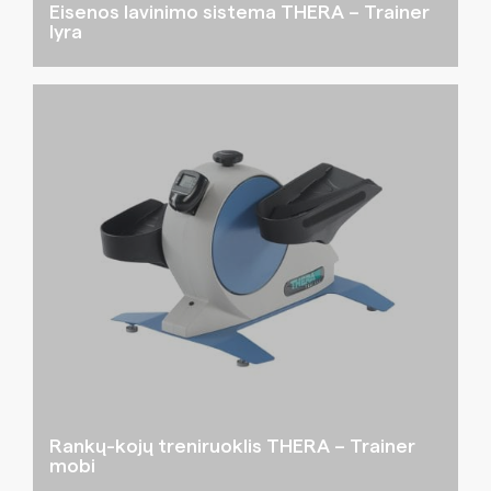
Eisenos lavinimo sistema THERA – Trainer
lyra
Rankų-kojų treniruoklis THERA – Trainer
mobi