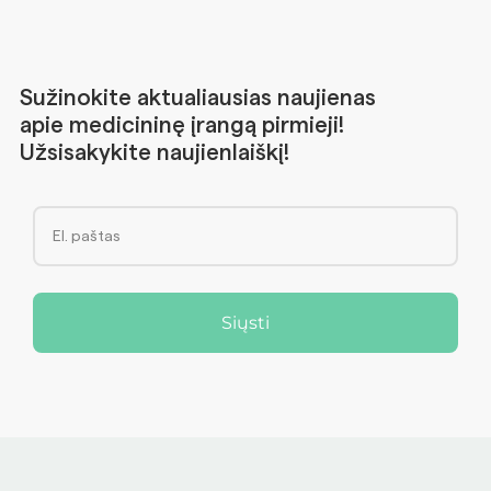
Sužinokite aktualiausias naujienas
apie medicininę įrangą pirmieji!
Užsisakykite naujienlaiškį!
Siųsti