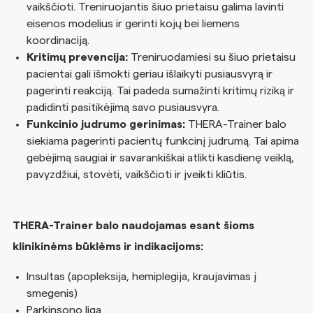
vaikščioti. Treniruojantis šiuo prietaisu galima lavinti
eisenos modelius ir gerinti kojų bei liemens
koordinaciją.
Kritimų prevencija:
Treniruodamiesi su šiuo prietaisu
pacientai gali išmokti geriau išlaikyti pusiausvyrą ir
pagerinti reakciją. Tai padeda sumažinti kritimų riziką ir
padidinti pasitikėjimą savo pusiausvyra.
Funkcinio judrumo gerinimas:
THERA-Trainer balo
siekiama pagerinti pacientų funkcinį judrumą. Tai apima
gebėjimą saugiai ir savarankiškai atlikti kasdienę veiklą,
pavyzdžiui, stovėti, vaikščioti ir įveikti kliūtis.
THERA-Trainer balo naudojamas esant šioms
klinikinėms būklėms ir indikacijoms:
Insultas (apopleksija, hemiplegija, kraujavimas į
smegenis)
Parkinsono liga