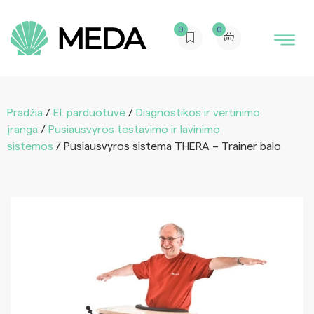
0
0
Pradžia
/
El. parduotuvė
/
Diagnostikos ir vertinimo
įranga
/
Pusiausvyros testavimo ir lavinimo
sistemos
/ Pusiausvyros sistema THERA – Trainer balo