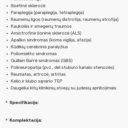
Išsėtinė sklerozė
Paraplegija (paraplegija, tetraplegija)
Raumenų ligos (raumenų distrofija, raumenų atrofija)
Kaukolės ir smegenų traumos
Amiotrofinė šoninė sklerozė (ALS)
Apaliko sindromas (koma vigilija, afazija)
Kūdikių cerebrinis paralyžius
Poliomielito sindromas
Guillain Barré sindromas (GBS)
Polineuropatija (pvz., dėl stuburo kanalo stenozės)
Reumatas, artrozė, artritas
Kelio ir klubo sąnario TEP
Daugeliui kitų klinikinių atvejų su judesių apribojimais.
Specifikacija:
Komplektacija: