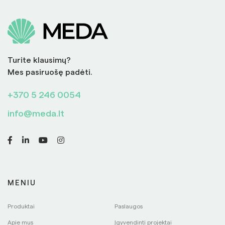
Turite klausimų?
Mes pasiruošę padėti.
+370 5 246 0054
info@meda.lt
MENIU
Produktai
Paslaugos
Apie mus
Įgyvendinti projektai