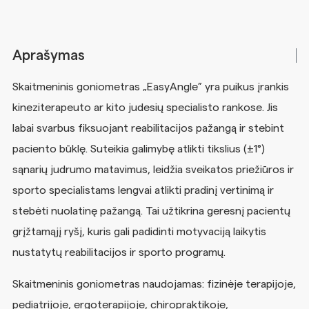
Aprašymas
Skaitmeninis goniometras „EasyAngle” yra puikus įrankis
kineziterapeuto ar kito judesių specialisto rankose. Jis
labai svarbus fiksuojant reabilitacijos pažangą ir stebint
paciento būklę. Suteikia galimybę atlikti tikslius (±1°)
sąnarių judrumo matavimus, leidžia sveikatos priežiūros ir
sporto specialistams lengvai atlikti pradinį vertinimą ir
stebėti nuolatinę pažangą. Tai užtikrina geresnį pacientų
grįžtamąjį ryšį, kuris gali padidinti motyvaciją laikytis
nustatytų reabilitacijos ir sporto programų.
Skaitmeninis goniometras naudojamas: fizinėje terapijoje,
pediatrijoje, ergoterapijoje, chiropraktikoje,