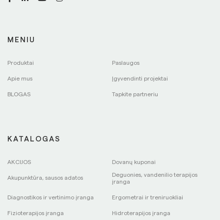
MENIU
Produktai
Paslaugos
Apie mus
Įgyvendinti projektai
BLOGAS
Tapkite partneriu
KATALOGAS
AKCIJOS
Dovanų kuponai
Deguonies, vandenilio terapijos
Akupunktūra, sausos adatos
įranga
Diagnostikos ir vertinimo įranga
Ergometrai ir treniruokliai
Fizioterapijos įranga
Hidroterapijos įranga