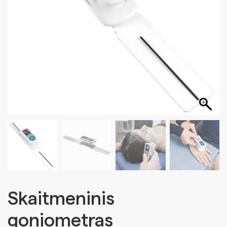
Skaitmeninis
goniometras