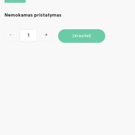
Nemokamas pristatymas
-
+
Į krepšelį