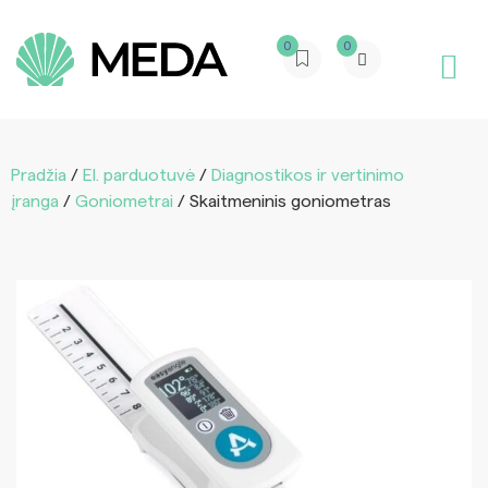
0
0
Pradžia
/
El. parduotuvė
/
Diagnostikos ir vertinimo
įranga
/
Goniometrai
/ Skaitmeninis goniometras