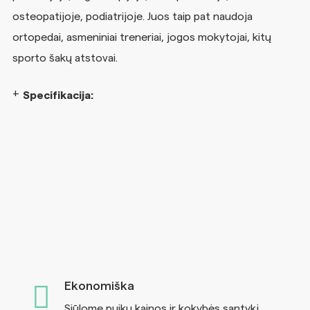
osteopatijoje, podiatrijoje. Juos taip pat naudoja
ortopedai, asmeniniai treneriai, jogos mokytojai, kitų
sporto šakų atstovai.
Specifikacija:
Ekonomiška
Siūlome puikų kainos ir kokybės santykį.