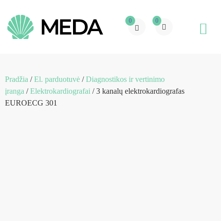
0
0
Pradžia
/
El. parduotuvė
/
Diagnostikos ir vertinimo
įranga
/
Elektrokardiografai
/ 3 kanalų elektrokardiografas
EUROECG 301