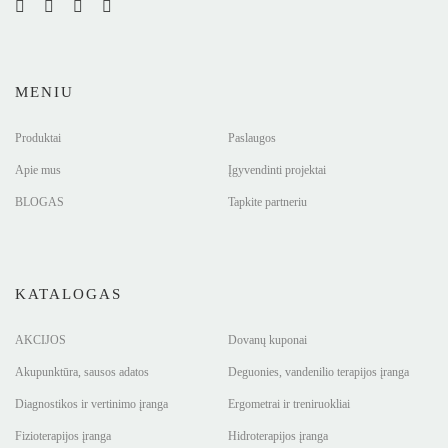
MENIU
Produktai
Paslaugos
Apie mus
Įgyvendinti projektai
BLOGAS
Tapkite partneriu
KATALOGAS
AKCIJOS
Dovanų kuponai
Akupunktūra, sausos adatos
Deguonies, vandenilio terapijos įranga
Diagnostikos ir vertinimo įranga
Ergometrai ir treniruokliai
Fizioterapijos įranga
Hidroterapijos įranga