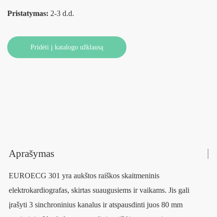
Pristatymas:
2-3 d.d.
Pridėti į katalogo užklausą
Aprašymas
EUROECG 301 yra aukštos raiškos skaitmeninis
elektrokardiografas, skirtas suaugusiems ir vaikams. Jis gali
įrašyti 3 sinchroninius kanalus ir atspausdinti juos 80 mm