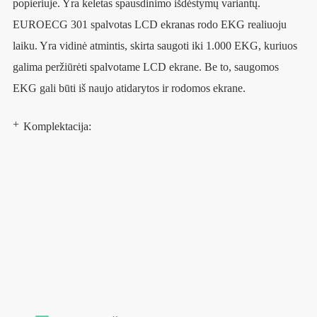
popieriuje. Yra keletas spausdinimo išdėstymų variantų.
EUROECG 301 spalvotas LCD ekranas rodo EKG realiuoju
laiku. Yra vidinė atmintis, skirta saugoti iki 1.000 EKG, kuriuos
galima peržiūrėti spalvotame LCD ekrane. Be to, saugomos
EKG gali būti iš naujo atidarytos ir rodomos ekrane.
Komplektacija: