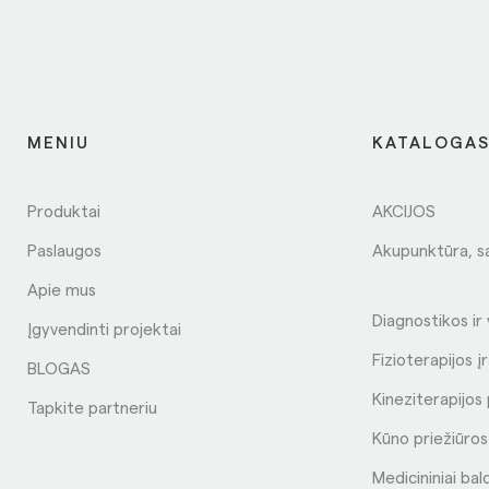
MENIU
KATALOGA
Produktai
AKCIJOS
Paslaugos
Akupunktūra, s
Apie mus
Diagnostikos ir
Įgyvendinti projektai
Fizioterapijos į
BLOGAS
Kineziterapijo
Tapkite partneriu
Kūno priežiūro
Medicininiai bal