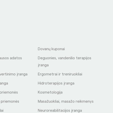
S
Dovanų kuponai
ausos adatos
Deguonies, vandenilio terapijos
įranga
 vertinimo įranga
Ergometrai ir treniruokliai
ranga
Hidroterapijos įranga
s priemonės
Kosmetologija
s priemonės
Masažuokliai, masažo reikmenys
dai
Neuroreabilitacijos įranga