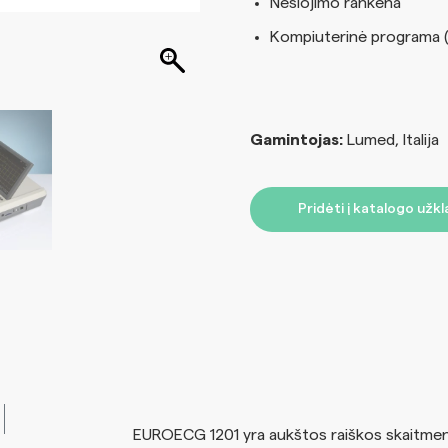
Nešiojimo rankena
Kompiuterinė programa 
Gamintojas:
Lumed, Italija
Pridėti į katalogo užk
EUROECG 1201 yra aukštos raiškos skaitmenin