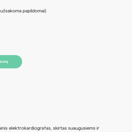
(užsakoma papildomai)
lausą
is elektrokardiografas, skirtas suaugusiems ir