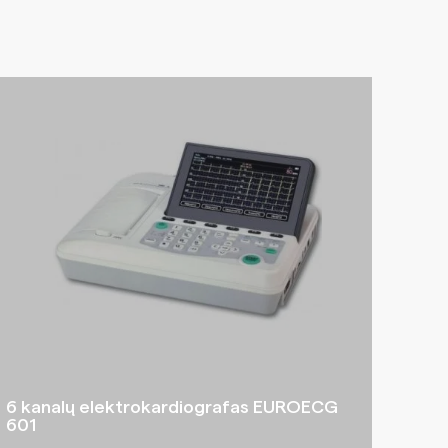
6 kanalų elektrokardiografas EUROECG
601