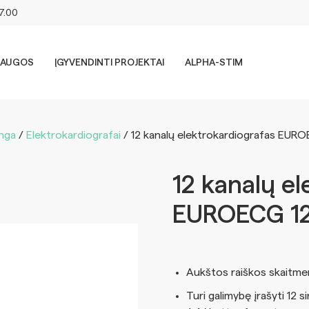
17.00
LAUGOS
ĮGYVENDINTI PROJEKTAI
ALPHA-STIM
anga
/
Elektrokardiografai
/ 12 kanalų elektrokardiografas EUR
12 kanalų el
EUROECG 1
Aukštos raiškos skaitmen
Turi galimybę įrašyti 12 s