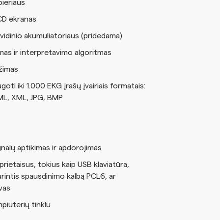
ieriaus
CD ekranas
 vidinio akumuliatoriaus (pridedama)
as ir interpretavimo algoritmas
žimas
goti iki 1.000 EKG įrašų įvairiais formatais:
ML, XML, JPG, BMP
ignalų aptikimas ir apdorojimas
 prietaisus, tokius kaip USB klaviatūra,
urintis spausdinimo kalbą PCL6, ar
vas
piuterių tinklu