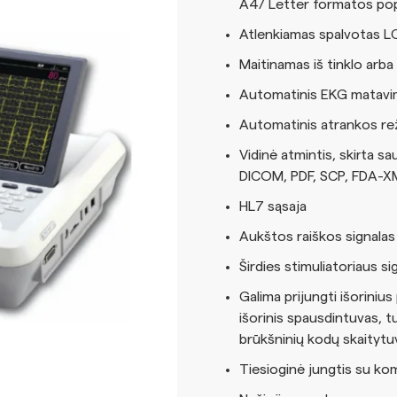
A4/ Letter formatos pop
Atlenkiamas spalvotas L
Maitinamas iš tinklo arba
Automatinis EKG matavim
Automatinis atrankos re
Vidinė atmintis, skirta sau
DICOM, PDF, SCP, FDA-X
HL7 sąsaja
Aukštos raiškos signalas
Širdies stimuliatoriaus s
Galima prijungti išorinius
išorinis spausdintuvas, t
brūkšninių kodų skaitytu
Tiesioginė jungtis su kom