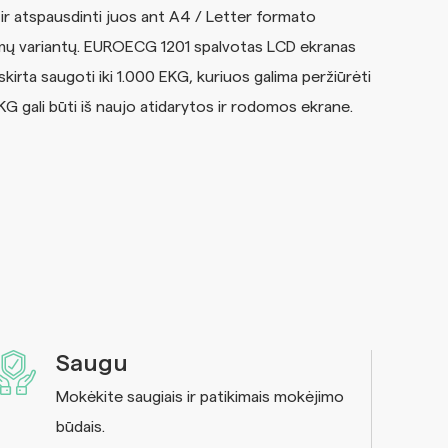
lų ir atspausdinti juos ant A4 / Letter formato
ymų variantų. EUROECG 1201 spalvotas LCD ekranas
 skirta saugoti iki 1.000 EKG, kuriuos galima peržiūrėti
 gali būti iš naujo atidarytos ir rodomos ekrane.
Saugu
Mokėkite saugiais ir patikimais mokėjimo
būdais.