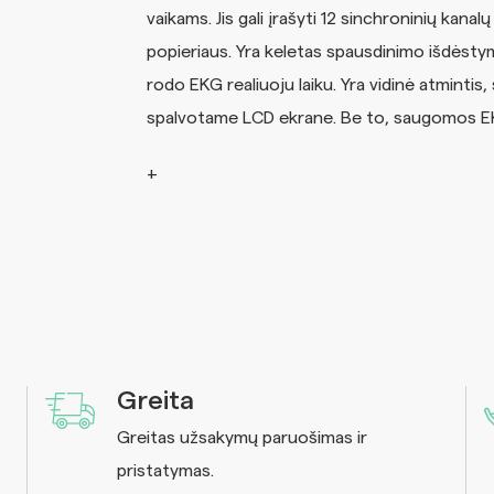
vaikams. Jis gali įrašyti 12 sinchroninių kana
popieriaus. Yra keletas spausdinimo išdėst
rodo EKG realiuoju laiku. Yra vidinė atmintis,
spalvotame LCD ekrane. Be to, saugomos EKG
Greita
Greitas užsakymų paruošimas ir
pristatymas.