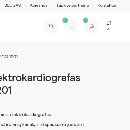
BLOGAS
Apie mus
Tapkite partneriu
Kontaktai
0
0
LT
OECG 1201
ektrokardiografas
201
inis elektrokardiografas
inchroninių kanalų ir atspausdinti juos ant