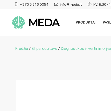
+370 5 246 0054
info@meda.lt
I-V: 8.30 - 
PRODUKTAI
PAS
Pradžia
/
El. parduotuvė
/
Diagnostikos ir vertinimo įr