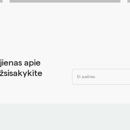
jienas apie
Užsisakykite