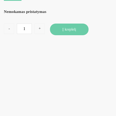
Nemokamas pristatymas
-
+
Į krepšelį