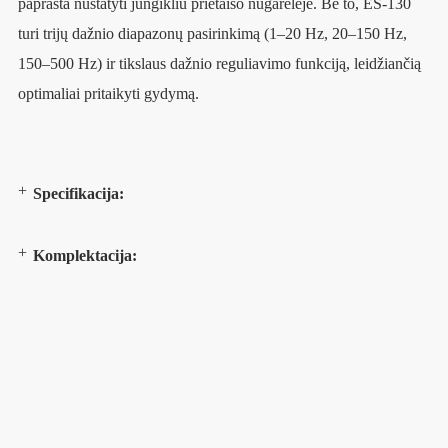
paprasta nustatyti jungikliu prietaiso nugarėlėje. Be to, ES-130
turi trijų dažnio diapazonų pasirinkimą (1–20 Hz, 20–150 Hz,
150–500 Hz) ir tikslaus dažnio reguliavimo funkciją, leidžiančią
optimaliai pritaikyti gydymą.
Specifikacija:
Komplektacija: