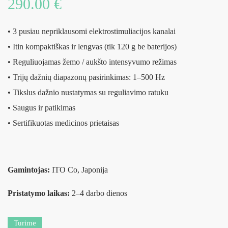
290.00
€
• 3 pusiau nepriklausomi elektrostimuliacijos kanalai
• Itin kompaktiškas ir lengvas (tik 120 g be baterijos)
• Reguliuojamas žemo / aukšto intensyvumo režimas
• Trijų dažnių diapazonų pasirinkimas: 1–500 Hz
• Tikslus dažnio nustatymas su reguliavimo ratuku
• Saugus ir patikimas
• Sertifikuotas medicinos prietaisas
Gamintojas:
ITO Co, Japonija
Pristatymo laikas:
2–4 darbo dienos
Turime