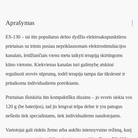
Aprašymas
ES-130 – tai itin populiarus delno dydžio elektroakupunktūros
prietaisas su trimis pusiau nepriklausomais elektrostimuliacijos
kanalais, leidžiančiais vienu metu taikyti terapiją skirtingoms
kūno vietoms. Kiekvienas kanalas turi galimybę atskirai
reguliuoti srovės stiprumą, todėl terapija tampa dar tikslesnė ir
pritaikoma individualiems poreikiams.
Prietaisas išsiskiria itin kompaktišku dizainu – jo svoris siekia vos
120 g (be baterijos), tad jis lengvai telpa delne ir yra patogus
nešiotis tiek specialistams, tiek individualiems naudotojams.
Vartotojai gali rinktis žemo arba aukšto intensyvumo režimą, kurį