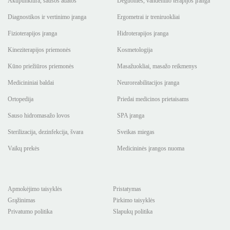
Akupunktūra, sausos adatos
Deguonies, vandenilio terapijos įranga
Diagnostikos ir vertinimo įranga
Ergometrai ir treniruokliai
Fizioterapijos įranga
Hidroterapijos įranga
Kineziterapijos priemonės
Kosmetologija
Kūno priežiūros priemonės
Masažuokliai, masažo reikmenys
Medicininiai baldai
Neuroreabilitacijos įranga
Ortopedija
Priedai medicinos prietaisams
Sauso hidromasažo lovos
SPA įranga
Sterilizacija, dezinfekcija, švara
Sveikas miegas
Vaikų prekės
Medicininės įrangos nuoma
Apmokėjimo taisyklės
Pristatymas
Grąžinimas
Pirkimo taisyklės
Privatumo politika
Slapukų politika