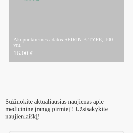
Akupunktūrinės adatos SEIRIN B-TYPE, 100
vnt.
16.00
€
Sužinokite aktualiausias naujienas apie
medicininę įrangą pirmieji! Užsisakykite
naujienlaiškį!