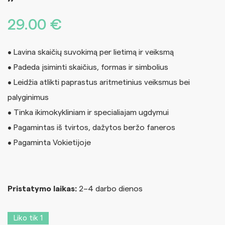
29.00
€
• Lavina skaičių suvokimą per lietimą ir veiksmą
• Padeda įsiminti skaičius, formas ir simbolius
• Leidžia atlikti paprastus aritmetinius veiksmus bei
palyginimus
• Tinka ikimokykliniam ir specialiajam ugdymui
• Pagamintas iš tvirtos, dažytos beržo faneros
• Pagaminta Vokietijoje
Pristatymo laikas:
2–4 darbo dienos
Liko tik 1