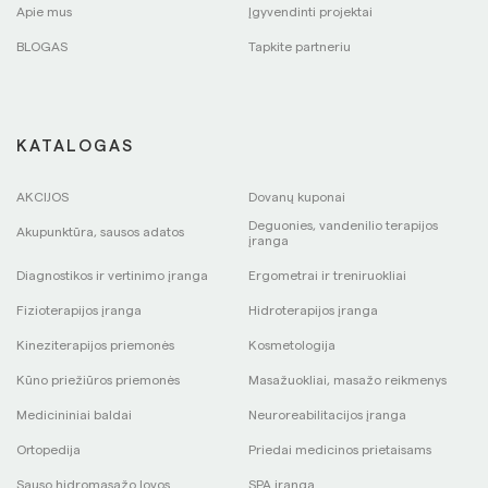
Apie mus
Įgyvendinti projektai
BLOGAS
Tapkite partneriu
KATALOGAS
AKCIJOS
Dovanų kuponai
Deguonies, vandenilio terapijos
Akupunktūra, sausos adatos
įranga
Diagnostikos ir vertinimo įranga
Ergometrai ir treniruokliai
Fizioterapijos įranga
Hidroterapijos įranga
Kineziterapijos priemonės
Kosmetologija
Kūno priežiūros priemonės
Masažuokliai, masažo reikmenys
Medicininiai baldai
Neuroreabilitacijos įranga
Ortopedija
Priedai medicinos prietaisams
Sauso hidromasažo lovos
SPA įranga