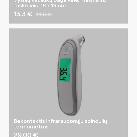
Vyšnių kauliukų pagalvėlė. mėlyna su
taškeliais. 18 x 19 cm
13.3 €
14.5 €
Bekontaktis infraraudonųjų spindulių
termometras
29.00
€