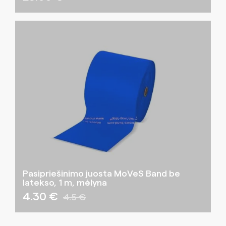
Pasipriešinimo juosta MoVeS Band be
latekso, 1 m, mėlyna
4.30 €
4.5 €