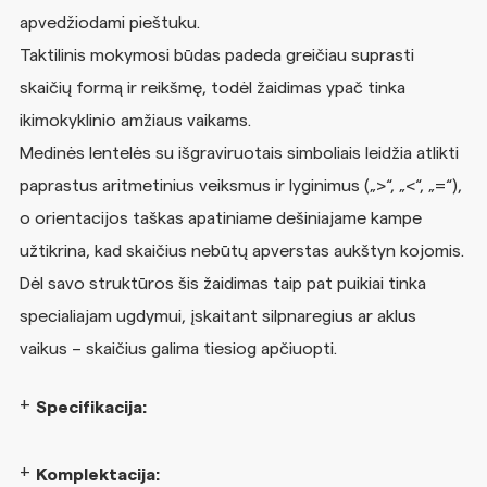
apvedžiodami pieštuku.
Taktilinis mokymosi būdas padeda greičiau suprasti
skaičių formą ir reikšmę, todėl žaidimas ypač tinka
ikimokyklinio amžiaus vaikams.
Medinės lentelės su išgraviruotais simboliais leidžia atlikti
paprastus aritmetinius veiksmus ir lyginimus („>“, „<“, „=“),
o orientacijos taškas apatiniame dešiniajame kampe
užtikrina, kad skaičius nebūtų apverstas aukštyn kojomis.
Dėl savo struktūros šis žaidimas taip pat puikiai tinka
specialiajam ugdymui, įskaitant silpnaregius ar aklus
vaikus – skaičius galima tiesiog apčiuopti.
Specifikacija:
Komplektacija: