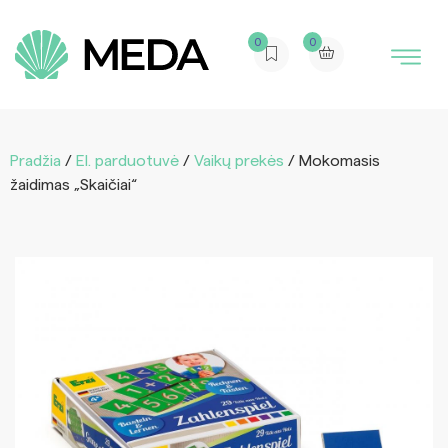
0
0
Pradžia
/
El. parduotuvė
/
Vaikų prekės
/ Mokomasis
žaidimas „Skaičiai“