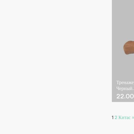
Тренаже
Черный.
22.0
1
2
Китас 