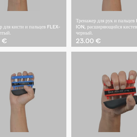
Тренажер для рук и пальцев
р для кисти и пальцев FLEX-
ION, расширяющийся кистев
лтый.
черный.
0
€
23.00
€