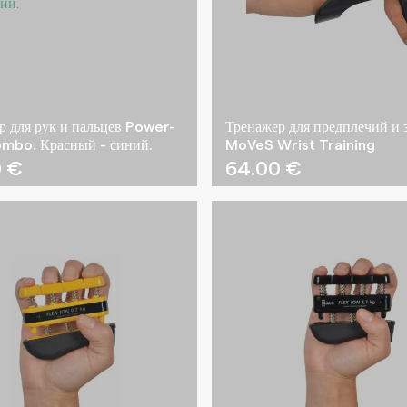
р для рук и пальцев Power-
Тренажер для предплечий и 
bo. Красный - синий.
MoVeS Wrist Training
0
€
64.00
€