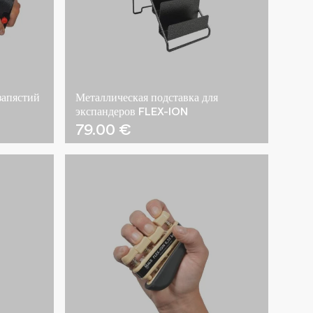
запястий
Металлическая подставка для
экспандеров FLEX-ION
79.00
€