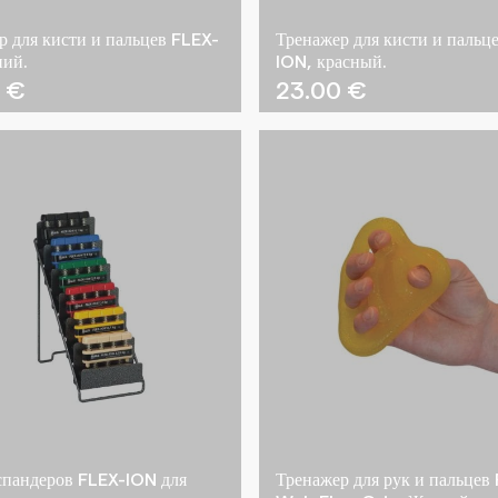
р для кисти и пальцев FLEX-
Тренажер для кисти и пальц
ний.
ION, красный.
0
€
23.00
€
спандеров FLEX-ION для
Тренажер для рук и пальцев