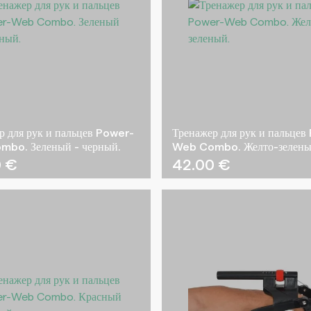
р для рук и пальцев Power-
Тренажер для рук и пальцев
bo. Зеленый - черный.
Web Combo. Желто-зелены
0
€
42.00
€