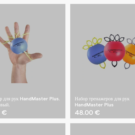
р для рук HandMaster Plus.
Набор тренажеров для рук
вый.
HandMaster Plus
0
€
48.00
€