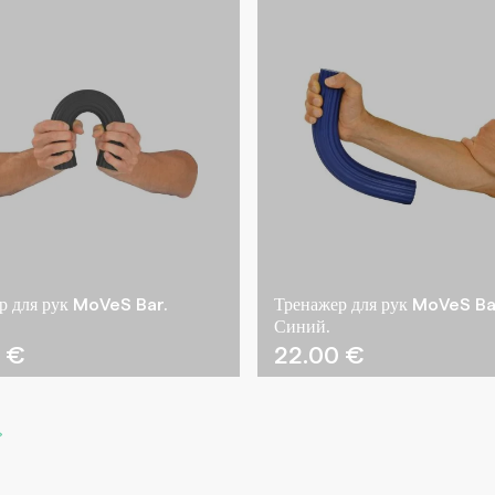
р для рук MoVeS Bar.
Тренажер для рук MoVeS Ba
Синий.
0
€
22.00
€
»