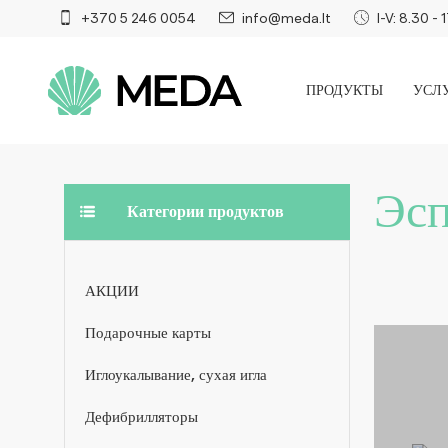
+370 5 246 0054
info@meda.lt
I-V: 8.30 - 
ПРОДУКТЫ
УСЛ
Эсп
Категории продуктов
АКЦИИ
Подарочные карты
Иглоукалывание, сухая игла
Дефибрилляторы