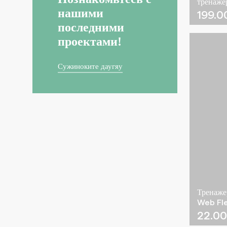
тренаже
нашими
199.
последними
проектами!
Сужиноките даугяу
Тренаже
Web Fle
22.0