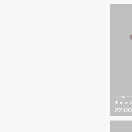
Тренаже
Фиолето
22.0