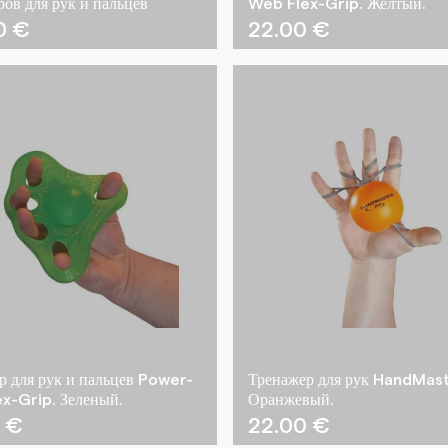
ров для рук и пальцев
Web Flex-Grip. Желтый.
00
€
22.00
€
р для рук и пальцев Power-
Тренажер для рук HandMast
x-Grip. Зеленый.
Оранжевый.
0
€
22.00
€